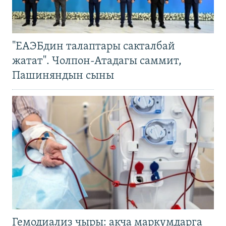
"ЕАЭБдин талаптары сакталбай
жатат". Чолпон-Атадагы саммит,
Пашиняндын сыны
Гемодиализ чыры: акча маркумдарга