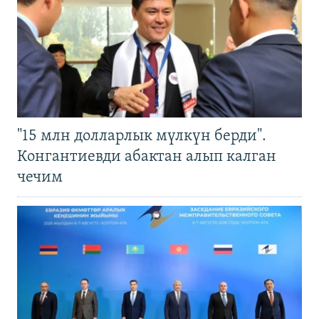
"15 млн долларлык мүлкүн берди".
Конгантиевди абактан алып калган
чечим