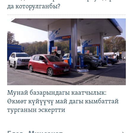
да которулганбы?
Мунай базарындагы каатчылык:
Өкмөт күйүүчү май дагы кымбаттай
турганын эскертти