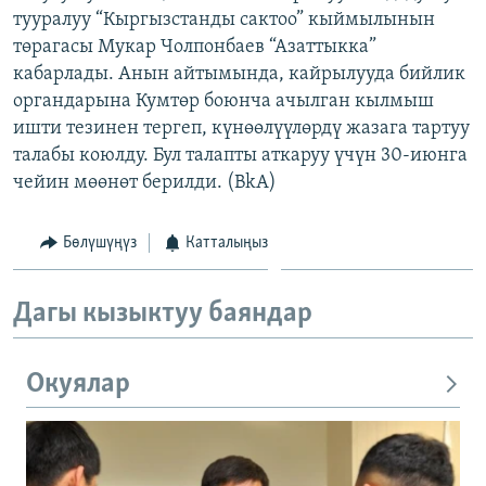
тууралуу “Кыргызстанды сактоо” кыймылынын
ОНЛАЙН ШЕРИНЕ
ЭЖЕ-СИҢДИЛЕР
төрагасы Мукар Чолпонбаев “Азаттыкка”
АЗАТТЫК+
кабарлады. Анын айтымында, кайрылууда бийлик
ЫҢГАЙСЫЗ СУРООЛОР
органдарына Кумтөр боюнча ачылган кылмыш
ишти тезинен тергеп, күнөөлүүлөрдү жазага тартуу
талабы коюлду. Бул талапты аткаруу үчүн 30-июнга
ЭЕ/АРнун бардык сайттары
чейин мөөнөт берилди. (BkA)
Бөлүшүңүз
Катталыңыз
Дагы кызыктуу баяндар
Окуялар