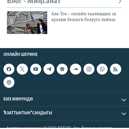
Блог - Миңсанат
Ала-Тоо – онлайн таалимдин эл
аралык бешиги болууга тийиш
ОНЛАЙН ШЕРИНЕ
БИЗ ЖӨНҮНДӨ
"АЗАТТЫКТЫН" САНДЫГЫ
Азаттык үналгысы © 2026 RFE/RL, Inc. Бардык укуктар