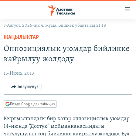
Линктер
Мазмунга
өтүңүз
7-Август, 2026-жыл, жума, Бишкек убактысы 21:18
Навигацияга
ЖАҢЫЛЫКТАР
өтүңүз
ЖАҢЫЛЫКТАР
КЫРГЫЗСТАН
Издөөгө
Оппозициялык уюмдар бийликке
салыңыз
ДҮЙНӨ
КЫРГЫЗСТАН
кайрылуу жолдоду
УКРАИНА
САЯСАТ
ДҮЙНӨ
15-Июнь, 2013
АТАЙЫН ИЛИКТӨӨ
ЭКОНОМИКА
БОРБОР АЗИЯ
ТВ ПРОГРАММАЛАР
Бөлүшүңүз
МАДАНИЯТ
ПОДКАСТ
БҮГҮН АЗАТТЫКТА
Бизди Google'дан табыңыз
ӨЗГӨЧӨ ПИКИР
ЭКСПЕРТТЕР ТАЛДАЙТ
Кыргызстандагы бир катар оппозициялык уюмдар
БИЗ ЖАНА ДҮЙНӨ
Русский
14-июнда “Достук” мейманканасындагы
ДАНИСТЕ
чогулушунан соң бийликке кайрылуу жолдоду. Бул