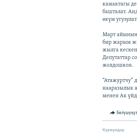
ЭЖЕ-СИҢДИЛЕР
камактагы де
башталат. Ан
АЗАТТЫК+
өкүм угузулат
ЫҢГАЙСЫЗ СУРООЛОР
Март айынын 
бир жарым ж
жылга кескен
Депутаттар с
жолдошкон.
“Атажуртчу” 
нааразылык а
менен Ак үйд
Бөлүшүңү
Куржундар