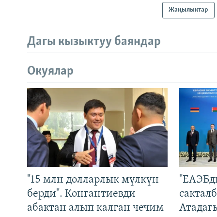
Жаңылыктар
Дагы кызыктуу баяндар
Окуялар
"15 млн долларлык мүлкүн
"ЕАЭБд
берди". Конгантиевди
сакталб
абактан алып калган чечим
Атадаг