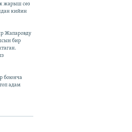
ук жарыш сөз
ндан кийин
ыр Жапаровду
ысын бир
ктаган.
ыз
өр боюнча
топ адам