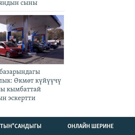
яндын сыны
базарындагы
лык: Өкмөт күйүүчү
гы кымбаттай
ын эскертти
КТЫН" САНДЫГЫ
ОНЛАЙН ШЕРИНЕ