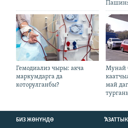
Пашин
Гемодиализ чыры: акча
Мунай 
маркумдарга да
каатчы
которулганбы?
май да
турган
БИЗ ЖӨНҮНДӨ
"АЗАТТЫ