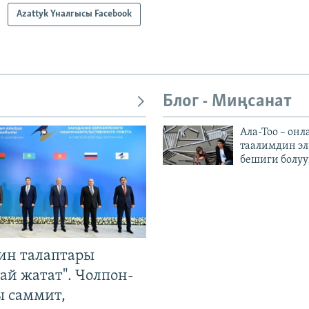
Azattyk Үналгысы Facebook
Блог - Миңсанат
Ала-Тоо – онл
таалимдин эл
бешиги болуу
ин талаптары
ай жатат". Чолпон-
ы саммит,