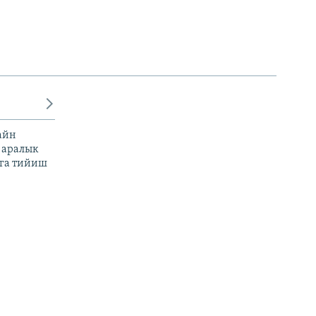
айн
 аралык
га тийиш