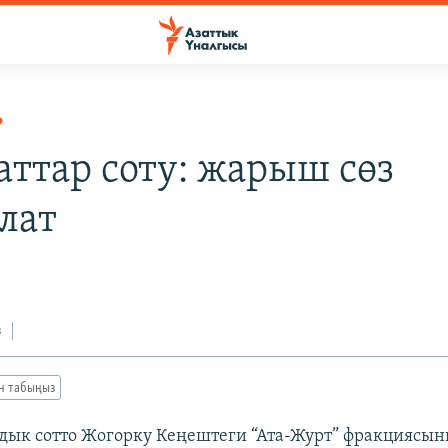
Р
аттар соту: жарыш сөз
лат
з
ан табыңыз
ык сотто Жогорку Кеңештеги “Ата-Журт” фракциясы