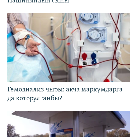
Пашиняндын сыны
Гемодиализ чыры: акча маркумдарга
да которулганбы?