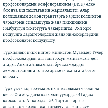
профсоюздардын Конфедерациясы (DISK) өлкө
ОНЛАЙН ШЕРИНЕ
ЭЖЕ-СИҢДИЛЕР
боюнча иш таштаганын жарыялашты. Алар
АЗАТТЫК+
полициянын демонстранттарга каршы колдонгон
ЫҢГАЙСЫЗ СУРООЛОР
чараларын сындашууда жана полициянын
зомбулугун токтотууга чакырышты. Эки ири
кошуунга дарыгерлердин жана инженерлердин
ЭЕ/АРнун бардык сайттары
профсоюздары кошулушту.
Түркиянын ички иштер министри Муаммер Гүлер
профсоюздардын иш таштоосун мыйзамсыз деп
атады. Анын айтымында, бул адамдарды
демонстрацияга топтоо аракети жана ага бөгөт
коюлат.
Түрк укук коргоочуларынын маалыматы боюнча
кечээ Стамбулдагы кагылышууларда 441 адам
кармалган. Анкарада - 56. Тартип коргоо
органдары көздөн жаш агызчу газ жана суу