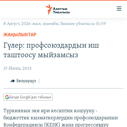
Линктер
Мазмунга
өтүңүз
8-Август, 2026-жыл, ишемби, Бишкек убактысы 01:59
Навигацияга
ЖАҢЫЛЫКТАР
өтүңүз
ЖАҢЫЛЫКТАР
КЫРГЫЗСТАН
Издөөгө
Гүлер: профсоюздардын иш
салыңыз
ДҮЙНӨ
КЫРГЫЗСТАН
таштоосу мыйзамсыз
УКРАИНА
САЯСАТ
ДҮЙНӨ
17-Июнь, 2013
АТАЙЫН ИЛИКТӨӨ
ЭКОНОМИКА
БОРБОР АЗИЯ
ТВ ПРОГРАММАЛАР
Бөлүшүңүз
МАДАНИЯТ
ПОДКАСТ
БҮГҮН АЗАТТЫКТА
Бизди Google'дан табыңыз
ӨЗГӨЧӨ ПИКИР
ЭКСПЕРТТЕР ТАЛДАЙТ
Түркиянын эки ири кесиптик кошууну -
БИЗ ЖАНА ДҮЙНӨ
Русский
бюджеттик кызматкерлердин профсоюздарынын
ДАНИСТЕ
Конфедерациясы (KESK) жана прогрессивдүү