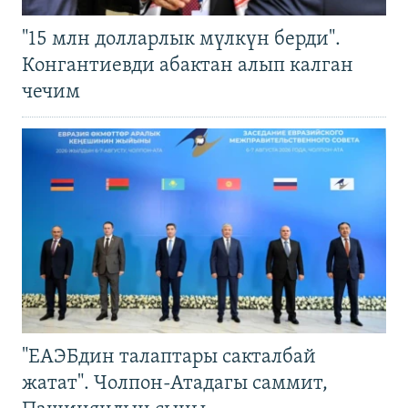
"15 млн долларлык мүлкүн берди".
Конгантиевди абактан алып калган
чечим
"ЕАЭБдин талаптары сакталбай
жатат". Чолпон-Атадагы саммит,