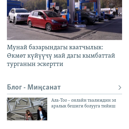
Мунай базарындагы каатчылык:
Өкмөт күйүүчү май дагы кымбаттай
турганын эскертти
Блог - Миңсанат
Ала-Тоо – онлайн таалимдин эл
аралык бешиги болууга тийиш