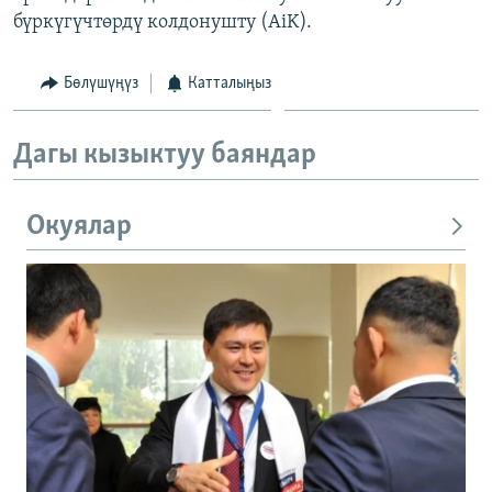
бүркүгүчтөрдү колдонушту (AiK).
Бөлүшүңүз
Катталыңыз
Дагы кызыктуу баяндар
Окуялар