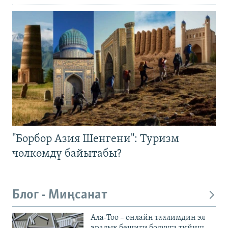
"Борбор Азия Шенгени": Туризм
чөлкөмдү байытабы?
Блог - Миңсанат
Ала-Тоо – онлайн таалимдин эл
аралык бешиги болууга тийиш