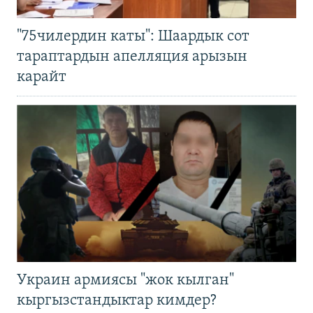
"75чилердин каты": Шаардык сот
тараптардын апелляция арызын
карайт
Украин армиясы "жок кылган"
кыргызстандыктар кимдер?