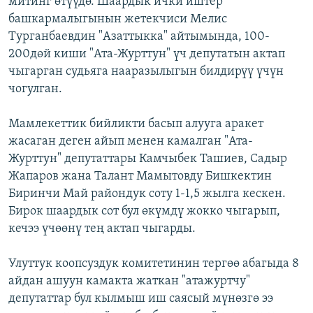
митинг өтүүдө. Шаардык ички иштер
ОНЛАЙН ШЕРИНЕ
ЭЖЕ-СИҢДИЛЕР
башкармалыгынын жетекчиси Мелис
Турганбаевдин "Азаттыкка" айтымында, 100-
АЗАТТЫК+
200дөй киши "Ата-Журттун" үч депутатын актап
ЫҢГАЙСЫЗ СУРООЛОР
чыгарган судьяга нааразылыгын билдирүү үчүн
чогулган.
ЭЕ/АРнун бардык сайттары
Мамлекеттик бийликти басып алууга аракет
жасаган деген айып менен камалган "Ата-
Журттун" депутаттары Камчыбек Ташиев, Садыр
Жапаров жана Талант Мамытовду Бишкектин
Биринчи Май райондук соту 1-1,5 жылга кескен.
Бирок шаардык сот бул өкүмдү жокко чыгарып,
кечээ үчөөнү тең актап чыгарды.
Улуттук коопсуздук комитетинин тергөө абагыда 8
айдан ашуун камакта жаткан "атажуртчу"
депутаттар бул кылмыш иш саясый мүнөзгө ээ