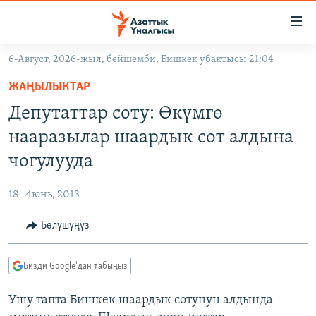
Линктер
Мазмунга
өтүңүз
6-Август, 2026-жыл, бейшемби, Бишкек убактысы 21:04
Навигацияга
ЖАҢЫЛЫКТАР
өтүңүз
ЖАҢЫЛЫКТАР
КЫРГЫЗСТАН
Издөөгө
Депутаттар соту: Өкүмгө
салыңыз
ДҮЙНӨ
КЫРГЫЗСТАН
нааразылар шаардык сот алдына
УКРАИНА
САЯСАТ
ДҮЙНӨ
чогулууда
АТАЙЫН ИЛИКТӨӨ
ЭКОНОМИКА
БОРБОР АЗИЯ
18-Июнь, 2013
ТВ ПРОГРАММАЛАР
МАДАНИЯТ
Бөлүшүңүз
ПОДКАСТ
БҮГҮН АЗАТТЫКТА
ӨЗГӨЧӨ ПИКИР
ЭКСПЕРТТЕР ТАЛДАЙТ
Бизди Google'дан табыңыз
БИЗ ЖАНА ДҮЙНӨ
Русский
Ушу тапта Бишкек шаардык сотунун алдында
ДАНИСТЕ