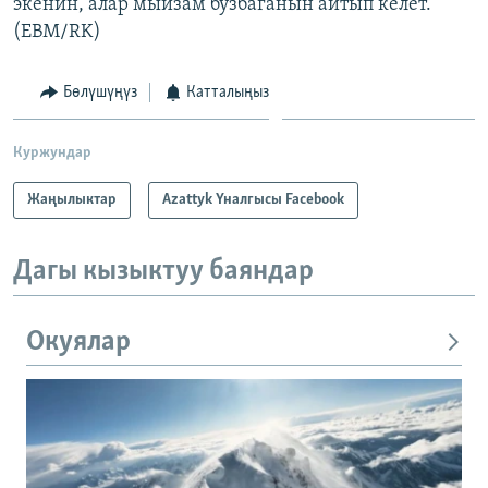
экенин, алар мыйзам бузбаганын айтып келет.
(EBM/RK)
Бөлүшүңүз
Катталыңыз
Куржундар
Жаңылыктар
Azattyk Үналгысы Facebook
Дагы кызыктуу баяндар
Окуялар