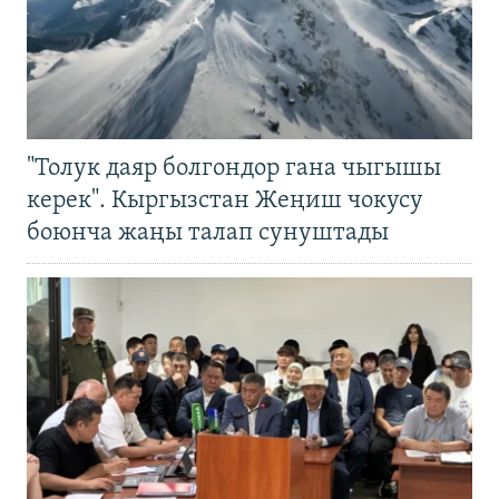
"Толук даяр болгондор гана чыгышы
керек". Кыргызстан Жеңиш чокусу
боюнча жаңы талап сунуштады