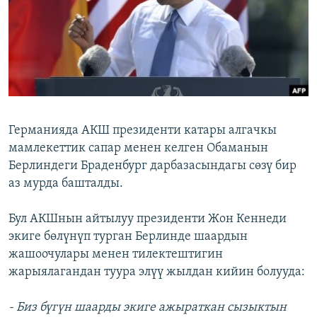
ОНЛАЙН ШЕРИНЕ
ЭЖЕ-СИҢДИЛЕР
АЗАТТЫК+
ЫҢГАЙСЫЗ СУРООЛОР
ЭЕ/АРнун бардык сайттары
Германияда АКШ президенти катары алгачкы
мамлекеттик сапар менен келген Обаманын
Берлиндеги Браденбург дарбазасындагы сөзү бир
аз мурда башталды.
Бул АКШнын айтылуу президенти Жон Кеннеди
экиге бөлүнүп турган Берлинде шаардын
жашоочулары менен тилектештигин
жарыялагандан туура элүү жылдан кийин болууда:
- Биз бүгүн шаарды экиге ажыраткан сызыктын