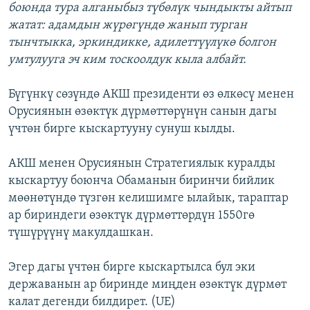
боюнда тура алганыбыз түбөлүк чындыкты айтып
жатат: адамдын жүрөгүндө жанып турган
тынчтыкка, эркиндикке, адилеттүүлүкө болгон
умтулууга эч ким тоскоолдук кыла албайт.
Бүгүнкү сөзүндө АКШ президенти өз өлкөсү менен
Орусиянын өзөктүк дүрмөттөрүнүн санын дагы
үчтөн бирге кыскартууну сунуш кылды.
АКШ менен Орусиянын Стратегиялык куралды
кыскартуу боюнча Обаманын биринчи бийлик
мөөнөтүндө түзгөн келишимге ылайык, тараптар
ар бириндеги өзөктүк дүрмөттөрдүн 1550гө
түшүрүүнү макулдашкан.
Эгер дагы үчтөн бирге кыскартылса бул эки
державанын ар биринде миңден өзөктүк дүрмөт
калат дегенди билдирет. (UE)