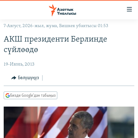
Линктер
Мазмунга
өтүңүз
7-Август, 2026-жыл, жума, Бишкек убактысы 01:53
Навигацияга
ЖАҢЫЛЫКТАР
өтүңүз
АКШ президенти Берлинде
КЫРГЫЗСТАН
Издөөгө
сүйлөөдө
салыңыз
ДҮЙНӨ
КЫРГЫЗСТАН
19-Июнь, 2013
УКРАИНА
САЯСАТ
ДҮЙНӨ
АТАЙЫН ИЛИКТӨӨ
ЭКОНОМИКА
БОРБОР АЗИЯ
Бөлүшүңүз
ТВ ПРОГРАММАЛАР
МАДАНИЯТ
Бизди Google'дан табыңыз
ПОДКАСТ
БҮГҮН АЗАТТЫКТА
ӨЗГӨЧӨ ПИКИР
ЭКСПЕРТТЕР ТАЛДАЙТ
БИЗ ЖАНА ДҮЙНӨ
Русский
ДАНИСТЕ