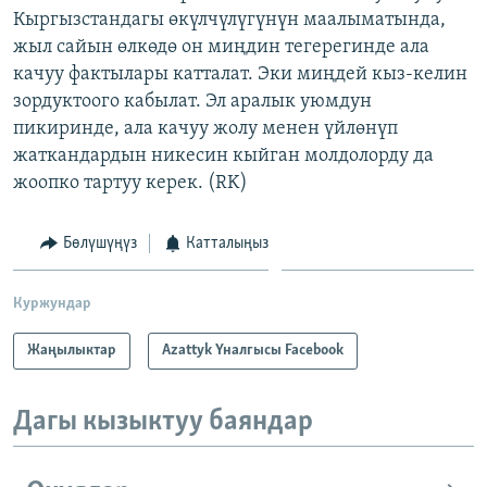
Кыргызстандагы өкүлчүлүгүнүн маалыматында,
ОНЛАЙН ШЕРИНЕ
ЭЖЕ-СИҢДИЛЕР
жыл сайын өлкөдө он миңдин тегерегинде ала
АЗАТТЫК+
качуу фактылары катталат. Эки миңдей кыз-келин
ЫҢГАЙСЫЗ СУРООЛОР
зордуктоого кабылат. Эл аралык уюмдун
пикиринде, ала качуу жолу менен үйлөнүп
жаткандардын никесин кыйган молдолорду да
ЭЕ/АРнун бардык сайттары
жоопко тартуу керек. (RK)
Бөлүшүңүз
Катталыңыз
Куржундар
Жаңылыктар
Azattyk Үналгысы Facebook
Дагы кызыктуу баяндар