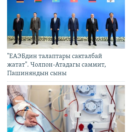
"ЕАЭБдин талаптары сакталбай
жатат". Чолпон-Атадагы саммит,
Пашиняндын сыны