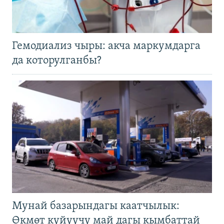
Гемодиализ чыры: акча маркумдарга
да которулганбы?
Мунай базарындагы каатчылык:
Өкмөт күйүүчү май дагы кымбаттай