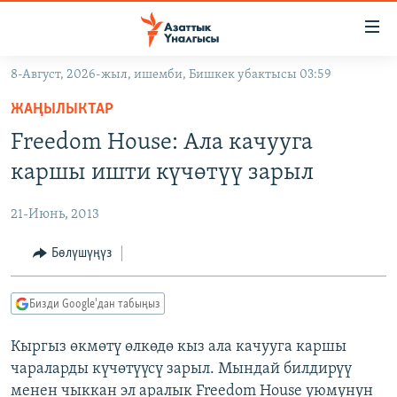
Линктер
Мазмунга
өтүңүз
8-Август, 2026-жыл, ишемби, Бишкек убактысы 03:59
Навигацияга
ЖАҢЫЛЫКТАР
өтүңүз
ЖАҢЫЛЫКТАР
КЫРГЫЗСТАН
Издөөгө
Freedom House: Ала качууга
салыңыз
ДҮЙНӨ
КЫРГЫЗСТАН
каршы ишти күчөтүү зарыл
УКРАИНА
САЯСАТ
ДҮЙНӨ
21-Июнь, 2013
АТАЙЫН ИЛИКТӨӨ
ЭКОНОМИКА
БОРБОР АЗИЯ
ТВ ПРОГРАММАЛАР
Бөлүшүңүз
МАДАНИЯТ
ПОДКАСТ
БҮГҮН АЗАТТЫКТА
Бизди Google'дан табыңыз
ӨЗГӨЧӨ ПИКИР
ЭКСПЕРТТЕР ТАЛДАЙТ
Кыргыз өкмөтү өлкөдө кыз ала качууга каршы
БИЗ ЖАНА ДҮЙНӨ
Русский
чараларды күчөтүүсү зарыл. Мындай билдирүү
ДАНИСТЕ
менен чыккан эл аралык Freedom House уюмунун