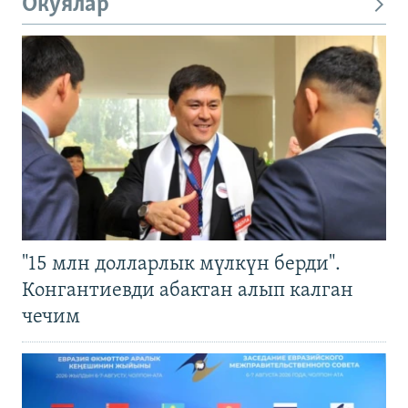
Окуялар
"15 млн долларлык мүлкүн берди".
Конгантиевди абактан алып калган
чечим