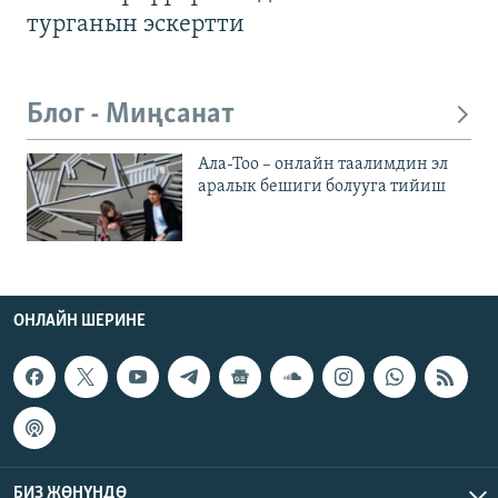
турганын эскертти
Блог - Миңсанат
Ала-Тоо – онлайн таалимдин эл
аралык бешиги болууга тийиш
ОНЛАЙН ШЕРИНЕ
БИЗ ЖӨНҮНДӨ