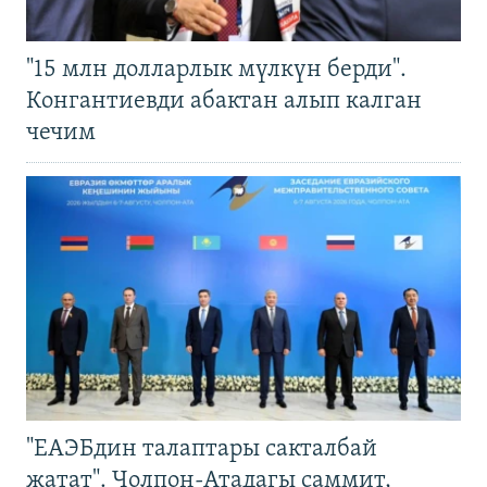
"15 млн долларлык мүлкүн берди".
Конгантиевди абактан алып калган
чечим
"ЕАЭБдин талаптары сакталбай
жатат". Чолпон-Атадагы саммит,