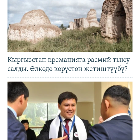
Кыргызстан кремацияга расмий тыюу
салды. Өлкөдө көрүстөн жетиштүүбү?