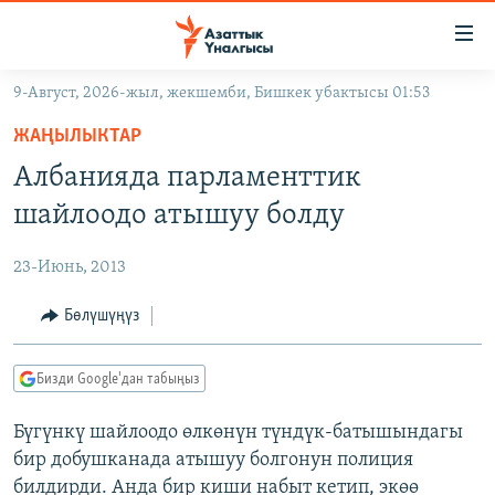
Линктер
Мазмунга
өтүңүз
9-Август, 2026-жыл, жекшемби, Бишкек убактысы 01:53
Навигацияга
ЖАҢЫЛЫКТАР
өтүңүз
ЖАҢЫЛЫКТАР
КЫРГЫЗСТАН
Издөөгө
Албанияда парламенттик
салыңыз
ДҮЙНӨ
КЫРГЫЗСТАН
шайлоодо атышуу болду
УКРАИНА
САЯСАТ
ДҮЙНӨ
23-Июнь, 2013
АТАЙЫН ИЛИКТӨӨ
ЭКОНОМИКА
БОРБОР АЗИЯ
ТВ ПРОГРАММАЛАР
Бөлүшүңүз
МАДАНИЯТ
ПОДКАСТ
БҮГҮН АЗАТТЫКТА
Бизди Google'дан табыңыз
ӨЗГӨЧӨ ПИКИР
ЭКСПЕРТТЕР ТАЛДАЙТ
Бүгүнкү шайлоодо өлкөнүн түндүк-батышындагы
БИЗ ЖАНА ДҮЙНӨ
Русский
бир добушканада атышуу болгонун полиция
ДАНИСТЕ
билдирди. Анда бир киши набыт кетип, экөө