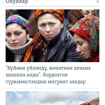
Окуялар
"Күйөөм үйлөндү, жөнөткөн акчама
машина алды". Кордолгон
түркмөнстандык мигрант аялдар