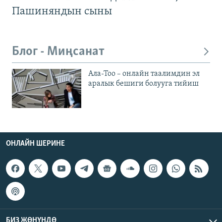
Пашиняндын сыны
Блог - Миңсанат
Ала-Тоо – онлайн таалимдин эл
аралык бешиги болууга тийиш
ОНЛАЙН ШЕРИНЕ
БИЗ ЖӨНҮНДӨ