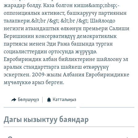
жарадар болду. Каза болгон киши&amp;nbsp;-
ОНЛАЙН ШЕРИНЕ
ЭЖЕ-СИҢДИЛЕР
оппозициялык активист, башкаруучу партиянын
АЗАТТЫК+
талапкери.&lt;br /&gt; &lt;br /&gt; Шайлоодо
ЫҢГАЙСЫЗ СУРООЛОР
негизги атаандаштык өлкөнүн премьери Салиши
Беришинин консервативдүү демократиялык
партиясы менен Эди Рама башында турган
ЭЕ/АРнун бардык сайттары
социалисттердин ортосунда жүрүүдө.
Евробиримдик албан бийликтерине шайлоону эл
аралык стандарттарга шайкеш өткөрүүнү
эскерткен. 2009-жылы Албания Евробиримдикке
мүчөлүккө арыз берген.
Бөлүшүңүз
Катталыңыз
Дагы кызыктуу баяндар