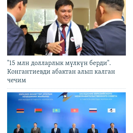
"15 млн долларлык мүлкүн берди".
Конгантиевди абактан алып калган
чечим