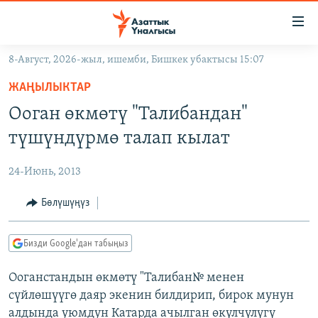
Линктер
Мазмунга
өтүңүз
8-Август, 2026-жыл, ишемби, Бишкек убактысы 15:07
Навигацияга
ЖАҢЫЛЫКТАР
өтүңүз
ЖАҢЫЛЫКТАР
КЫРГЫЗСТАН
Издөөгө
Ооган өкмөтү "Талибандан"
салыңыз
ДҮЙНӨ
КЫРГЫЗСТАН
түшүндүрмө талап кылат
УКРАИНА
САЯСАТ
ДҮЙНӨ
24-Июнь, 2013
АТАЙЫН ИЛИКТӨӨ
ЭКОНОМИКА
БОРБОР АЗИЯ
ТВ ПРОГРАММАЛАР
Бөлүшүңүз
МАДАНИЯТ
ПОДКАСТ
БҮГҮН АЗАТТЫКТА
Бизди Google'дан табыңыз
ӨЗГӨЧӨ ПИКИР
ЭКСПЕРТТЕР ТАЛДАЙТ
Ооганстандын өкмөтү "Талибан№ менен
БИЗ ЖАНА ДҮЙНӨ
Русский
сүйлөшүүгө даяр экенин билдирип, бирок мунун
ДАНИСТЕ
алдында уюмдун Катарда ачылган өкүлчүлүгү