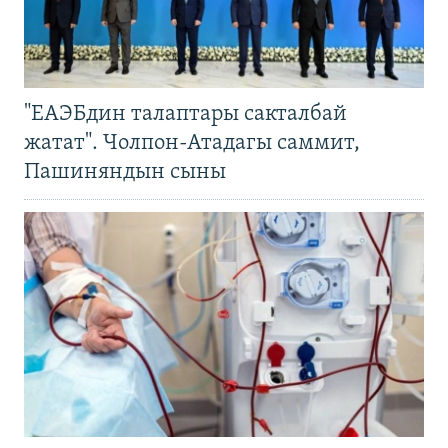
"ЕАЭБдин талаптары сакталбай
жатат". Чолпон-Атадагы саммит,
Пашиняндын сыны