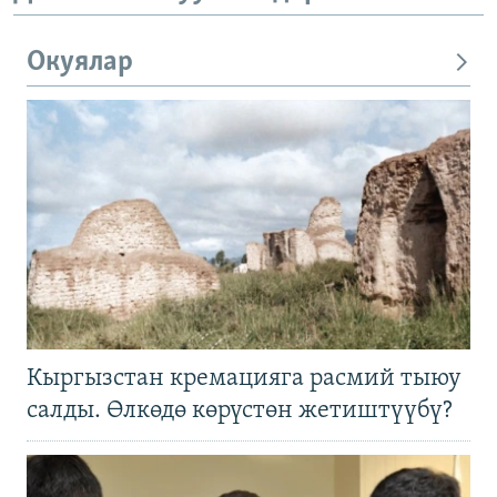
Окуялар
Кыргызстан кремацияга расмий тыюу
салды. Өлкөдө көрүстөн жетиштүүбү?