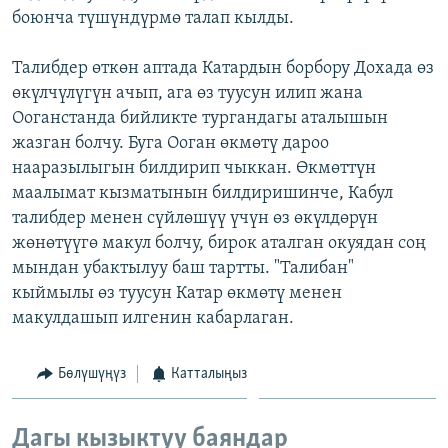
боюнча түшүндүрмө талап кылды.
ОНЛАЙН ШЕРИНЕ
ЭЖЕ-СИҢДИЛЕР
АЗАТТЫК+
Талибдер өткөн аптада Катардын борбору Дохада өз
ЫҢГАЙСЫЗ СУРООЛОР
өкүлчүлүгүн ачып, ага өз туусун илип жана
Ооганстанда бийликте тургандагы аталышын
жазган болчу. Буга Ооган өкмөтү дароо
ЭЕ/АРнун бардык сайттары
нааразылыгын билдирип чыккан. Өкмөттүн
маалымат кызматынын билдиришинче, Кабул
талибдер менен сүйлөшүү үчүн өз өкүлдөрүн
жөнөтүүгө макул болчу, бирок аталган окуядан соң
мындан убактылуу баш тартты. "Талибан"
кыймылы өз туусун Катар өкмөтү менен
макулдашып илгенин кабарлаган.
Бөлүшүңүз
Катталыңыз
Дагы кызыктуу баяндар