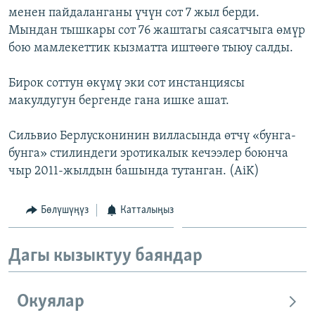
менен пайдаланганы үчүн сот 7 жыл берди.
ОНЛАЙН ШЕРИНЕ
ЭЖЕ-СИҢДИЛЕР
Мындан тышкары сот 76 жаштагы саясатчыга өмүр
АЗАТТЫК+
бою мамлекеттик кызматта иштөөгө тыюу салды.
ЫҢГАЙСЫЗ СУРООЛОР
Бирок соттун өкүмү эки сот инстанциясы
макулдугун бергенде гана ишке ашат.
ЭЕ/АРнун бардык сайттары
Сильвио Берлусконинин вилласында өтчү «бунга-
бунга» стилиндеги эротикалык кечээлер боюнча
чыр 2011-жылдын башында тутанган. (AiK)
Бөлүшүңүз
Катталыңыз
Дагы кызыктуу баяндар
Окуялар