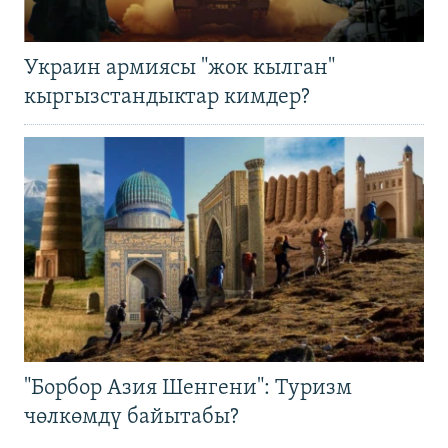
Украин армиясы "жок кылган"
кыргызстандыктар кимдер?
"Борбор Азия Шенгени": Туризм
чөлкөмдү байытабы?