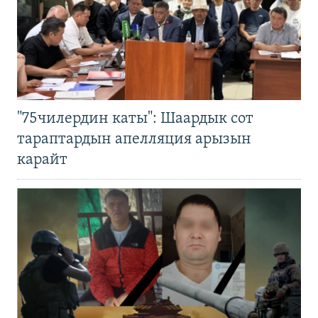
"75чилердин каты": Шаардык сот
тараптардын апелляция арызын
карайт