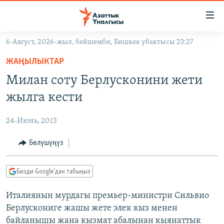
Линктер
Мазмунга
өтүңүз
6-Август, 2026-жыл, бейшемби, Бишкек убактысы 23:27
Навигацияга
ЖАҢЫЛЫКТАР
өтүңүз
ЖАҢЫЛЫКТАР
КЫРГЫЗСТАН
Издөөгө
Милан соту Берлусконини жети
салыңыз
ДҮЙНӨ
КЫРГЫЗСТАН
жылга кести
УКРАИНА
САЯСАТ
ДҮЙНӨ
24-Июнь, 2013
АТАЙЫН ИЛИКТӨӨ
ЭКОНОМИКА
БОРБОР АЗИЯ
ТВ ПРОГРАММАЛАР
Бөлүшүңүз
МАДАНИЯТ
ПОДКАСТ
БҮГҮН АЗАТТЫКТА
Бизди Google'дан табыңыз
ӨЗГӨЧӨ ПИКИР
ЭКСПЕРТТЕР ТАЛДАЙТ
Италиянын мурдагы премьер-министри Сильвио
БИЗ ЖАНА ДҮЙНӨ
Русский
Берлускониге жашы жете элек кыз менен
ДАНИСТЕ
байланышы жана кызмат абалынан кыянаттык