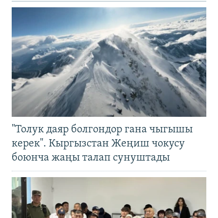
"Толук даяр болгондор гана чыгышы
керек". Кыргызстан Жеңиш чокусу
боюнча жаңы талап сунуштады