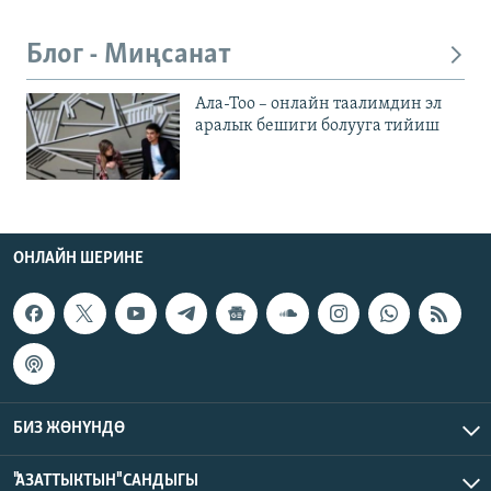
Блог - Миңсанат
Ала-Тоо – онлайн таалимдин эл
аралык бешиги болууга тийиш
ОНЛАЙН ШЕРИНЕ
БИЗ ЖӨНҮНДӨ
"АЗАТТЫКТЫН" САНДЫГЫ