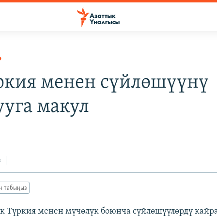
Р
ркия менен сүйлөшүүнү
ууга макул
з
ан табыңыз
 Түркия менен мүчөлүк боюнча сүйлөшүүлөрдү кайра