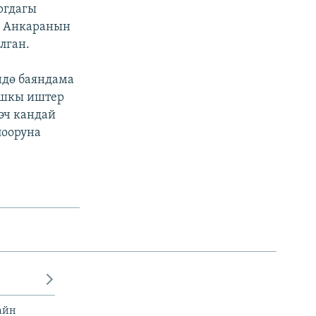
ргдагы
. Анкаранын
лган.
ндө баяндама
ышкы иштер
эч кандай
лооруна
айн