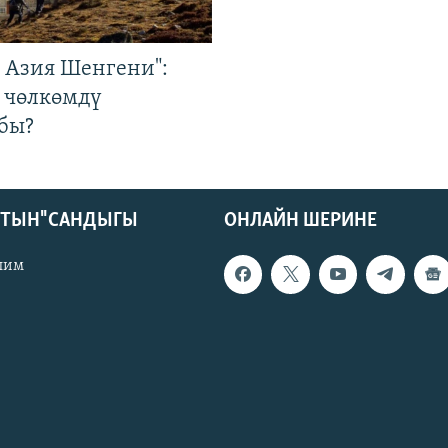
р Азия Шенгени":
 чөлкөмдү
бы?
КТЫН" САНДЫГЫ
ОНЛАЙН ШЕРИНЕ
лим