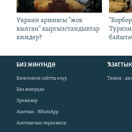
Украин армиясы "жок
"Борбо
кылган" кыргызстандыктар
Туризм
кимдер?
байыта
БИЗ ЖӨНҮНДӨ
"АЗАТТЫ
Блоктолгон сайтты ачуу
Тилим - ди
Биз жөнүндө
Русский
Эрежелер
Азаттык - WhatsApp
ОНЛАЙН ШЕРИНЕ
Азаттыктын тиркемеси