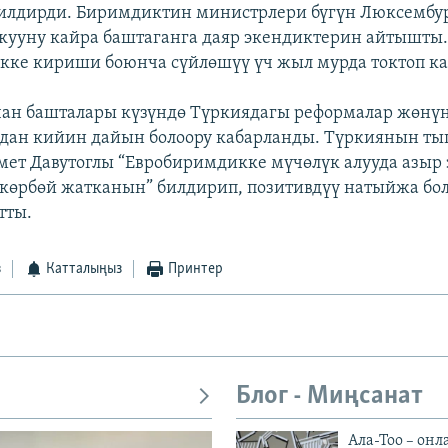
билдирди. Биримдиктин министрлери бүгүн Люксембу
кууну кайра баштаганга даяр экендиктерин айтышты
ке кириши боюнча сүйлөшүү үч жыл мурда токтоп ка
ан башталары күзүндө Түркиядагы реформалар жөнү
дан кийин дайын болоору кабарланды. Түркиянын т
ет Давутоглы “Евробиримдикке мүчөлүк алууда азыр 
 көрбөй жатканын” билдирип, позитивдүү натыйжа бо
тты.
з
Катталыңыз
Принтер
Блог - Миңсанат
Ала-Тоо – онл