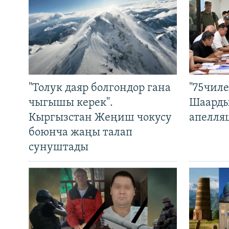
"Толук даяр болгондор гана
"75чиле
чыгышы керек".
Шаарды
Кыргызстан Жеңиш чокусу
апелля
боюнча жаңы талап
сунуштады