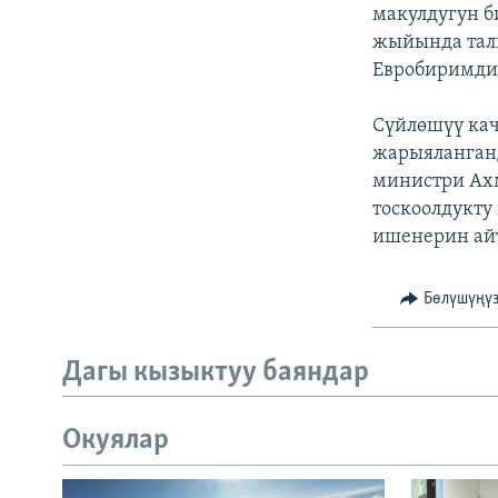
ЭЖЕ-СИҢДИЛЕР
макулдугун 
жыйында тал
АЗАТТЫК+
Евробиримдик
ЫҢГАЙСЫЗ СУРООЛОР
Сүйлөшүү кач
жарыяланган
министри Ахм
тоскоолдукту
ишенерин ай
Бөлүшүңү
Дагы кызыктуу баяндар
Окуялар