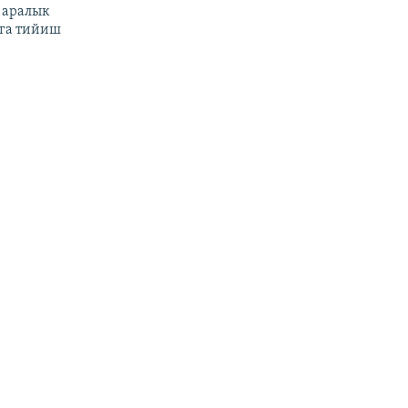
 аралык
га тийиш