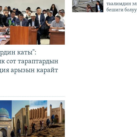
таалимдин эл
бешиги болуу
рдин каты":
к сот тараптардын
ция арызын карайт