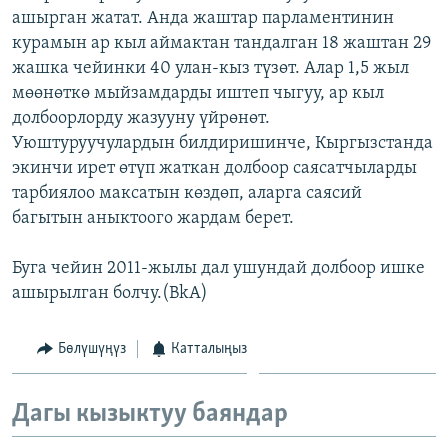
ашырган жатат. Анда жаштар парламентинин
ОНЛАЙН ШЕРИНЕ
ЭЖЕ-СИҢДИЛЕР
курамын ар кыл аймактан тандалган 18 жаштан 29
АЗАТТЫК+
жашка чейинки 40 улан-кыз түзөт. Алар 1,5 жыл
ЫҢГАЙСЫЗ СУРООЛОР
мөөнөткө мыйзамдарды иштеп чыгуу, ар кыл
долбоорлорду жазууну үйрөнөт.
Уюштуруучулардын билдиришинче, Кыргызстанда
ЭЕ/АРнун бардык сайттары
экинчи ирет өтүп жаткан долбоор саясатчыларды
тарбиялоо максатын көздөп, аларга саясий
багытын аныктоого жардам берет.
Буга чейин 2011-жылы дал ушундай долбоор ишке
ашырылган болчу.(BkA)
Бөлүшүңүз
Катталыңыз
Дагы кызыктуу баяндар