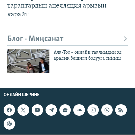
тараптардын апелляция арызын
карайт
Блог - Миңсанат
Ала-Тоо – онлайн таалимдин эл
аралык бешиги болууга тийиш
ОНЛАЙН ШЕРИНЕ