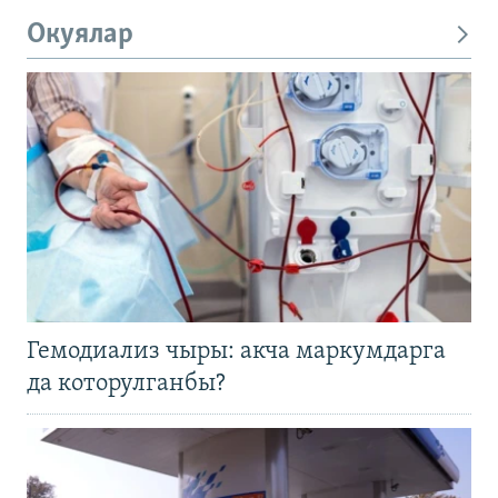
Окуялар
Гемодиализ чыры: акча маркумдарга
да которулганбы?