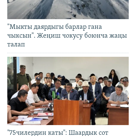
"Мыкты даярдыгы барлар гана
чыксын". Жеңиш чокусу боюнча жаңы
талап
"75чилердин каты": Шаардык сот