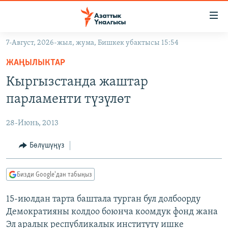
Линктер
Мазмунга
өтүңүз
7-Август, 2026-жыл, жума, Бишкек убактысы 15:54
Навигацияга
ЖАҢЫЛЫКТАР
өтүңүз
ЖАҢЫЛЫКТАР
КЫРГЫЗСТАН
Издөөгө
Кыргызстанда жаштар
салыңыз
ДҮЙНӨ
КЫРГЫЗСТАН
парламенти түзүлөт
УКРАИНА
САЯСАТ
ДҮЙНӨ
28-Июнь, 2013
АТАЙЫН ИЛИКТӨӨ
ЭКОНОМИКА
БОРБОР АЗИЯ
ТВ ПРОГРАММАЛАР
Бөлүшүңүз
МАДАНИЯТ
ПОДКАСТ
БҮГҮН АЗАТТЫКТА
Бизди Google'дан табыңыз
ӨЗГӨЧӨ ПИКИР
ЭКСПЕРТТЕР ТАЛДАЙТ
15-июлдан тарта баштала турган бул долбоорду
БИЗ ЖАНА ДҮЙНӨ
Русский
Демократияны колдоо боюнча коомдук фонд жана
ДАНИСТЕ
Эл аралык республикалык институту ишке