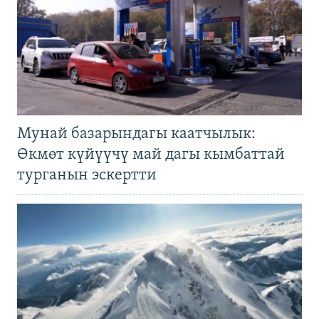
Мунай базарындагы каатчылык:
Өкмөт күйүүчү май дагы кымбаттай
турганын эскертти