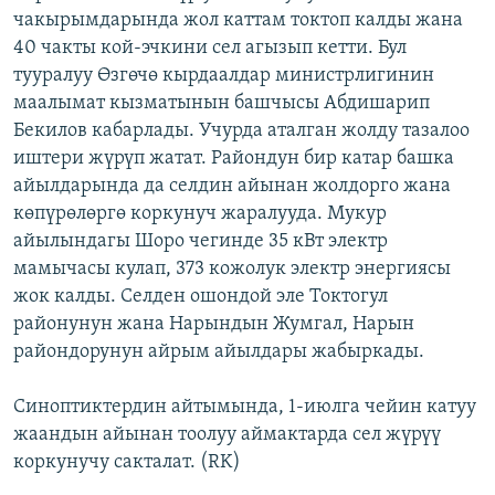
чакырымдарында жол каттам токтоп калды жана
ОНЛАЙН ШЕРИНЕ
ЭЖЕ-СИҢДИЛЕР
40 чакты кой-эчкини сел агызып кетти. Бул
АЗАТТЫК+
тууралуу Өзгөчө кырдаалдар министрлигинин
ЫҢГАЙСЫЗ СУРООЛОР
маалымат кызматынын башчысы Абдишарип
Бекилов кабарлады. Учурда аталган жолду тазалоо
иштери жүрүп жатат. Райондун бир катар башка
ЭЕ/АРнун бардык сайттары
айылдарында да селдин айынан жолдорго жана
көпүрөлөргө коркунуч жаралууда. Мукур
айылындагы Шоро чегинде 35 кВт электр
мамычасы кулап, 373 кожолук электр энергиясы
жок калды. Селден ошондой эле Токтогул
районунун жана Нарындын Жумгал, Нарын
райондорунун айрым айылдары жабыркады.
Синоптиктердин айтымында, 1-июлга чейин катуу
жаандын айынан тоолуу аймактарда сел жүрүү
коркунучу сакталат. (RK)