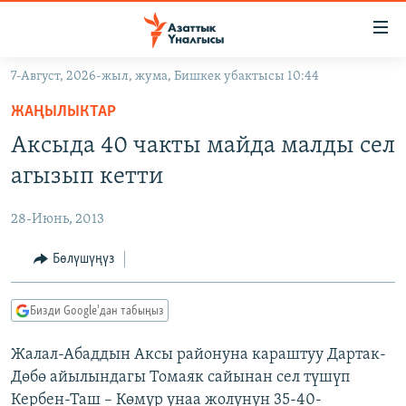
Линктер
Мазмунга
өтүңүз
7-Август, 2026-жыл, жума, Бишкек убактысы 10:44
Навигацияга
ЖАҢЫЛЫКТАР
өтүңүз
ЖАҢЫЛЫКТАР
КЫРГЫЗСТАН
Издөөгө
Аксыда 40 чакты майда малды сел
салыңыз
ДҮЙНӨ
КЫРГЫЗСТАН
агызып кетти
УКРАИНА
САЯСАТ
ДҮЙНӨ
28-Июнь, 2013
АТАЙЫН ИЛИКТӨӨ
ЭКОНОМИКА
БОРБОР АЗИЯ
ТВ ПРОГРАММАЛАР
Бөлүшүңүз
МАДАНИЯТ
ПОДКАСТ
БҮГҮН АЗАТТЫКТА
Бизди Google'дан табыңыз
ӨЗГӨЧӨ ПИКИР
ЭКСПЕРТТЕР ТАЛДАЙТ
Жалал-Абаддын Аксы районуна караштуу Дартак-
БИЗ ЖАНА ДҮЙНӨ
Русский
Дөбө айылындагы Томаяк сайынан сел түшүп
ДАНИСТЕ
Кербен-Таш – Көмүр унаа жолунун 35-40-