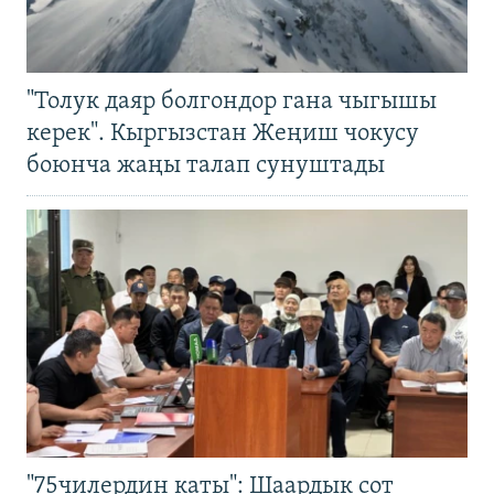
"Толук даяр болгондор гана чыгышы
керек". Кыргызстан Жеңиш чокусу
боюнча жаңы талап сунуштады
"75чилердин каты": Шаардык сот