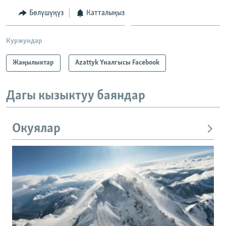
Бөлүшүңүз
Катталыңыз
Куржундар
Жаңылыктар
Azattyk Үналгысы Facebook
Дагы кызыктуу баяндар
Окуялар