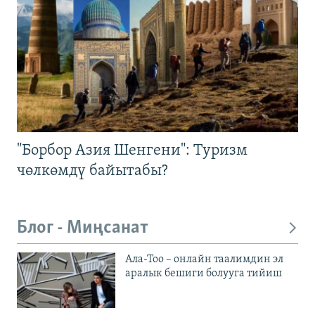
"Борбор Азия Шенгени": Туризм
чөлкөмдү байытабы?
Блог - Миңсанат
Ала-Тоо – онлайн таалимдин эл
аралык бешиги болууга тийиш