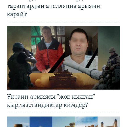
тараптардын апелляция арызын
карайт
Украин армиясы "жок кылган"
кыргызстандыктар кимдер?