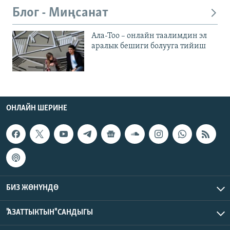
Блог - Миңсанат
Ала-Тоо – онлайн таалимдин эл
аралык бешиги болууга тийиш
ОНЛАЙН ШЕРИНЕ
БИЗ ЖӨНҮНДӨ
"АЗАТТЫКТЫН" САНДЫГЫ