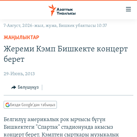
Линктер
Мазмунга
өтүңүз
7-Август, 2026-жыл, жума, Бишкек убактысы 10:37
Навигацияга
ЖАҢЫЛЫКТАР
өтүңүз
ЖАҢЫЛЫКТАР
КЫРГЫЗСТАН
Издөөгө
Жереми Кэмп Бишкекте концерт
салыңыз
ДҮЙНӨ
КЫРГЫЗСТАН
берет
УКРАИНА
САЯСАТ
ДҮЙНӨ
29-Июнь, 2013
АТАЙЫН ИЛИКТӨӨ
ЭКОНОМИКА
БОРБОР АЗИЯ
ТВ ПРОГРАММАЛАР
Бөлүшүңүз
МАДАНИЯТ
ПОДКАСТ
БҮГҮН АЗАТТЫКТА
Бизди Google'дан табыңыз
ӨЗГӨЧӨ ПИКИР
ЭКСПЕРТТЕР ТАЛДАЙТ
Белгилүү америкалык рок ырчысы бүгүн
БИЗ ЖАНА ДҮЙНӨ
Русский
Бишкектеги "Спартак" стадионунда акысыз
ДАНИСТЕ
концерт берет. Кэмптен сырткары музыкалык