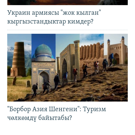
Украин армиясы "жок кылган"
кыргызстандыктар кимдер?
"Борбор Азия Шенгени": Туризм
чөлкөмдү байытабы?