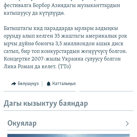
фестивалга Борбор Азиядагы музыканттардын
ОНЛАЙН ШЕРИНЕ
ЭЖЕ-СИҢДИЛЕР
катышуусу да күтүлүүдө.
АЗАТТЫК+
ЫҢГАЙСЫЗ СУРООЛОР
Батыштагы хид параддарда ырлары алдыңкы
орунду алып келген 35 жаштагы америкалык рок
ырчы дүйнө боюнча 3,5 миллиондон ашык диск
ЭЕ/АРнун бардык сайттары
сатып, бир топ конкурстардын жеңүүчүсү болгон.
Концертке 2007-жылы Украина сулуусу болгон
Лика Роман да келет. (ТТо)
Бөлүшүңүз
Катталыңыз
Дагы кызыктуу баяндар
Окуялар