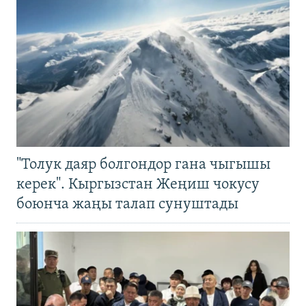
"Толук даяр болгондор гана чыгышы
керек". Кыргызстан Жеңиш чокусу
боюнча жаңы талап сунуштады