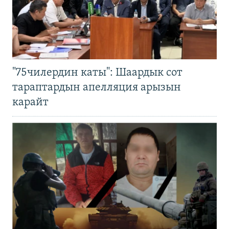
"75чилердин каты": Шаардык сот
тараптардын апелляция арызын
карайт