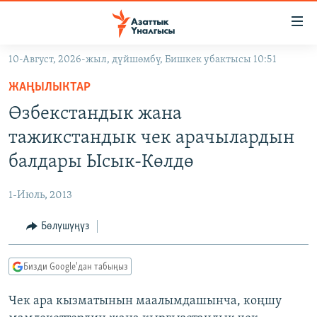
Линктер
Мазмунга
өтүңүз
10-Август, 2026-жыл, дүйшөмбү, Бишкек убактысы 10:51
Навигацияга
ЖАҢЫЛЫКТАР
өтүңүз
ЖАҢЫЛЫКТАР
КЫРГЫЗСТАН
Издөөгө
Өзбекстандык жана
салыңыз
ДҮЙНӨ
КЫРГЫЗСТАН
тажикстандык чек арачылардын
УКРАИНА
САЯСАТ
ДҮЙНӨ
балдары Ысык-Көлдө
АТАЙЫН ИЛИКТӨӨ
ЭКОНОМИКА
БОРБОР АЗИЯ
1-Июль, 2013
ТВ ПРОГРАММАЛАР
МАДАНИЯТ
Бөлүшүңүз
ПОДКАСТ
БҮГҮН АЗАТТЫКТА
ӨЗГӨЧӨ ПИКИР
ЭКСПЕРТТЕР ТАЛДАЙТ
Бизди Google'дан табыңыз
БИЗ ЖАНА ДҮЙНӨ
Русский
Чек ара кызматынын маалымдашынча, коңшу
ДАНИСТЕ