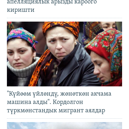
апелляциялык арызды кароого
киришти
"Күйөөм үйлөндү, жөнөткөн акчама
машина алды". Кордолгон
түркмөнстандык мигрант аялдар