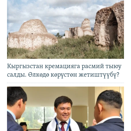
Кыргызстан кремацияга расмий тыюу
салды. Өлкөдө көрүстөн жетиштүүбү?