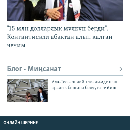
"15 млн долларлык мүлкүн берди".
Конгантиевди абактан алып калган
чечим
Блог - Миңсанат
Ала-Тоо – онлайн таалимдин эл
аралык бешиги болууга тийиш
ОНЛАЙН ШЕРИНЕ