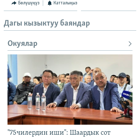
Бөлүшүңүз
Катталыңыз
Дагы кызыктуу баяндар
Окуялар
"75чилердин иши": Шаардык сот