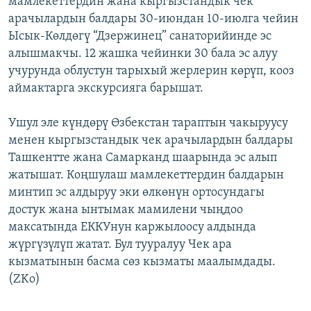
мамлекеттердин жана кыргызстандык чек
ОНЛАЙН ШЕРИНЕ
ЭЖЕ-СИҢДИЛЕР
арачылардын балдары 30-июндан 10-июлга чейин
Ысык-Көлдөгү “Дзержинец” санаторийинде эс
АЗАТТЫК+
алышмакчы. 12 жашка чейинки 30 бала эс алуу
ЫҢГАЙСЫЗ СУРООЛОР
учурунда облустун тарыхый жерлерин көрүп, кооз
аймактарга экскурсияга барышат.
ЭЕ/АРнун бардык сайттары
Ушул эле күндөрү Өзбекстан тараптын чакыруусу
менен кыргызстандык чек арачылардын балдары
Ташкентте жана Самарканд шаарында эс алып
жатышат. Коңшулаш мамлекеттердин балдарын
минтип эс алдыруу эки өлкөнүн ортосундагы
достук жана ынтымак мамилени чыңдоо
максатында ЕККУнун каржылоосу алдында
жүргүзүлүп жатат. Бул тууралуу Чек ара
кызматынын басма сөз кызматы маалымдады.
(ZKo)