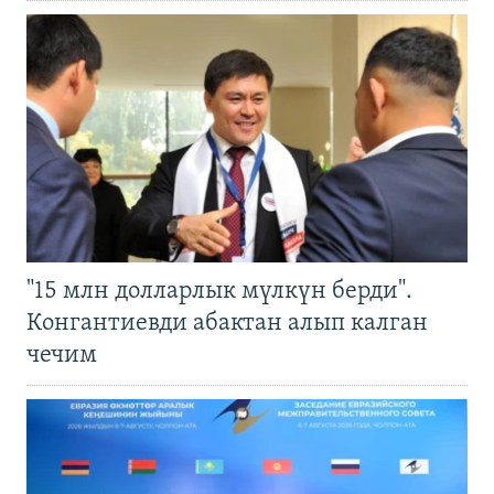
"15 млн долларлык мүлкүн берди".
Конгантиевди абактан алып калган
чечим