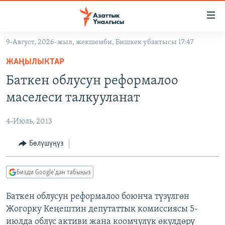
Линктер
Мазмунга
өтүңүз
9-Август, 2026-жыл, жекшемби, Бишкек убактысы 17:47
Навигацияга
ЖАҢЫЛЫКТАР
өтүңүз
ЖАҢЫЛЫКТАР
КЫРГЫЗСТАН
Издөөгө
Баткен облусун реформалоо
салыңыз
ДҮЙНӨ
КЫРГЫЗСТАН
маселеси талкууланат
УКРАИНА
САЯСАТ
ДҮЙНӨ
4-Июль, 2013
АТАЙЫН ИЛИКТӨӨ
ЭКОНОМИКА
БОРБОР АЗИЯ
ТВ ПРОГРАММАЛАР
Бөлүшүңүз
МАДАНИЯТ
ПОДКАСТ
БҮГҮН АЗАТТЫКТА
Бизди Google'дан табыңыз
ӨЗГӨЧӨ ПИКИР
ЭКСПЕРТТЕР ТАЛДАЙТ
Баткен облусун реформалоо боюнча түзүлгөн
БИЗ ЖАНА ДҮЙНӨ
Русский
Жогорку Кеңештин депутаттык комиссиясы 5-
ДАНИСТЕ
июлда облус активи жана коомчулук өкүлдөрү