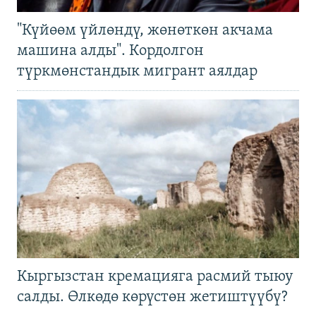
"Күйөөм үйлөндү, жөнөткөн акчама
машина алды". Кордолгон
түркмөнстандык мигрант аялдар
Кыргызстан кремацияга расмий тыюу
салды. Өлкөдө көрүстөн жетиштүүбү?