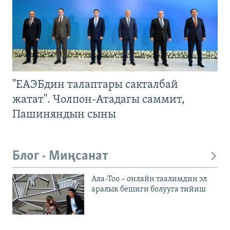
"ЕАЭБдин талаптары сакталбай
жатат". Чолпон-Атадагы саммит,
Пашиняндын сыны
Блог - Миңсанат
Ала-Тоо – онлайн таалимдин эл
аралык бешиги болууга тийиш