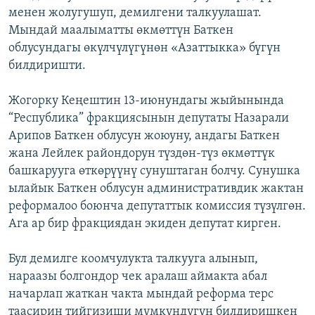
менен жолугушуп, демилгени талкуулашат.
ОНЛАЙН ШЕРИНЕ
ЭЖЕ-СИҢДИЛЕР
Мындай маалыматты өкмөттүн Баткен
АЗАТТЫК+
облусундагы өкүлчүлүгүнөн «Азаттыкка» бүгүн
ЫҢГАЙСЫЗ СУРООЛОР
билдиришти.
Жогорку Кеңештин 13-июнундагы жыйынында
ЭЕ/АРнун бардык сайттары
“Республика” фракциясынын депутаты Назарали
Арипов Баткен облусун жоюуну, андагы Баткен
жана Лейлек райондорун түздөн-түз өкмөттүк
башкарууга өткөрүүнү сунуштаган болчу. Сунушка
ылайык Баткен облусун административдик жактан
реформалоо боюнча депутаттык комиссия түзүлгөн.
Агa ар бир фракциядан экиден депутат кирген.
Бул демилге коомчулукта талкууга алынып,
нараазы болгондор чек аралаш аймакта абал
начарлап жаткан чакта мындай реформа терс
таасирин тийгизиши мүмкүндүгүн билдиришкен