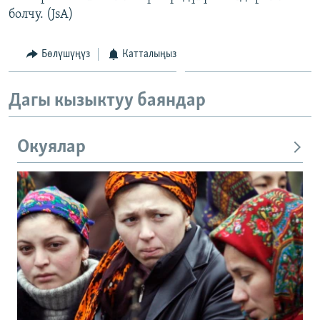
болчу. (JsA)
Бөлүшүңүз
Катталыңыз
Дагы кызыктуу баяндар
Окуялар