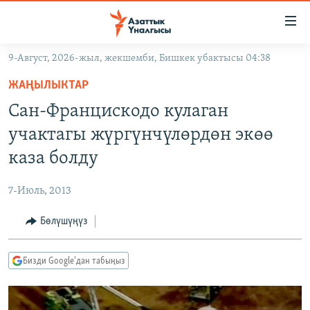
Линктер
Мазмунга
өтүңүз
9-Август, 2026-жыл, жекшемби, Бишкек убактысы 04:38
Навигацияга
ЖАҢЫЛЫКТАР
өтүңүз
ЖАҢЫЛЫКТАР
КЫРГЫЗСТАН
Издөөгө
Сан-Францискодо кулаган
салыңыз
ДҮЙНӨ
КЫРГЫЗСТАН
учактагы жүргүнчүлөрдөн экөө
УКРАИНА
САЯСАТ
ДҮЙНӨ
каза болду
АТАЙЫН ИЛИКТӨӨ
ЭКОНОМИКА
БОРБОР АЗИЯ
7-Июль, 2013
ТВ ПРОГРАММАЛАР
МАДАНИЯТ
Бөлүшүңүз
ПОДКАСТ
БҮГҮН АЗАТТЫКТА
ӨЗГӨЧӨ ПИКИР
ЭКСПЕРТТЕР ТАЛДАЙТ
Бизди Google'дан табыңыз
БИЗ ЖАНА ДҮЙНӨ
Русский
ДАНИСТЕ