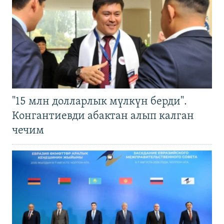
"15 млн долларлык мүлкүн берди".
Конгантиевди абактан алып калган
чечим