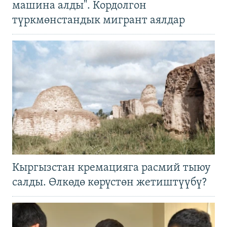
машина алды". Кордолгон
түркмөнстандык мигрант аялдар
Кыргызстан кремацияга расмий тыюу
салды. Өлкөдө көрүстөн жетиштүүбү?