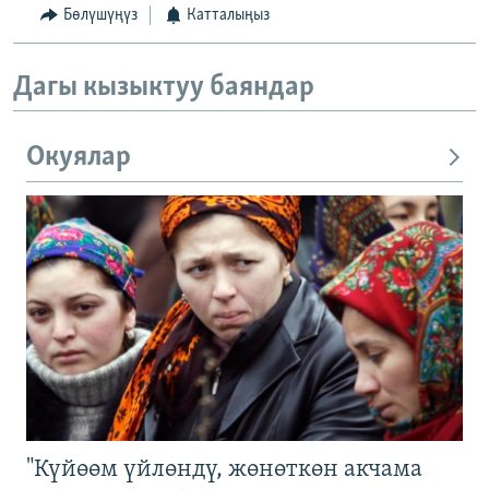
Бөлүшүңүз
Катталыңыз
Дагы кызыктуу баяндар
Окуялар
"Күйөөм үйлөндү, жөнөткөн акчама