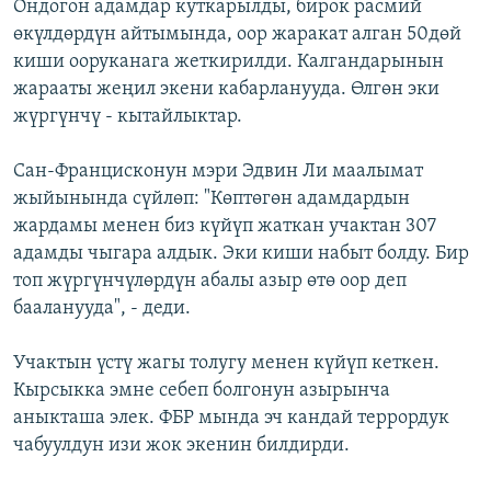
Ондогон адамдар куткарылды, бирок расмий
өкүлдөрдүн айтымында, оор жаракат алган 50дөй
киши ооруканага жеткирилди. Калгандарынын
жарааты жеңил экени кабарланууда. Өлгөн эки
жүргүнчү - кытайлыктар.
Сан-Францисконун мэри Эдвин Ли маалымат
жыйынында сүйлөп: "Көптөгөн адамдардын
жардамы менен биз күйүп жаткан учактан 307
адамды чыгара алдык. Эки киши набыт болду. Бир
топ жүргүнчүлөрдүн абалы азыр өтө оор деп
бааланууда", - деди.
Учактын үстү жагы толугу менен күйүп кеткен.
Кырсыкка эмне себеп болгонун азырынча
аныкташа элек. ФБР мында эч кандай террордук
чабуулдун изи жок экенин билдирди.