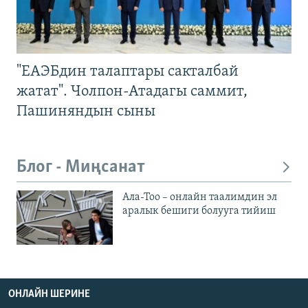
"ЕАЭБдин талаптары сакталбай
жатат". Чолпон-Атадагы саммит,
Пашиняндын сыны
Блог - Миңсанат
Ала-Тоо – онлайн таалимдин эл
аралык бешиги болууга тийиш
ОНЛАЙН ШЕРИНЕ