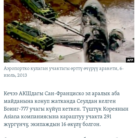
ОНЛАЙН ШЕРИНЕ
ЭЖЕ-СИҢДИЛЕР
АЗАТТЫК+
ЫҢГАЙСЫЗ СУРООЛОР
ЭЕ/АРнун бардык сайттары
Аэропортко кулаган учактагы өрттү өчүрүү аракети, 6-
июль, 2013
Кечээ АКШдагы Сан-Франциско эл аралык аба
майданына конуп жатканда Сеулдан келген
Боинг-777 учагы күйүп кеткен. Түштүк Кореянын
Asiana компаниясына караштуу учакта 291
жүргүнчү, экипаждын 16 өкүлү болгон.