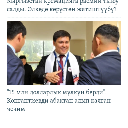
Кыргызстан кремацияга расмий тыюу
салды. Өлкөдө көрүстөн жетиштүүбү?
"15 млн долларлык мүлкүн берди".
Конгантиевди абактан алып калган
чечим