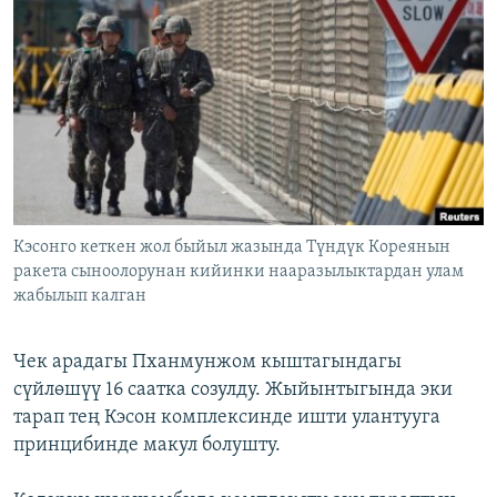
ОНЛАЙН ШЕРИНЕ
ЭЖЕ-СИҢДИЛЕР
АЗАТТЫК+
ЫҢГАЙСЫЗ СУРООЛОР
ЭЕ/АРнун бардык сайттары
Кэсонго кеткен жол быйыл жазында Түндүк Кореянын
ракета сыноолорунан кийинки нааразылыктардан улам
жабылып калган
Чек арадагы Пханмунжом кыштагындагы
сүйлөшүү 16 саатка созулду. Жыйынтыгында эки
тарап тең Кэсон комплексинде ишти улантууга
принцибинде макул болушту.