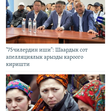
"75чилердин иши": Шаардык сот
апелляциялык арызды кароого
киришти