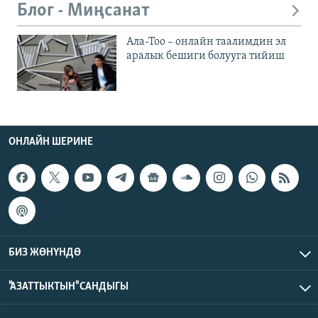
Блог - Миңсанат
Ала-Тоо – онлайн таалимдин эл
аралык бешиги болууга тийиш
ОНЛАЙН ШЕРИНЕ
БИЗ ЖӨНҮНДӨ
"АЗАТТЫКТЫН" САНДЫГЫ