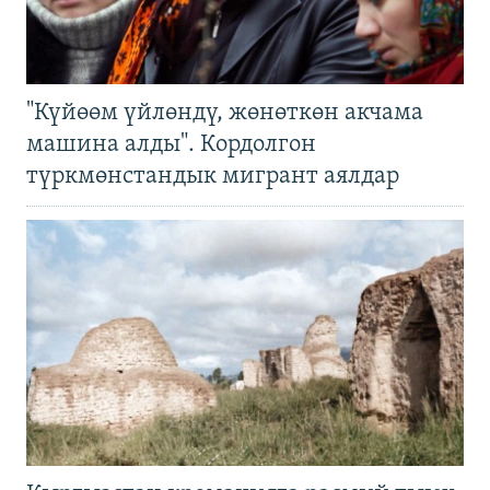
"Күйөөм үйлөндү, жөнөткөн акчама
машина алды". Кордолгон
түркмөнстандык мигрант аялдар