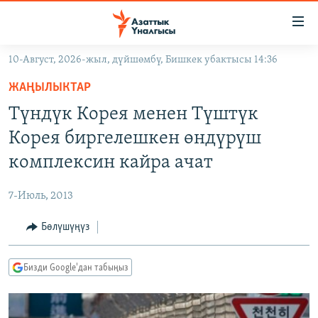
Линктер
Мазмунга
өтүңүз
10-Август, 2026-жыл, дүйшөмбү, Бишкек убактысы 14:36
Навигацияга
ЖАҢЫЛЫКТАР
өтүңүз
ЖАҢЫЛЫКТАР
КЫРГЫЗСТАН
Издөөгө
Түндүк Корея менен Түштүк
салыңыз
ДҮЙНӨ
КЫРГЫЗСТАН
Корея биргелешкен өндүрүш
УКРАИНА
САЯСАТ
ДҮЙНӨ
комплексин кайра ачат
АТАЙЫН ИЛИКТӨӨ
ЭКОНОМИКА
БОРБОР АЗИЯ
7-Июль, 2013
ТВ ПРОГРАММАЛАР
МАДАНИЯТ
Бөлүшүңүз
ПОДКАСТ
БҮГҮН АЗАТТЫКТА
ӨЗГӨЧӨ ПИКИР
ЭКСПЕРТТЕР ТАЛДАЙТ
Бизди Google'дан табыңыз
БИЗ ЖАНА ДҮЙНӨ
Русский
ДАНИСТЕ