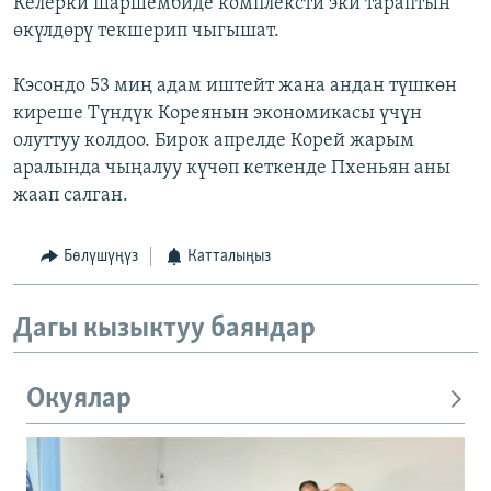
Келерки шаршембиде комплексти эки тараптын
өкүлдөрү текшерип чыгышат.
Кэсондо 53 миң адам иштейт жана андан түшкөн
киреше Түндүк Кореянын экономикасы үчүн
олуттуу колдоо. Бирок апрелде Корей жарым
аралында чыңалуу күчөп кеткенде Пхеньян аны
жаап салган.
Бөлүшүңүз
Катталыңыз
Дагы кызыктуу баяндар
Окуялар