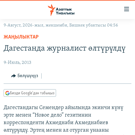
Линктер
Мазмунга
өтүңүз
9-Август, 2026-жыл, жекшемби, Бишкек убактысы 04:56
Навигацияга
ЖАҢЫЛЫКТАР
өтүңүз
ЖАҢЫЛЫКТАР
КЫРГЫЗСТАН
Издөөгө
Дагестанда журналист өлтүрүлдү
салыңыз
ДҮЙНӨ
КЫРГЫЗСТАН
9-Июль, 2013
УКРАИНА
САЯСАТ
ДҮЙНӨ
АТАЙЫН ИЛИКТӨӨ
ЭКОНОМИКА
БОРБОР АЗИЯ
Бөлүшүңүз
ТВ ПРОГРАММАЛАР
МАДАНИЯТ
Бизди Google'дан табыңыз
ПОДКАСТ
БҮГҮН АЗАТТЫКТА
Дагестандагы Семендер айылында экинчи күнү
ӨЗГӨЧӨ ПИКИР
ЭКСПЕРТТЕР ТАЛДАЙТ
эрте менен “Новое дело” гезитинин
БИЗ ЖАНА ДҮЙНӨ
корреспонденти Ахмеднаби Ахмеднабиев
Русский
өлтүрүлдү. Эртең менен ал отурган унааны
ДАНИСТЕ