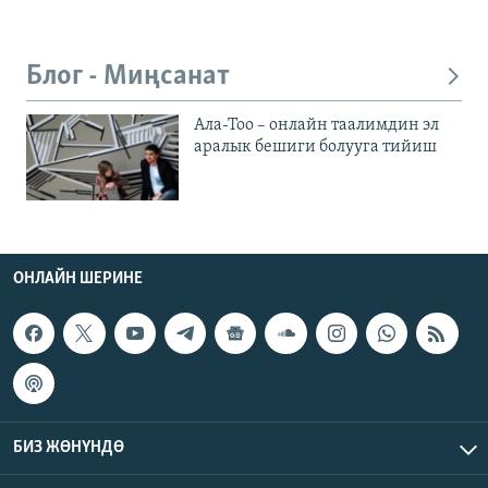
Блог - Миңсанат
Ала-Тоо – онлайн таалимдин эл
аралык бешиги болууга тийиш
ОНЛАЙН ШЕРИНЕ
БИЗ ЖӨНҮНДӨ