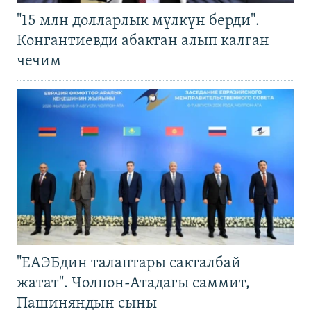
"15 млн долларлык мүлкүн берди".
Конгантиевди абактан алып калган
чечим
"ЕАЭБдин талаптары сакталбай
жатат". Чолпон-Атадагы саммит,
Пашиняндын сыны