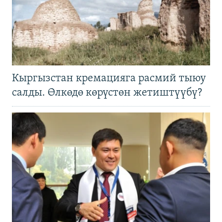
Кыргызстан кремацияга расмий тыюу
салды. Өлкөдө көрүстөн жетиштүүбү?