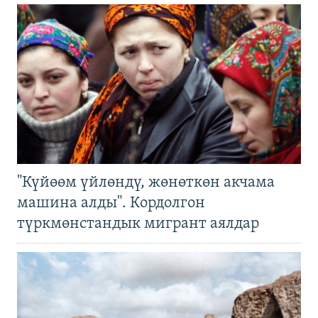
"Күйөөм үйлөндү, жөнөткөн акчама
машина алды". Кордолгон
түркмөнстандык мигрант аялдар