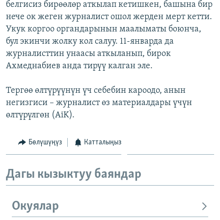
белгисиз бирөөлөр аткылап кетишкен, башына бир
ОНЛАЙН ШЕРИНЕ
ЭЖЕ-СИҢДИЛЕР
нече ок жеген журналист ошол жерден мерт кетти.
АЗАТТЫК+
Укук коргоо органдарынын маалыматы боюнча,
бул экинчи жолку кол салуу. 11-январда да
ЫҢГАЙСЫЗ СУРООЛОР
журналисттин унаасы аткыланып, бирок
Ахмеднабиев анда тирүү калган эле.
ЭЕ/АРнун бардык сайттары
Тергөө өлтүрүүнүн үч себебин кароодо, анын
негизгиси – журналист өз материалдары үчүн
өлтүрүлгөн (AiK).
Бөлүшүңүз
Катталыңыз
Дагы кызыктуу баяндар
Окуялар