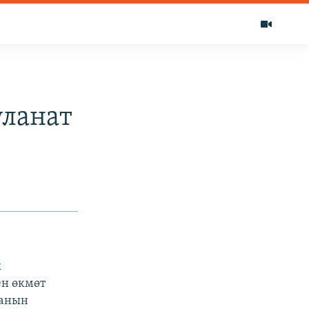
уланат
к
ен өкмөт
 анын