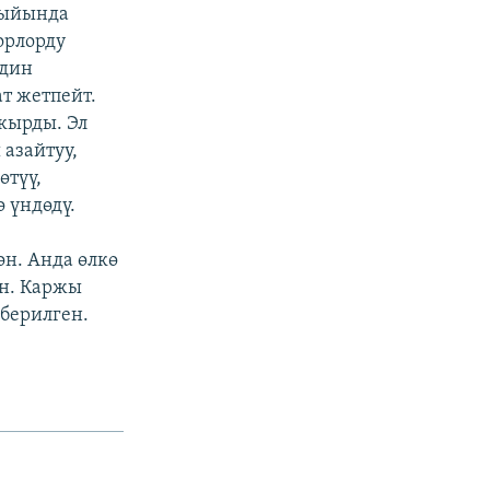
жыйында
орлорду
вдин
т жетпейт.
кырды. Эл
азайтуу,
өтүү,
 үндөдү.
н. Анда өлкө
ан. Каржы
берилген.