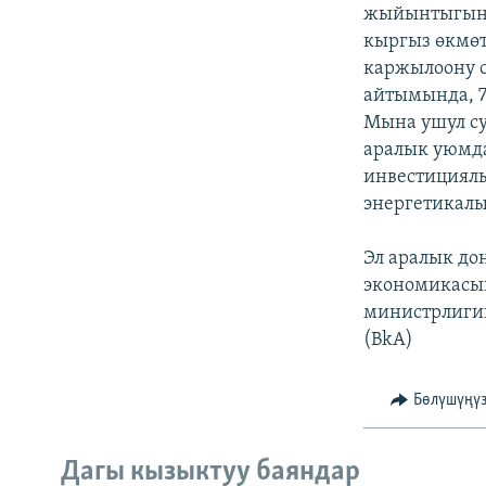
ЭЖЕ-СИҢДИЛЕР
жыйынтыгынд
кыргыз өкмөт
АЗАТТЫК+
каржылоону 
ЫҢГАЙСЫЗ СУРООЛОР
айтымында, 7
Мына ушул с
аралык уюмда
инвестициялы
энергетикалы
Эл аралык до
экономикасын
министрлигин
(BkA)
Бөлүшүңү
Дагы кызыктуу баяндар