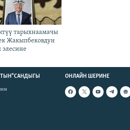
ктүү тарыхнаамачы
к Жакыпбековдун
 элесине
КТЫН" САНДЫГЫ
ОНЛАЙН ШЕРИНЕ
лим