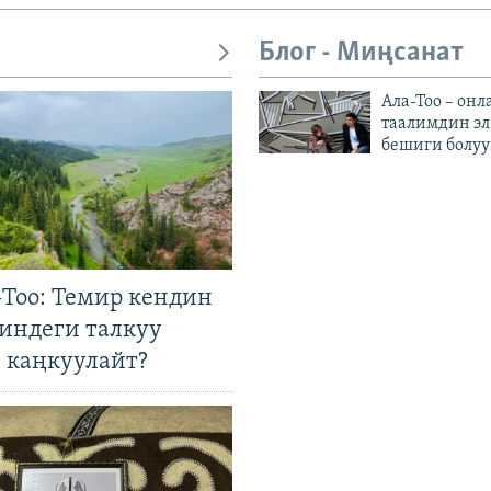
Блог - Миңсанат
Ала-Тоо – онл
таалимдин эл
бешиги болуу
Тоо: Темир кендин
гиндеги талкуу
 каңкуулайт?