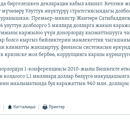
а биргелешкен декларация кабыл алынат. Кечээки 
 мүчөлөрү Улуттук өнүктүрүү стратегиясындагы долбо
суранышкан. Премьер-министр Жантөрө Сатыбалдие
6 улуттук долбоорго 5 миллард долларга жакын каража
умманы каржылоо үчүн донорлорду кызматташууга ча
р болсо кыргыз бийликтерин мамлекеттик чыгашаны 
к климатты жакшыртуу, финансы системасын өркүнд
к кризиске жол бербөө, коррупцияга каршы күрөшүүгө
норлордун 1-конференциясы 2010-жылы Бишкекте өткө
 колдоого 1,1 миллиард доллар бөлүүгө макулдашылг
ин маалыматында бул каражаттын 940 млн. доллары 
з
Катталыңыз
Принтер