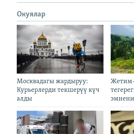
Окуялар
Москвадагы жардыруу:
Жетим-
Курьерлерди текшерүү күч
тегере
алды
эмнени