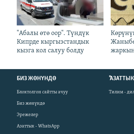
"Абалы өтө оор". Түндүк
Көрүнү
Кипрде кыргызстандык
Жаныбе
кызга кол салуу болду
жаркын
БИЗ ЖӨНҮНДӨ
"АЗАТТЫ
Блоктолгон сайтты ачуу
Тилим - ди
Биз жөнүндө
Русский
Эрежелер
Азаттык - WhatsApp
ОНЛАЙН ШЕРИНЕ