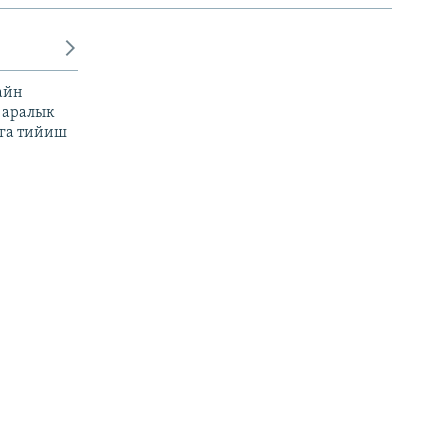
айн
 аралык
га тийиш