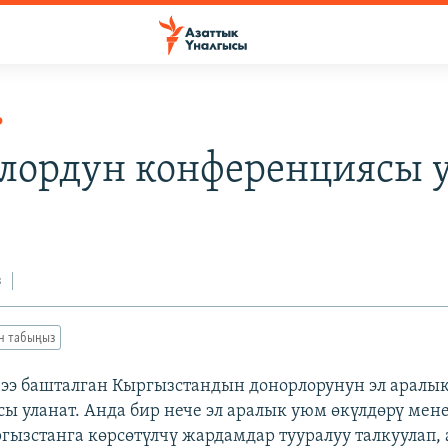
Р
лордун конференциясы 
з
ан табыңыз
ээ башталган Кыргызстандын донорлорунун эл аралы
ы уланат. Анда бир нече эл аралык уюм өкүлдөрү мен
гызстанга көрсөтүлчү жардамдар тууралуу талкуулап,