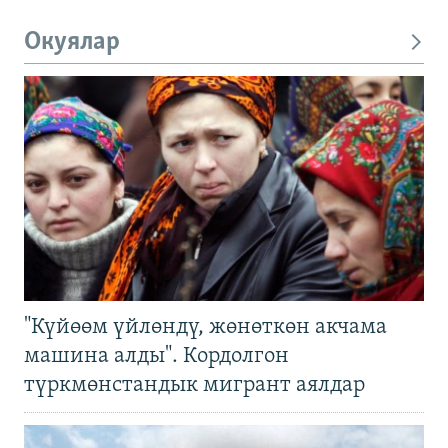
Окуялар
"Күйөөм үйлөндү, жөнөткөн акчама
машина алды". Кордолгон
түркмөнстандык мигрант аялдар