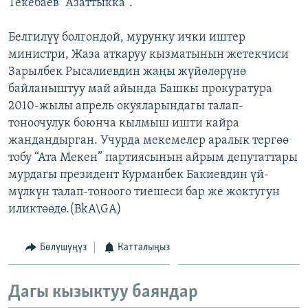
Текебаев “Азаттыкка”.
Белгилүү болгондой, мурунку ички иштер
министри, Жаза аткаруу кызматынын жетекчиси
Зарылбек Рысалиевдин жаңы жүйөлөрүнө
байланыштуу май айында Башкы прокуратура
2010-жылы апрель окуяларындагы талап-
тоноочулук боюнча кылмыш ишти кайра
жандандырган. Учурда мекемелер аралык тергөө
тобу “Ата Мекен” партиясынын айрым депутаттары
мурдагы президент Курманбек Бакиевдин үй-
мүлкүн талап-тоноого тиешеси бар же жоктугун
иликтөөдө.(BkA\GA)
Бөлүшүңүз
Катталыңыз
Дагы кызыктуу баяндар