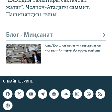
"ЕАЭБдин талаптары сакталбай
жатат". Чолпон-Атадагы саммит,
Пашиняндын сыны
Блог - Миңсанат
Ала-Тоо – онлайн таалимдин эл
аралык бешиги болууга тийиш
ОНЛАЙН ШЕРИНЕ