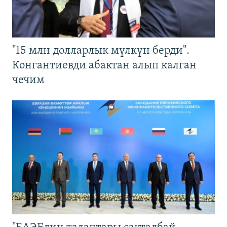
"15 млн долларлык мүлкүн берди".
Конгантиевди абактан алып калган
чечим