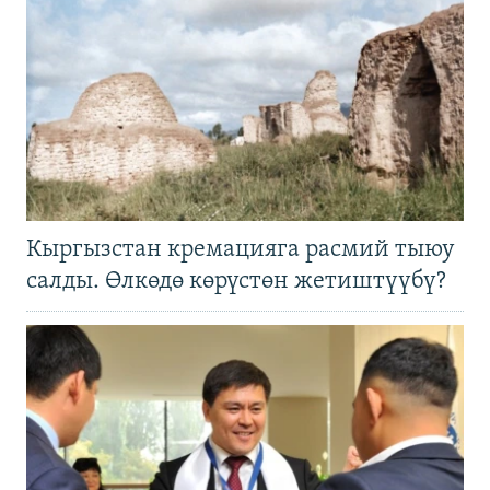
Кыргызстан кремацияга расмий тыюу
салды. Өлкөдө көрүстөн жетиштүүбү?