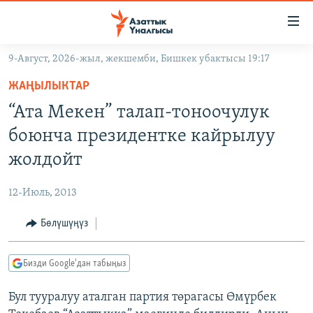
Линктер
Мазмунга
өтүңүз
9-Август, 2026-жыл, жекшемби, Бишкек убактысы 19:17
Навигацияга
ЖАҢЫЛЫКТАР
өтүңүз
ЖАҢЫЛЫКТАР
КЫРГЫЗСТАН
Издөөгө
“Ата Мекен” талап-тоноочулук
салыңыз
ДҮЙНӨ
КЫРГЫЗСТАН
боюнча президентке кайрылуу
УКРАИНА
САЯСАТ
ДҮЙНӨ
жолдойт
АТАЙЫН ИЛИКТӨӨ
ЭКОНОМИКА
БОРБОР АЗИЯ
12-Июль, 2013
ТВ ПРОГРАММАЛАР
МАДАНИЯТ
Бөлүшүңүз
ПОДКАСТ
БҮГҮН АЗАТТЫКТА
ӨЗГӨЧӨ ПИКИР
ЭКСПЕРТТЕР ТАЛДАЙТ
Бизди Google'дан табыңыз
БИЗ ЖАНА ДҮЙНӨ
Русский
Бул тууралуу аталган партия төрагасы Өмүрбек
ДАНИСТЕ