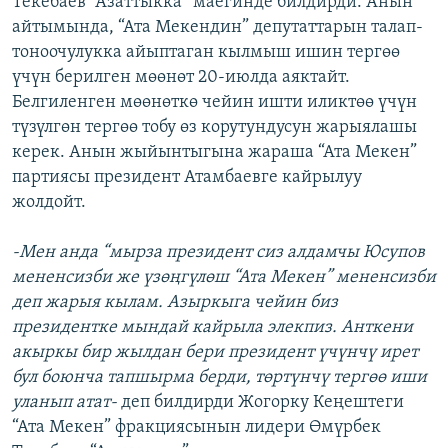
Текебаев “Азаттыкка” маегинде билдирди. Анын
ОНЛАЙН ШЕРИНЕ
ЭЖЕ-СИҢДИЛЕР
айтымында, “Ата Мекендин” депутаттарын талап-
тоноочулукка айыптаган кылмыш ишин тергөө
АЗАТТЫК+
үчүн берилген мөөнөт 20-июлда аяктайт.
ЫҢГАЙСЫЗ СУРООЛОР
Белгиленген мөөнөткө чейин ишти иликтөө үчүн
түзүлгөн тергөө тобу өз корутундусун жарыялашы
керек. Анын жыйынтыгына жараша “Ата Мекен”
ЭЕ/АРнун бардык сайттары
партиясы президент Атамбаевге кайрылуу
жолдойт.
-Мен анда “мырза президент сиз алдамчы Юсупов
мененсизби же үзөңгүлөш “Ата Мекен” мененсизби
деп жарыя кылам. Азыркыга чейин биз
президентке мындай кайрыла элекпиз. Анткени
акыркы бир жылдан бери президент үчүнчү ирет
бул боюнча тапшырма берди, төртүнчү тергөө иши
уланып атат-
деп билдирди Жогорку Кеңештеги
“Ата Мекен” фракциясынын лидери Өмүрбек