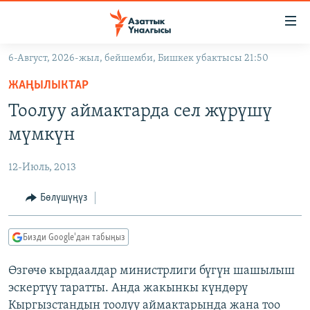
Линктер
Мазмунга
өтүңүз
6-Август, 2026-жыл, бейшемби, Бишкек убактысы 21:50
Навигацияга
ЖАҢЫЛЫКТАР
өтүңүз
ЖАҢЫЛЫКТАР
КЫРГЫЗСТАН
Издөөгө
Тоолуу аймактарда сел жүрүшү
салыңыз
ДҮЙНӨ
КЫРГЫЗСТАН
мүмкүн
УКРАИНА
САЯСАТ
ДҮЙНӨ
12-Июль, 2013
АТАЙЫН ИЛИКТӨӨ
ЭКОНОМИКА
БОРБОР АЗИЯ
ТВ ПРОГРАММАЛАР
Бөлүшүңүз
МАДАНИЯТ
ПОДКАСТ
БҮГҮН АЗАТТЫКТА
Бизди Google'дан табыңыз
ӨЗГӨЧӨ ПИКИР
ЭКСПЕРТТЕР ТАЛДАЙТ
Өзгөчө кырдаалдар министрлиги бүгүн шашылыш
БИЗ ЖАНА ДҮЙНӨ
Русский
эскертүү таратты. Анда жакынкы күндөрү
ДАНИСТЕ
Кыргызстандын тоолуу аймактарында жана тоо