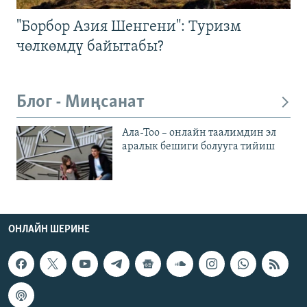
"Борбор Азия Шенгени": Туризм
чөлкөмдү байытабы?
Блог - Миңсанат
Ала-Тоо – онлайн таалимдин эл
аралык бешиги болууга тийиш
ОНЛАЙН ШЕРИНЕ