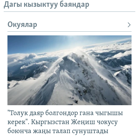
Дагы кызыктуу баяндар
Окуялар
"Толук даяр болгондор гана чыгышы
керек". Кыргызстан Жеңиш чокусу
боюнча жаңы талап сунуштады