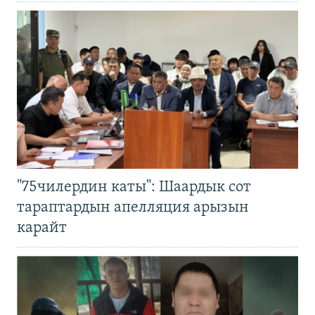
"75чилердин каты": Шаардык сот
тараптардын апелляция арызын
карайт