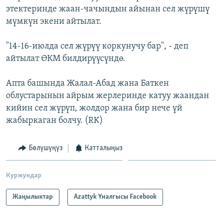
этектеринде жаан-чачындын айынан сел жүрүшү
ОНЛАЙН ШЕРИНЕ
ЭЖЕ-СИҢДИЛЕР
мүмкүн экени айтылат.
АЗАТТЫК+
ЫҢГАЙСЫЗ СУРООЛОР
"14-16-июлда сел жүрүү коркунучу бар", - деп
айтылат ӨКМ билдирүүсүндө.
ЭЕ/АРнун бардык сайттары
Апта башында Жалал-Абад жана Баткен
облустарынын айрым жерлеринде катуу жаандан
кийин сел жүрүп, жолдор жана бир нече үй
жабыркаган болчу. (RK)
Бөлүшүңүз
Катталыңыз
Куржундар
Жаңылыктар
Azattyk Үналгысы Facebook