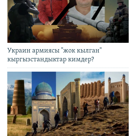
Украин армиясы "жок кылган"
кыргызстандыктар кимдер?