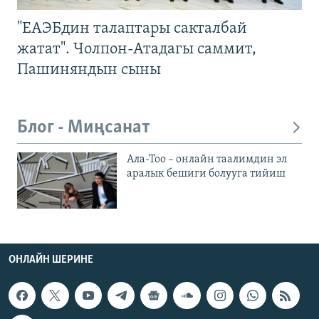
"ЕАЭБдин талаптары сакталбай
жатат". Чолпон-Атадагы саммит,
Пашиняндын сыны
Блог - Миңсанат
Ала-Тоо – онлайн таалимдин эл
аралык бешиги болууга тийиш
ОНЛАЙН ШЕРИНЕ