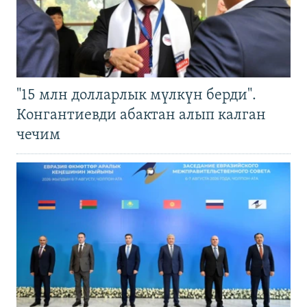
"15 млн долларлык мүлкүн берди".
Конгантиевди абактан алып калган
чечим