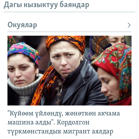
Дагы кызыктуу баяндар
Окуялар
"Күйөөм үйлөндү, жөнөткөн акчама
машина алды". Кордолгон
түркмөнстандык мигрант аялдар