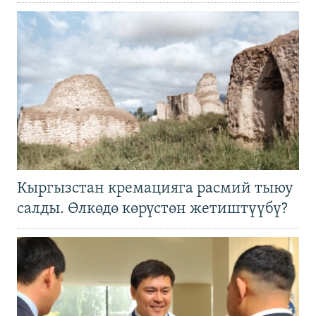
Кыргызстан кремацияга расмий тыюу
салды. Өлкөдө көрүстөн жетиштүүбү?