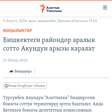
Линктер
Мазмунга
өтүңүз
9-Август, 2026-жыл, жекшемби, Бишкек убактысы 13:54
Навигацияга
ЖАҢЫЛЫКТАР
өтүңүз
ЖАҢЫЛЫКТАР
КЫРГЫЗСТАН
Издөөгө
Бишкектеги райондор аралык
салыңыз
ДҮЙНӨ
КЫРГЫЗСТАН
сотто Акундун арызы каралат
УКРАИНА
САЯСАТ
ДҮЙНӨ
15-Июль, 2013
АТАЙЫН ИЛИКТӨӨ
ЭКОНОМИКА
БОРБОР АЗИЯ
ТВ ПРОГРАММАЛАР
Бөлүшүңүз
МАДАНИЯТ
ПОДКАСТ
БҮГҮН АЗАТТЫКТА
Бизди Google'дан табыңыз
ӨЗГӨЧӨ ПИКИР
ЭКСПЕРТТЕР ТАЛДАЙТ
Турсунбек Акундун “Азаттыкка” билдиргени
БИЗ ЖАНА ДҮЙНӨ
Русский
боюнча соттук териштирүү эртең башталат. Анда
ДАНИСТЕ
Батукаев боюнча депутаттык комиссиянын