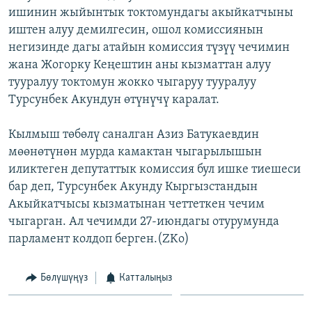
ишинин жыйынтык токтомундагы акыйкатчыны
ОНЛАЙН ШЕРИНЕ
ЭЖЕ-СИҢДИЛЕР
иштен алуу демилгесин, ошол комиссиянын
АЗАТТЫК+
негизинде дагы атайын комиссия түзүү чечимин
ЫҢГАЙСЫЗ СУРООЛОР
жана Жогорку Кеңештин аны кызматтан алуу
тууралуу токтомун жокко чыгаруу тууралуу
Турсунбек Акундун өтүнүчү каралат.
ЭЕ/АРнун бардык сайттары
Кылмыш төбөлү саналган Азиз Батукаевдин
мөөнөтүнөн мурда камактан чыгарылышын
иликтеген депутаттык комиссия бул ишке тиешеси
бар деп, Турсунбек Акунду Кыргызстандын
Акыйкатчысы кызматынан четтеткен чечим
чыгарган. Ал чечимди 27-июндагы отурумунда
парламент колдоп берген.(ZKo)
Бөлүшүңүз
Катталыңыз