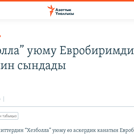
Р
олла” уюму Евробиримд
ин сындады
з
ан табыңыз
ттердин “Хезболла” уюму өз аскердик канатын Евр