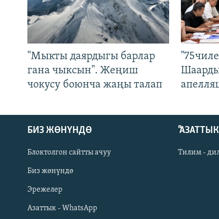
"Мыкты даярдыгы барлар
"75чиле
гана чыксын". Жеңиш
Шаарды
чокусу боюнча жаңы талап
апелля
БИЗ ЖӨНҮНДӨ
"АЗАТТЫ
Блоктолгон сайтты ачуу
Тилим - ди
Биз жөнүндө
Русский
Эрежелер
Азаттык - WhatsApp
ОНЛАЙН ШЕРИНЕ