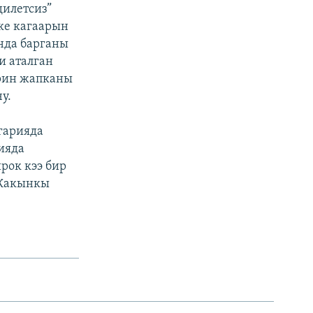
дилетсиз”
ке кагаарын
нда барганы
и аталган
ерин жапканы
у.
гарияда
ияда
рок кээ бир
 Жакынкы