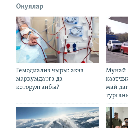
Окуялар
Гемодиализ чыры: акча
Мунай 
маркумдарга да
каатчы
которулганбы?
май да
турган