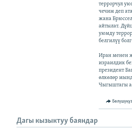
ЭЖЕ-СИҢДИЛЕР
террорчул ую
чечим деп ат
АЗАТТЫК+
жана Брюссе
ЫҢГАЙСЫЗ СУРООЛОР
айтылат. Дү
уюмду террор
белгилүү бол
Иран менен 
израилдик бе
президент Ба
өлкөлөр мын
Чыгыштагы аб
Бөлүшүңү
Дагы кызыктуу баяндар