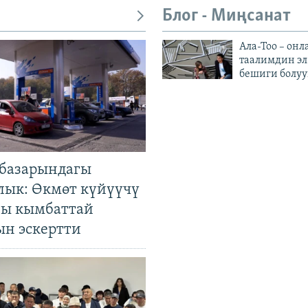
Блог - Миңсанат
Ала-Тоо – онл
таалимдин эл
бешиги болуу
базарындагы
лык: Өкмөт күйүүчү
гы кымбаттай
ын эскертти