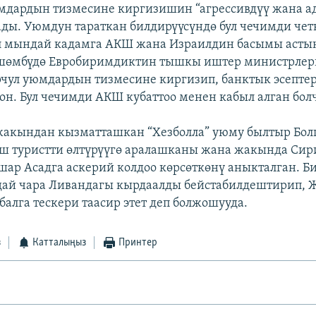
мдардын тизмесине киргизишин “агрессивдүү жана а
ады. Уюмдун тараткан билдирүүсүндө бул чечимди чет
л мындай кадамга АКШ жана Израилдин басымы асты
йшөмбүдө Евробиримдиктин тышкы иштер министрлер
чул уюмдардын тизмесине киргизип, банктык эсепт
гон. Бул чечимди АКШ кубаттоо менен кабыл алган болч
жакындан кызматташкан “Хезболла” уюму былтыр Бол
ш туристти өлтүрүүгө аралашканы жана жакында Сир
шар Асадга аскерий колдоо көрсөткөнү аныкталган. Би
дай чара Ливандагы кырдаалды бейстабилдештирип,
алга тескери таасир этет деп болжошууда.
з
Катталыңыз
Принтер