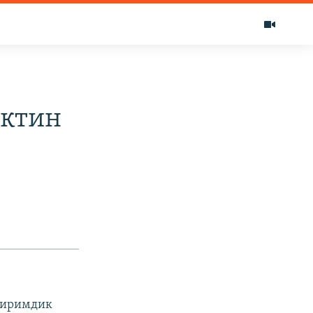
иктин
обиримдик