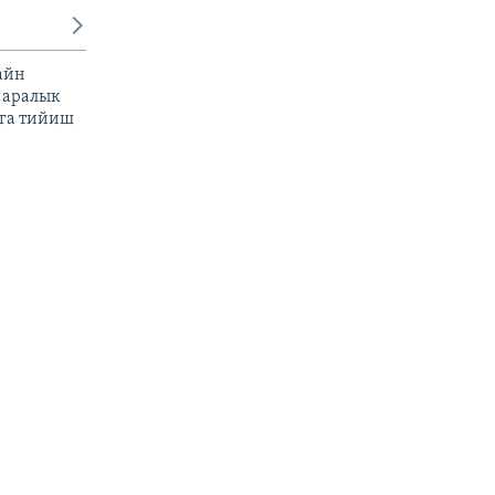
айн
 аралык
га тийиш