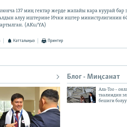
оюнча 137 миң гектар жерде жапайы кара куурай бар 
 Алдын алуу иштерине Ички иштер министрлигинин 6
артылган. (AKu/YA)
з
Катталыңыз
Принтер
Блог - Миңсанат
Ала-Тоо – онл
таалимдин эл
бешиги болуу