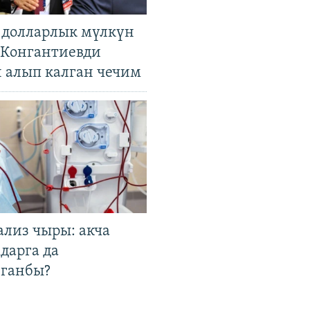
н долларлык мүлкүн
. Конгантиевди
н алып калган чечим
ализ чыры: акча
дарга да
лганбы?