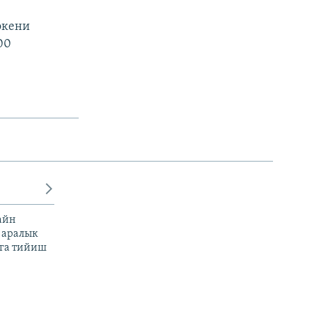
экени
00
айн
 аралык
га тийиш