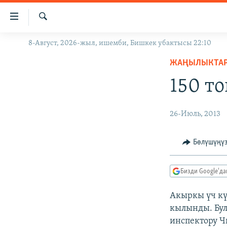
Линктер
Мазмунга
өтүңүз
Издөө
8-Август, 2026-жыл, ишемби, Бишкек убактысы 22:10
ЖАҢЫЛЫКТАР
Навигацияга
өтүңүз
ЖАҢЫЛЫКТА
КЫРГЫЗСТАН
Издөөгө
150 т
ДҮЙНӨ
КЫРГЫЗСТАН
салыңыз
УКРАИНА
САЯСАТ
ДҮЙНӨ
26-Июль, 2013
АТАЙЫН ИЛИКТӨӨ
ЭКОНОМИКА
БОРБОР АЗИЯ
ТВ ПРОГРАММАЛАР
МАДАНИЯТ
Бөлүшүңү
ПОДКАСТ
БҮГҮН АЗАТТЫКТА
Бизди Google'д
ӨЗГӨЧӨ ПИКИР
ЭКСПЕРТТЕР ТАЛДАЙТ
БИЗ ЖАНА ДҮЙНӨ
Акыркы үч кү
кылынды. Бу
ДАНИСТЕ
инспектору Ч