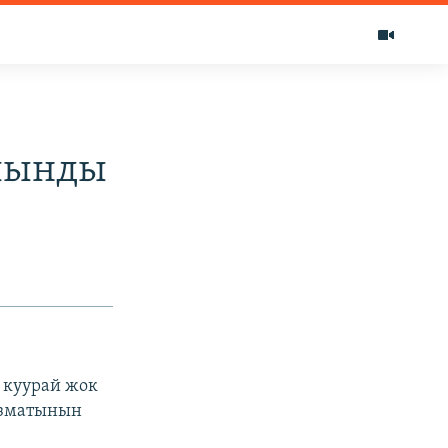
ылынды
 куурай жок
ызматынын