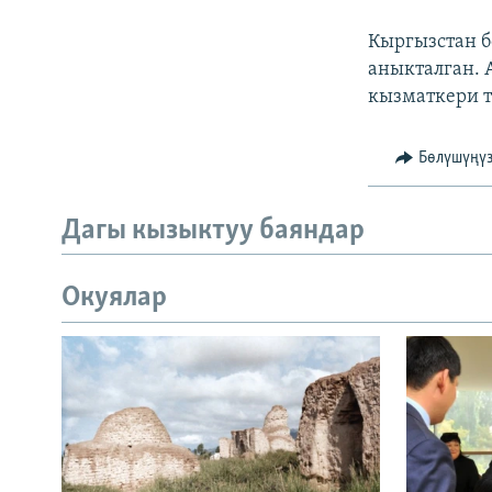
ЭЖЕ-СИҢДИЛЕР
Кыргызстан б
АЗАТТЫК+
аныкталган.
ЫҢГАЙСЫЗ СУРООЛОР
кызматкери т
Бөлүшүңү
Дагы кызыктуу баяндар
Окуялар