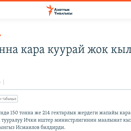
Р
онна кара куурай жок к
з
ан табыңыз
ндө 150 тонна же 214 гектарлык жердеги жапайы кара
л тууралуу Ички иштер министрлигинин маалымат к
ынгыз Исмаилов билдирди.