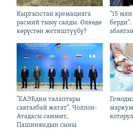
Кыргызстан кремацияга
"15 мл
расмий тыюу салды. Өлкөдө
берди"
көрүстөн жетиштүүбү?
абакта
"ЕАЭБдин талаптары
Гемоди
сакталбай жатат". Чолпон-
маркум
Атадагы саммит,
котору
Пашиняндын сыны