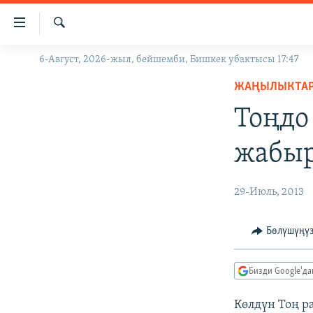
Линктер
Мазмунга
өтүңүз
Издөө
6-Август, 2026-жыл, бейшемби, Бишкек убактысы 17:47
ЖАҢЫЛЫКТАР
Навигацияга
өтүңүз
ЖАҢЫЛЫКТА
КЫРГЫЗСТАН
Издөөгө
Тоңдо
ДҮЙНӨ
КЫРГЫЗСТАН
салыңыз
УКРАИНА
САЯСАТ
ДҮЙНӨ
жабы
АТАЙЫН ИЛИКТӨӨ
ЭКОНОМИКА
БОРБОР АЗИЯ
ТВ ПРОГРАММАЛАР
МАДАНИЯТ
29-Июль, 2013
ПОДКАСТ
БҮГҮН АЗАТТЫКТА
Бөлүшүңү
ӨЗГӨЧӨ ПИКИР
ЭКСПЕРТТЕР ТАЛДАЙТ
БИЗ ЖАНА ДҮЙНӨ
Бизди Google'д
ДАНИСТЕ
Көлдүн Тоң р