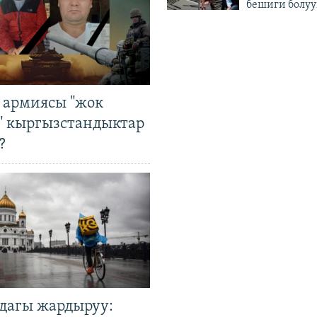
бешиги болуу
 армиясы "жок
" кыргызстандыктар
?
дагы жардыруу: