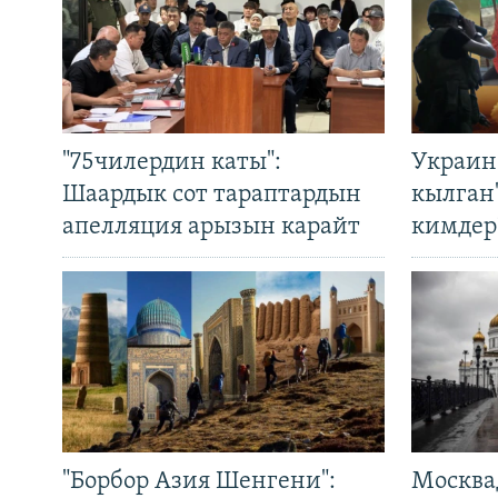
"75чилердин каты":
Украин
Шаардык сот тараптардын
кылган
апелляция арызын карайт
кимдер
"Борбор Азия Шенгени":
Москва