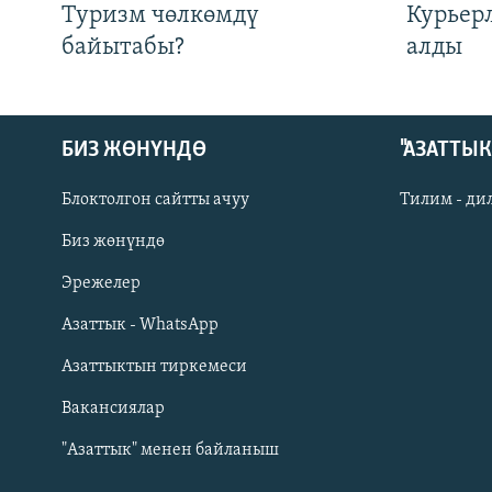
Туризм чөлкөмдү
Курьер
байытабы?
алды
БИЗ ЖӨНҮНДӨ
"АЗАТТЫ
Блоктолгон сайтты ачуу
Тилим - ди
Биз жөнүндө
Русский
Эрежелер
Азаттык - WhatsApp
ОНЛАЙН ШЕРИНЕ
Азаттыктын тиркемеси
Вакансиялар
"Азаттык" менен байланыш
ЭЕ/АРнун бардык сайттары