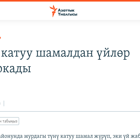
Р
 катуу шамалдан үйлөр
ркады
з
ан табыңыз
айонунда мурдагы түнү катуу шамал жүрүп, эки үй жа