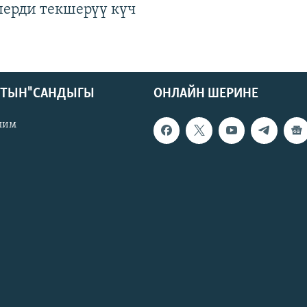
лерди текшерүү күч
КТЫН" САНДЫГЫ
ОНЛАЙН ШЕРИНЕ
лим