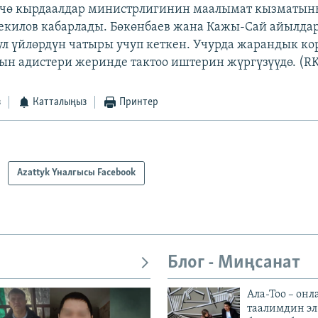
гөчө кырдаалдар министрлигинин маалымат кызматы
екилов кабарлады. Бөкөнбаев жана Кажы-Сай айылда
л үйлөрдүн чатыры учуп кеткен. Учурда жарандык ко
н адистери жеринде тактоо иштерин жүргүзүүдө. (R
з
Катталыңыз
Принтер
Azattyk Үналгысы Facebook
Блог - Миңсанат
Ала-Тоо – онл
таалимдин эл