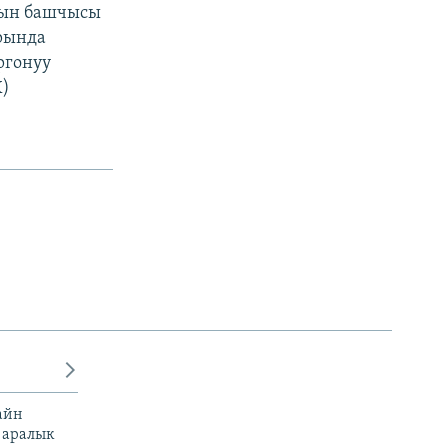
нын башчысы
рында
ргонуу
K)
айн
 аралык