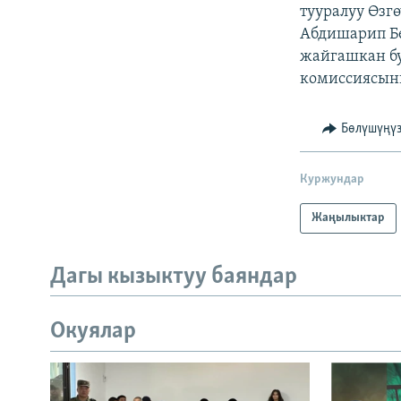
ЭЖЕ-СИҢДИЛЕР
тууралуу Өз
Абдишарип Б
АЗАТТЫК+
жайгашкан бу
ЫҢГАЙСЫЗ СУРООЛОР
комиссиясыны
Бөлүшүңү
Куржундар
Жаңылыктар
Дагы кызыктуу баяндар
Окуялар