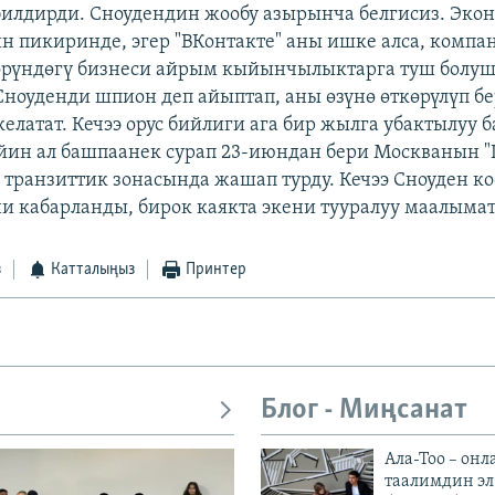
билдирди. Сноудендин жообу азырынча белгисиз. Эк
н пикиринде, эгер "ВКонтакте" аны ишке алса, комп
өрүндөгү бизнеси айрым кыйынчылыктарга туш болуш
ноуденди шпион деп айыптап, аны өзүнө өткөрүлүп 
келатат. Кечээ орус бийлиги ага бир жылга убактылуу
ейин ал башпаанек сурап 23-июндан бери Москванын 
 транзиттик зонасында жашап турду. Кечээ Сноуден ко
и кабарланды, бирок каякта экени тууралуу маалымат
з
Катталыңыз
Принтер
Блог - Миңсанат
Ала-Тоо – онл
таалимдин эл