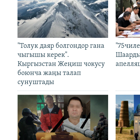
"Толук даяр болгондор гана
"75чиле
чыгышы керек".
Шаарды
Кыргызстан Жеңиш чокусу
апелля
боюнча жаңы талап
сунуштады