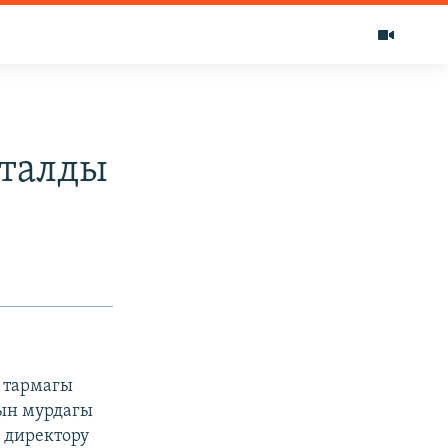
шталды
к тармагы
ын мурдагы
 директору