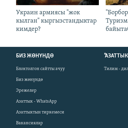
Украин армиясы "жок
"Борбо
кылган" кыргызстандыктар
Туризм
кимдер?
байыта
БИЗ ЖӨНҮНДӨ
"АЗАТТЫ
Блоктолгон сайтты ачуу
Тилим - ди
Биз жөнүндө
Русский
Эрежелер
Азаттык - WhatsApp
ОНЛАЙН ШЕРИНЕ
Азаттыктын тиркемеси
Вакансиялар