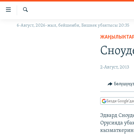
Линктер
Мазмунга
өтүңүз
Издөө
6-Август, 2026-жыл, бейшемби, Бишкек убактысы 20:35
ЖАҢЫЛЫКТАР
Навигацияга
өтүңүз
ЖАҢЫЛЫКТА
КЫРГЫЗСТАН
Издөөгө
Сноуд
ДҮЙНӨ
КЫРГЫЗСТАН
салыңыз
УКРАИНА
САЯСАТ
ДҮЙНӨ
2-Август, 2013
АТАЙЫН ИЛИКТӨӨ
ЭКОНОМИКА
БОРБОР АЗИЯ
ТВ ПРОГРАММАЛАР
МАДАНИЯТ
Бөлүшүңү
ПОДКАСТ
БҮГҮН АЗАТТЫКТА
Бизди Google'д
ӨЗГӨЧӨ ПИКИР
ЭКСПЕРТТЕР ТАЛДАЙТ
БИЗ ЖАНА ДҮЙНӨ
Эдвард Сноуд
Орусияда уба
ДАНИСТЕ
кызматкерин 