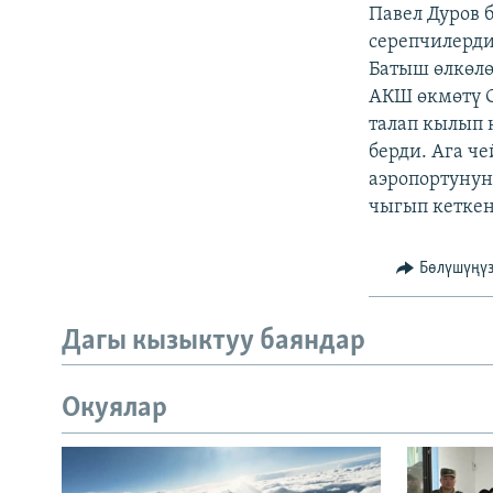
ЭЖЕ-СИҢДИЛЕР
Павел Дуров 
серепчилерди
АЗАТТЫК+
Батыш өлкөл
ЫҢГАЙСЫЗ СУРООЛОР
АКШ өкмөтү С
талап кылып 
берди. Ага ч
аэропортунун
чыгып кеткен
Бөлүшүңү
Дагы кызыктуу баяндар
Окуялар