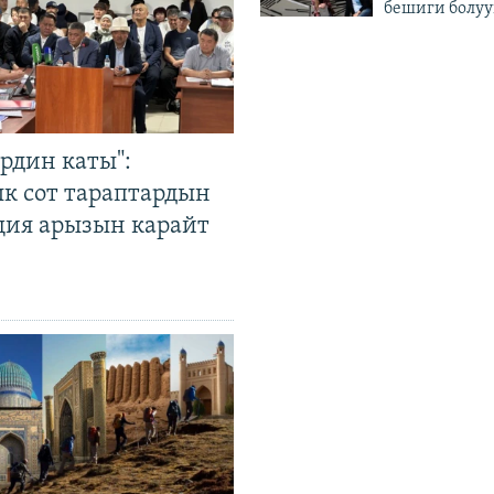
бешиги болуу
рдин каты":
к сот тараптардын
ция арызын карайт