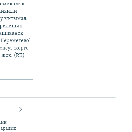
ономикалык
аниянын
у ыктымал.
берилишин
 башпаанек
"Шереметево"
опсуз жерге
 жок. (RK)
айн
 аралык