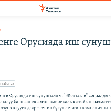
Р
енге Орусияда иш суну
з
ан табыңыз
енге Орусияда иш сунушталды. "ВКонтакте" социалды
ктылуу башпаанек алган америкалык атайын кызматт
өзүнө алууга даяр экенин бүгүн аталган компаниянын