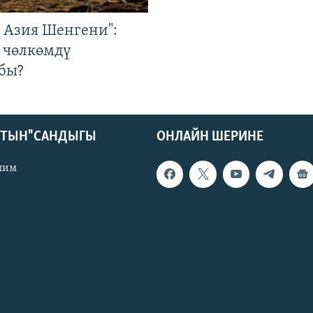
р Азия Шенгени":
 чөлкөмдү
бы?
КТЫН" САНДЫГЫ
ОНЛАЙН ШЕРИНЕ
лим