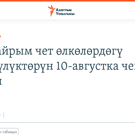
Р
йрым чет өлкөлөрдөгү
үлүктөрүн 10-августка ч
ы
з
ан табыңыз