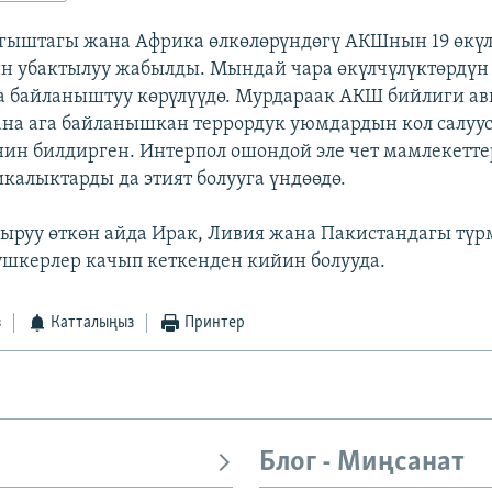
ыштагы жана Африка өлкөлөрүндөгү АКШнын 19 өкүлч
ин убактылуу жабылды. Мындай чара өкүлчүлүктөрдүн
а байланыштуу көрүлүүдө. Мурдараак АКШ бийлиги ав
ана ага байланышкан террордук уюмдардын кол салуус
нин билдирген. Интерпол ошондой эле чет мамлекетте
калыктарды да этият болууга үндөөдө.
ыруу өткөн айда Ирак, Ливия жана Пакистандагы түр
ушкерлер качып кеткенден кийин болууда.
з
Катталыңыз
Принтер
Блог - Миңсанат