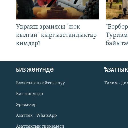
Украин армиясы "жок
"Борбо
кылган" кыргызстандыктар
Туризм
кимдер?
байыта
БИЗ ЖӨНҮНДӨ
"АЗАТТЫ
Блоктолгон сайтты ачуу
Тилим - ди
Биз жөнүндө
Русский
Эрежелер
Азаттык - WhatsApp
ОНЛАЙН ШЕРИНЕ
Азаттыктын тиркемеси