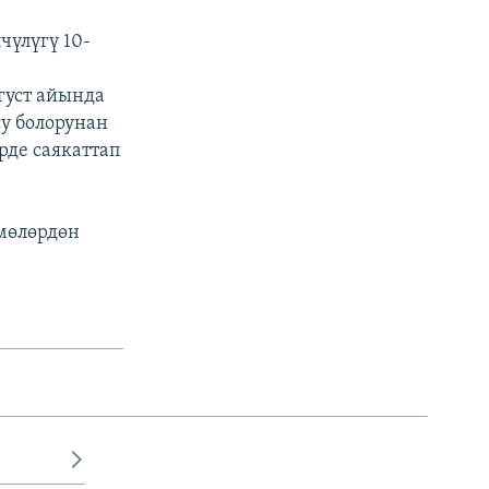
үлүгү 10-
густ айында
у болорунан
рде саякаттап
мөлөрдөн