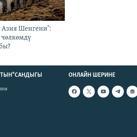
р Азия Шенгени":
 чөлкөмдү
бы?
КТЫН" САНДЫГЫ
ОНЛАЙН ШЕРИНЕ
лим