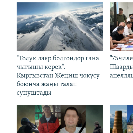
"Толук даяр болгондор гана
"75чиле
чыгышы керек".
Шаарды
Кыргызстан Жеңиш чокусу
апелля
боюнча жаңы талап
сунуштады