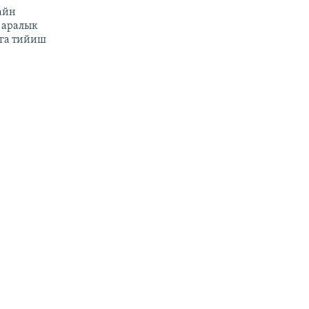
айн
 аралык
га тийиш