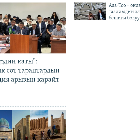
Ала-Тоо – онл
таалимдин эл
бешиги болуу
рдин каты":
к сот тараптардын
ция арызын карайт