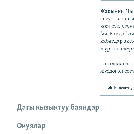
ЭЖЕ-СИҢДИЛЕР
Жакынкы Чыг
АЗАТТЫК+
августка чей
ЫҢГАЙСЫЗ СУРООЛОР
коопсуздугун
“ал-Каида” ж
кабардар эке
жүргөн амери
Сактыкка чак
жүздөгөн сог
Бөлүшүңү
Дагы кызыктуу баяндар
Окуялар