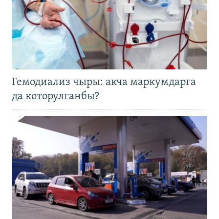
Гемодиализ чыры: акча маркумдарга
да которулганбы?