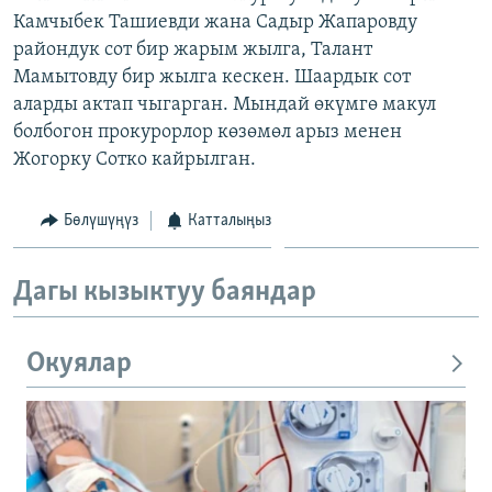
Камчыбек Ташиевди жана Садыр Жапаровду
райондук сот бир жарым жылга, Талант
Мамытовду бир жылга кескен. Шаардык сот
аларды актап чыгарган. Мындай өкүмгө макул
болбогон прокурорлор көзөмөл арыз менен
Жогорку Сотко кайрылган.
Бөлүшүңүз
Катталыңыз
Дагы кызыктуу баяндар
Окуялар