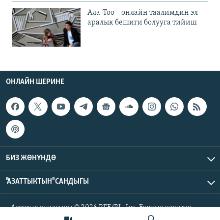
Ала-Тоо – онлайн таалимдин эл
аралык бешиги болууга тийиш
ОНЛАЙН ШЕРИНЕ
БИЗ ЖӨНҮНДӨ
"АЗАТТЫКТЫН" САНДЫГЫ
Азаттык үналгысы © 2026 RFE/RL, Inc. Бардык укуктар
корголгон.