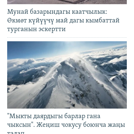
Мунай базарындагы каатчылык:
Өкмөт күйүүчү май дагы кымбаттай
турганын эскертти
"Мыкты даярдыгы барлар гана
чыксын". Жеңиш чокусу боюнча жаңы
талап