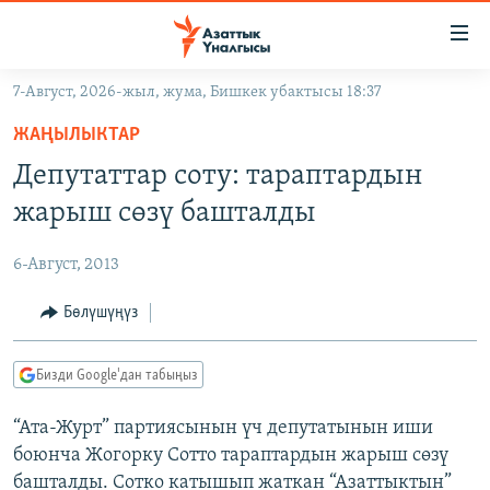
Линктер
Мазмунга
өтүңүз
7-Август, 2026-жыл, жума, Бишкек убактысы 18:37
Навигацияга
ЖАҢЫЛЫКТАР
өтүңүз
ЖАҢЫЛЫКТАР
КЫРГЫЗСТАН
Издөөгө
Депутаттар соту: тараптардын
салыңыз
ДҮЙНӨ
КЫРГЫЗСТАН
жарыш сөзү башталды
УКРАИНА
САЯСАТ
ДҮЙНӨ
6-Август, 2013
АТАЙЫН ИЛИКТӨӨ
ЭКОНОМИКА
БОРБОР АЗИЯ
ТВ ПРОГРАММАЛАР
Бөлүшүңүз
МАДАНИЯТ
ПОДКАСТ
БҮГҮН АЗАТТЫКТА
Бизди Google'дан табыңыз
ӨЗГӨЧӨ ПИКИР
ЭКСПЕРТТЕР ТАЛДАЙТ
“Ата-Журт” партиясынын үч депутатынын иши
БИЗ ЖАНА ДҮЙНӨ
Русский
боюнча Жогорку Сотто тараптардын жарыш сөзү
ДАНИСТЕ
башталды. Сотко катышып жаткан “Азаттыктын”