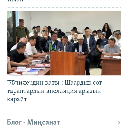
"75чилердин каты": Шаардык сот
тараптардын апелляция арызын
карайт
Блог - Миңсанат