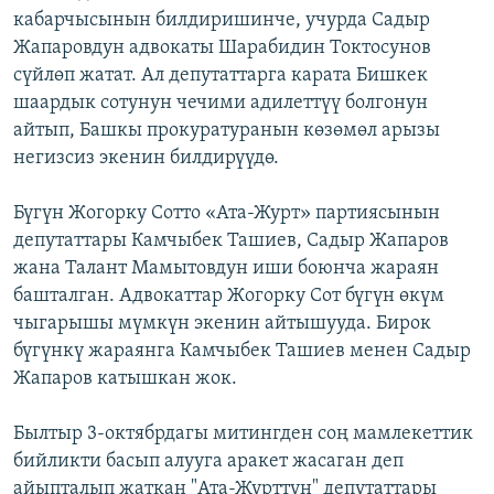
кабарчысынын билдиришинче, учурда Садыр
ОНЛАЙН ШЕРИНЕ
ЭЖЕ-СИҢДИЛЕР
Жапаровдун адвокаты Шарабидин Токтосунов
АЗАТТЫК+
сүйлөп жатат. Ал депутаттарга карата Бишкек
ЫҢГАЙСЫЗ СУРООЛОР
шаардык сотунун чечими адилеттүү болгонун
айтып, Башкы прокуратуранын көзөмөл арызы
негизсиз экенин билдирүүдө.
ЭЕ/АРнун бардык сайттары
Бүгүн Жогорку Сотто «Ата-Журт» партиясынын
депутаттары Камчыбек Ташиев, Садыр Жапаров
жана Талант Мамытовдун иши боюнча жараян
башталган. Адвокаттар Жогорку Сот бүгүн өкүм
чыгарышы мүмкүн экенин айтышууда. Бирок
бүгүнкү жараянга Камчыбек Ташиев менен Садыр
Жапаров катышкан жок.
Былтыр 3-октябрдагы митингден соң мамлекеттик
бийликти басып алууга аракет жасаган деп
айыпталып жаткан "Ата-Журттун" депутаттары