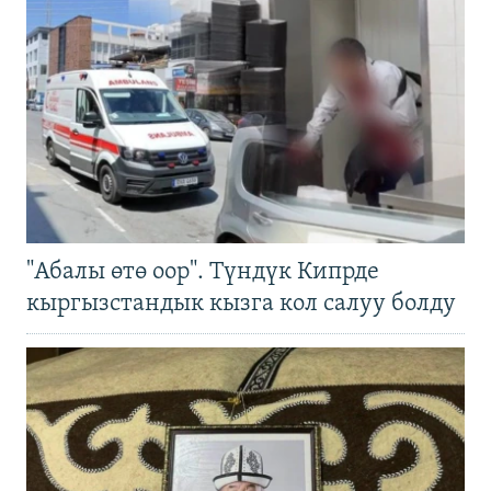
"Абалы өтө оор". Түндүк Кипрде
кыргызстандык кызга кол салуу болду