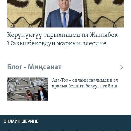
Көрүнүктүү тарыхнаамачы Жаныбек
Жакыпбековдун жаркын элесине
Блог - Миңсанат
Ала-Тоо – онлайн таалимдин эл
аралык бешиги болууга тийиш
ОНЛАЙН ШЕРИНЕ