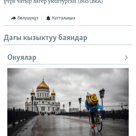
үчүн чатыр лагер уюштурган.(BuS\BkA)
Бөлүшүңүз
Катталыңыз
Дагы кызыктуу баяндар
Окуялар