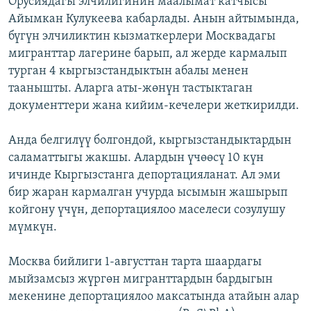
Орусиядагы элчилигинин маалымат катчысы
ОНЛАЙН ШЕРИНЕ
ЭЖЕ-СИҢДИЛЕР
Айымкан Кулукеева кабарлады. Анын айтымында,
бүгүн элчиликтин кызматкерлери Москвадагы
АЗАТТЫК+
мигранттар лагерине барып, ал жерде кармалып
ЫҢГАЙСЫЗ СУРООЛОР
турган 4 кыргызстандыктын абалы менен
таанышты. Аларга аты-жөнүн тастыктаган
документтери жана кийим-кечелери жеткирилди.
ЭЕ/АРнун бардык сайттары
Анда белгилүү болгондой, кыргызстандыктардын
саламаттыгы жакшы. Алардын үчөөсү 10 күн
ичинде Кыргызстанга депортацияланат. Ал эми
бир жаран кармалган учурда ысымын жашырып
койгону үчүн, депортациялоо маселеси созулушу
мүмкүн.
Москва бийлиги 1-августтан тарта шаардагы
мыйзамсыз жүргөн мигранттардын бардыгын
мекенине депортациялоо максатында атайын алар