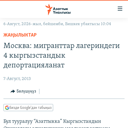
Линктер
Мазмунга
өтүңүз
6-Август, 2026-жыл, бейшемби, Бишкек убактысы 10:04
Навигацияга
ЖАҢЫЛЫКТАР
өтүңүз
ЖАҢЫЛЫКТАР
КЫРГЫЗСТАН
Издөөгө
Москва: мигранттар лагериндеги
салыңыз
ДҮЙНӨ
КЫРГЫЗСТАН
4 кыргызстандык
УКРАИНА
САЯСАТ
ДҮЙНӨ
депортацияланат
АТАЙЫН ИЛИКТӨӨ
ЭКОНОМИКА
БОРБОР АЗИЯ
7-Август, 2013
ТВ ПРОГРАММАЛАР
МАДАНИЯТ
Бөлүшүңүз
ПОДКАСТ
БҮГҮН АЗАТТЫКТА
ӨЗГӨЧӨ ПИКИР
ЭКСПЕРТТЕР ТАЛДАЙТ
Бизди Google'дан табыңыз
БИЗ ЖАНА ДҮЙНӨ
Русский
Бул тууралуу “Азаттыкка” Кыргызстандын
ДАНИСТЕ