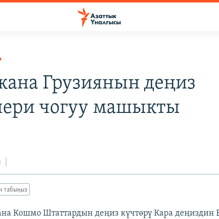
Р
ана Грузиянын деңиз
лери чогуу машыкты
з
ан табыңыз
на Кошмо Штаттардын деңиз күчтөрү Кара деңиздин 