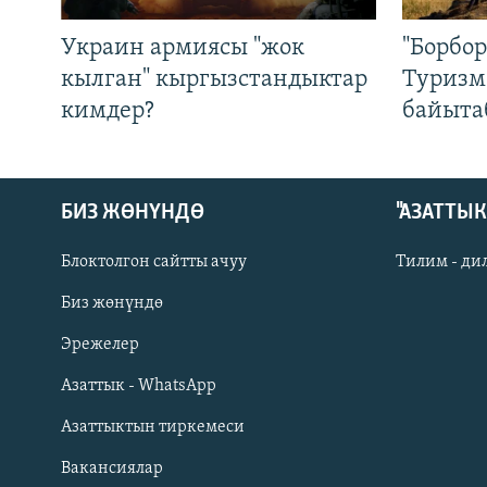
Украин армиясы "жок
"Борбо
кылган" кыргызстандыктар
Туризм
кимдер?
байыта
БИЗ ЖӨНҮНДӨ
"АЗАТТЫ
Блоктолгон сайтты ачуу
Тилим - ди
Биз жөнүндө
Русский
Эрежелер
Азаттык - WhatsApp
ОНЛАЙН ШЕРИНЕ
Азаттыктын тиркемеси
Вакансиялар