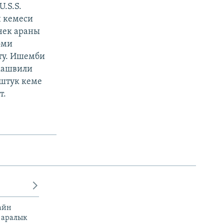
.S.S.
н кемеси
чек араны
эми
ту. Ишемби
акашвили
штук кеме
т.
айн
 аралык