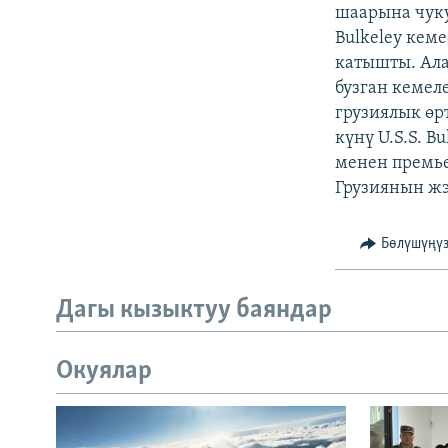
ЭЖЕ-СИҢДИЛЕР
шаарына чуку
Bulkeley кем
АЗАТТЫК+
катышты. Ала
ЫҢГАЙСЫЗ СУРООЛОР
бузган кемел
грузиялык өр
күнү U.S.S. 
менен премь
Грузиянын жэ
Бөлүшүңү
Дагы кызыктуу баяндар
Окуялар