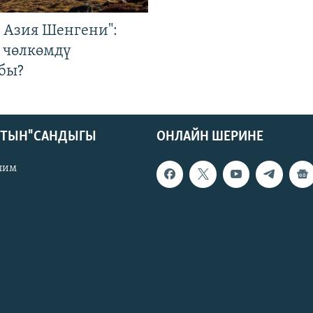
р Азия Шенгени":
 чөлкөмдү
бы?
КТЫН" САНДЫГЫ
ОНЛАЙН ШЕРИНЕ
лим