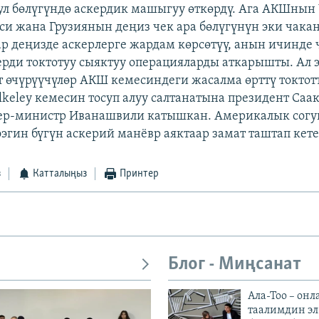
л бөлүгүндө аскердик машыгуу өткөрдү. Ага АКШнын U
еси жана Грузиянын деңиз чек ара бөлүгүнүн эки чака
р деңизде аскерлерге жардам көрсөтүү, анын ичинде 
ерди токтотуу сыяктуу операцияларды аткарышты. Ал 
т өчүрүүчүлөр АКШ кемесиндеги жасалма өрттү токтот
Bulkeley кемесин тосуп алуу салтанатына президент Са
ер-министр Иванашвили катышкан. Америкалык согу
эгин бүгүн аскерий манёвр аяктаар замат таштап кете
з
Катталыңыз
Принтер
Блог - Миңсанат
Ала-Тоо – онл
таалимдин эл