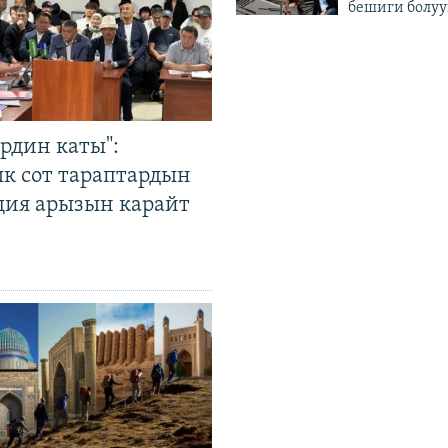
бешиги болуу
рдин каты":
к сот тараптардын
ция арызын карайт