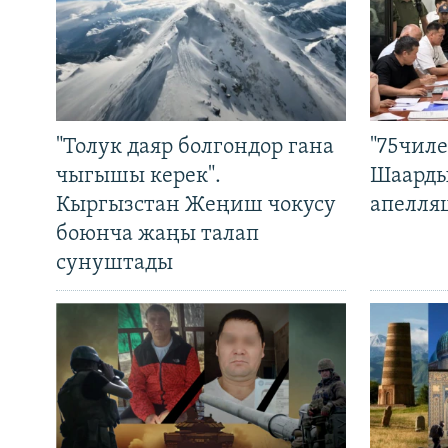
"Толук даяр болгондор гана
"75чиле
чыгышы керек".
Шаарды
Кыргызстан Жеңиш чокусу
апелля
боюнча жаңы талап
сунуштады