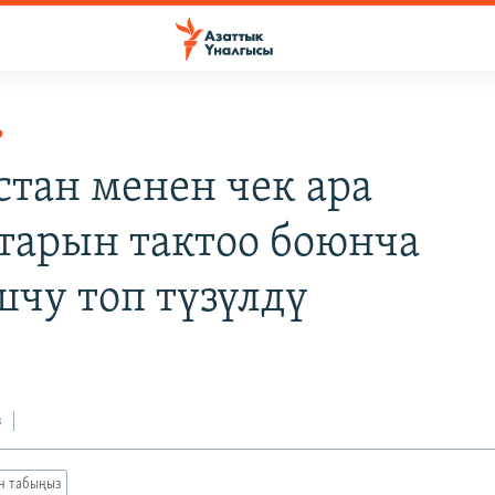
Р
стан менен чек ара
тарын тактоо боюнча
чу топ түзүлдү
з
ан табыңыз