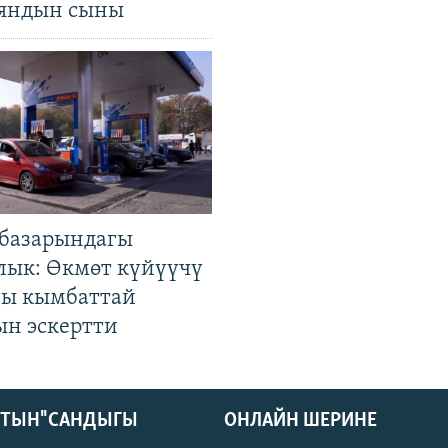
яндын сыны
базарындагы
лык: Өкмөт күйүүчү
гы кымбаттай
ын эскертти
КТЫН" САНДЫГЫ
ОНЛАЙН ШЕРИНЕ