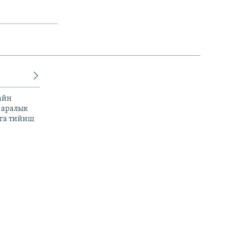
айн
 аралык
га тийиш