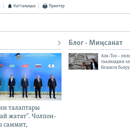
з
Катталыңыз
Принтер
Блог - Миңсанат
Ала-Тоо – онл
таалимдин эл
бешиги болуу
ин талаптары
ай жатат". Чолпон-
ы саммит,