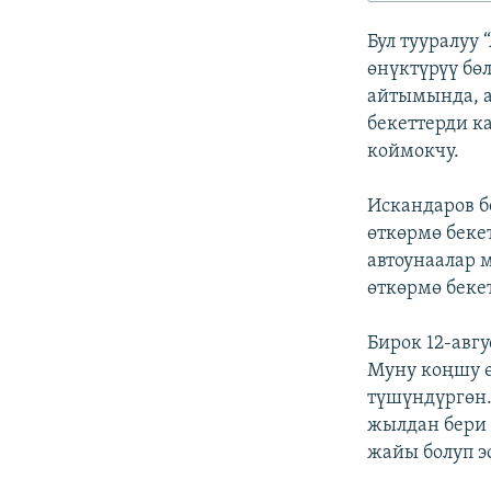
ЭЖЕ-СИҢДИЛЕР
Бул тууралуу
АЗАТТЫК+
өнүктүрүү бө
ЫҢГАЙСЫЗ СУРООЛОР
айтымында, а
бекеттерди к
коймокчу.
Искандаров б
өткөрмө беке
автоунаалар 
өткөрмө беке
Бирок 12-авгу
Муну коңшу ө
түшүндүргөн.
жылдан бери 
жайы болуп э