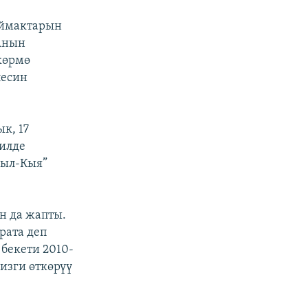
 аймактарын
Анын
көрмө
лесин
к, 17
гилде
зыл-Кыя”
ин да жапты.
рата деп
 бекети 2010-
изги өткөрүү