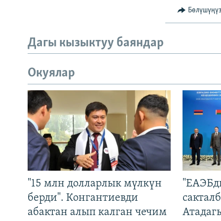
Бөлүшүңү
Дагы кызыктуу баяндар
Окуялар
"15 млн долларлык мүлкүн
"ЕАЭБд
берди". Конгантиевди
сакталб
абактан алып калган чечим
Атадаг