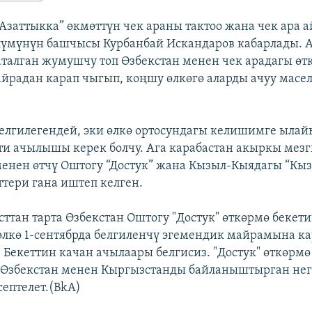
 “Азаттыкка” өкмөттүн чек араны тактоо жана чек ара
лүмүнүн башчысы Курбанбай Искандаров кабарлады. 
талган жумушчу топ Өзбекстан менен чек арадагы өт
айрадан карап чыгып, коңшу өлкөгө аларды ачуу масе
елгилегендей, эки өлкө ортосундагы келишимге ылайы
ти ачылышы керек болчу. Ага карабастан акыркы мез
менен өтчү Оштогу “Достук” жана Кызыл-Кыядагы “Кы
ттери гана иштеп келген.
сттан тарта Өзбекстан Оштогу "Достук" өткөрмө бекет
лкө 1-сентябрда белгиленчү эгемендик майрамына ка
 Бекеттин качан ачылаары белгисиз. "Достук" өткөрмө
Өзбекстан менен Кыргызстанды байланыштырган нег
септелет.(BkA)