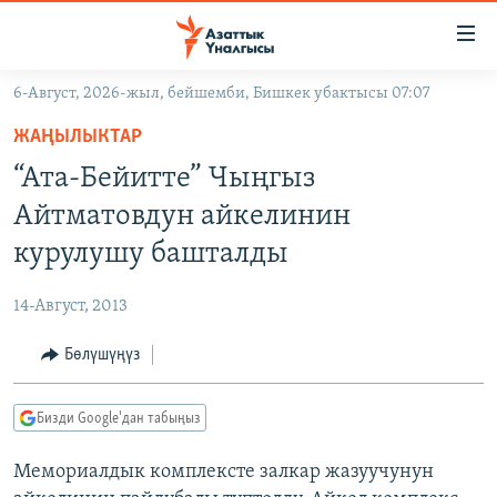
Линктер
Мазмунга
өтүңүз
6-Август, 2026-жыл, бейшемби, Бишкек убактысы 07:07
Навигацияга
ЖАҢЫЛЫКТАР
өтүңүз
ЖАҢЫЛЫКТАР
КЫРГЫЗСТАН
Издөөгө
“Ата-Бейитте” Чыңгыз
салыңыз
ДҮЙНӨ
КЫРГЫЗСТАН
Айтматовдун айкелинин
УКРАИНА
САЯСАТ
ДҮЙНӨ
курулушу башталды
АТАЙЫН ИЛИКТӨӨ
ЭКОНОМИКА
БОРБОР АЗИЯ
14-Август, 2013
ТВ ПРОГРАММАЛАР
МАДАНИЯТ
Бөлүшүңүз
ПОДКАСТ
БҮГҮН АЗАТТЫКТА
ӨЗГӨЧӨ ПИКИР
ЭКСПЕРТТЕР ТАЛДАЙТ
Бизди Google'дан табыңыз
БИЗ ЖАНА ДҮЙНӨ
Русский
Мемориалдык комплексте залкар жазуучунун
ДАНИСТЕ