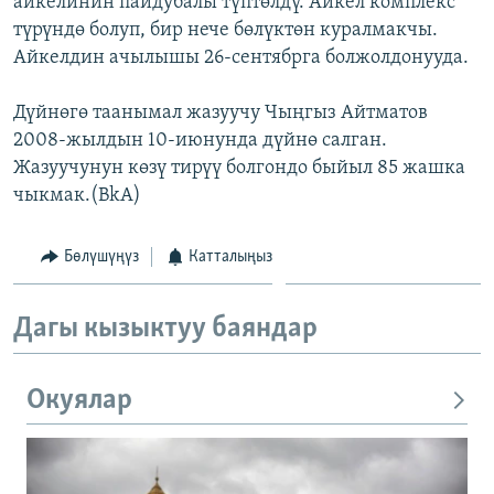
айкелинин пайдубалы түптөлдү. Айкел комплекс
ОНЛАЙН ШЕРИНЕ
ЭЖЕ-СИҢДИЛЕР
түрүндө болуп, бир нече бөлүктөн куралмакчы.
Айкелдин ачылышы 26-сентябрга болжолдонууда.
АЗАТТЫК+
ЫҢГАЙСЫЗ СУРООЛОР
Дүйнөгө таанымал жазуучу Чыңгыз Айтматов
2008-жылдын 10-июнунда дүйнө салган.
Жазуучунун көзү тирүү болгондо быйыл 85 жашка
ЭЕ/АРнун бардык сайттары
чыкмак.(BkA)
Бөлүшүңүз
Катталыңыз
Дагы кызыктуу баяндар
Окуялар