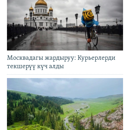
Москвадагы жардыруу: Курьерлерди
текшерүү күч алды