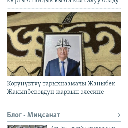
кыргызстандык кызга кол салуу болду
Көрүнүктүү тарыхнаамачы Жаныбек
Жакыпбековдун жаркын элесине
Блог - Миңсанат
Ала-Тоо – онлайн таалимдин эл