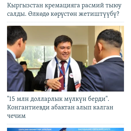
Кыргызстан кремацияга расмий тыюу
салды. Өлкөдө көрүстөн жетиштүүбү?
"15 млн долларлык мүлкүн берди".
Конгантиевди абактан алып калган
чечим