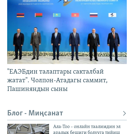
"ЕАЭБдин талаптары сакталбай
жатат". Чолпон-Атадагы саммит,
Пашиняндын сыны
Блог - Миңсанат
Ала-Тоо – онлайн таалимдин эл
аралык бешиги болууга тийиш