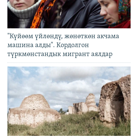
"Күйөөм үйлөндү, жөнөткөн акчама
машина алды". Кордолгон
түркмөнстандык мигрант аялдар