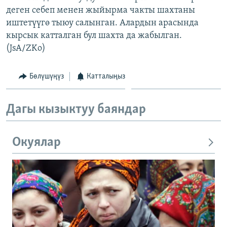
деген себеп менен жыйырма чакты шахтаны
иштетүүгө тыюу салынган. Алардын арасында
кырсык катталган бул шахта да жабылган.
(JsA/ZKo)
Бөлүшүңүз
Катталыңыз
Дагы кызыктуу баяндар
Окуялар