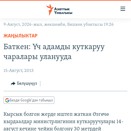
Линктер
Мазмунга
өтүңүз
9-Август, 2026-жыл, жекшемби, Бишкек убактысы 19:26
Навигацияга
ЖАҢЫЛЫКТАР
өтүңүз
ЖАҢЫЛЫКТАР
КЫРГЫЗСТАН
Издөөгө
Баткен: Үч адамды куткаруу
салыңыз
ДҮЙНӨ
КЫРГЫЗСТАН
чаралары уланууда
УКРАИНА
САЯСАТ
ДҮЙНӨ
15-Август, 2013
АТАЙЫН ИЛИКТӨӨ
ЭКОНОМИКА
БОРБОР АЗИЯ
ТВ ПРОГРАММАЛАР
Бөлүшүңүз
МАДАНИЯТ
ПОДКАСТ
БҮГҮН АЗАТТЫКТА
Бизди Google'дан табыңыз
ӨЗГӨЧӨ ПИКИР
ЭКСПЕРТТЕР ТАЛДАЙТ
Кырсык болгон жерде иштеп жаткан Өзгөчө
БИЗ ЖАНА ДҮЙНӨ
Русский
кырдаалдар министрлигинин куткаруучулары 14-
ДАНИСТЕ
август кечине чейин болгону 30 метрдей