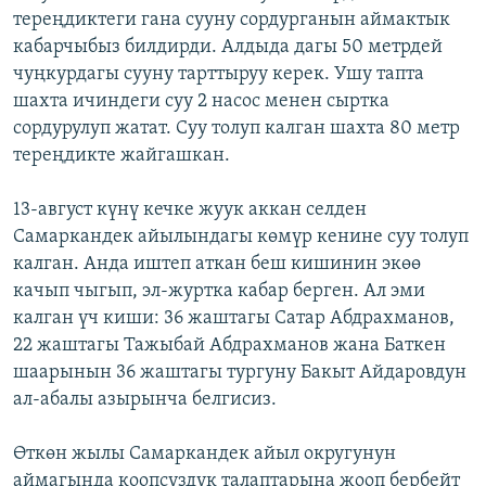
тереңдиктеги гана сууну сордурганын аймактык
ОНЛАЙН ШЕРИНЕ
ЭЖЕ-СИҢДИЛЕР
кабарчыбыз билдирди. Алдыда дагы 50 метрдей
АЗАТТЫК+
чуңкурдагы сууну тарттыруу керек. Ушу тапта
ЫҢГАЙСЫЗ СУРООЛОР
шахта ичиндеги суу 2 насос менен сыртка
сордурулуп жатат. Суу толуп калган шахта 80 метр
тереңдикте жайгашкан.
ЭЕ/АРнун бардык сайттары
13-август күнү кечке жуук аккан селден
Самаркандек айылындагы көмүр кенине суу толуп
калган. Анда иштеп аткан беш кишинин экөө
качып чыгып, эл-журтка кабар берген. Ал эми
калган үч киши: 36 жаштагы Сатар Абдрахманов,
22 жаштагы Тажыбай Абдрахманов жана Баткен
шаарынын 36 жаштагы тургуну Бакыт Айдаровдун
ал-абалы азырынча белгисиз.
Өткөн жылы Самаркандек айыл округунун
аймагында коопсуздук талаптарына жооп бербейт