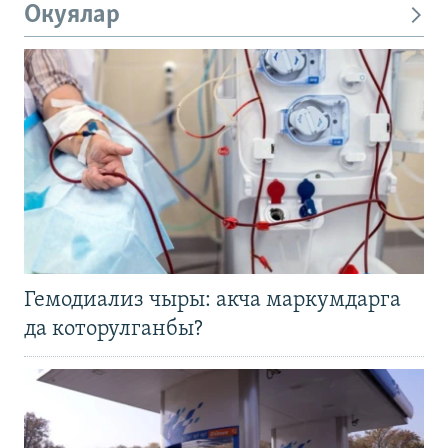
Окуялар
Гемодиализ чыры: акча маркумдарга
да которулганбы?