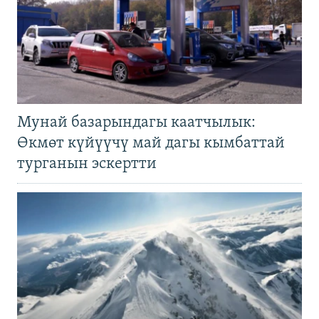
Мунай базарындагы каатчылык:
Өкмөт күйүүчү май дагы кымбаттай
турганын эскертти