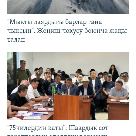
"Мыкты даярдыгы барлар гана
чыксын". Жеңиш чокусу боюнча жаңы
талап
"75чилердин каты": Шаардык сот