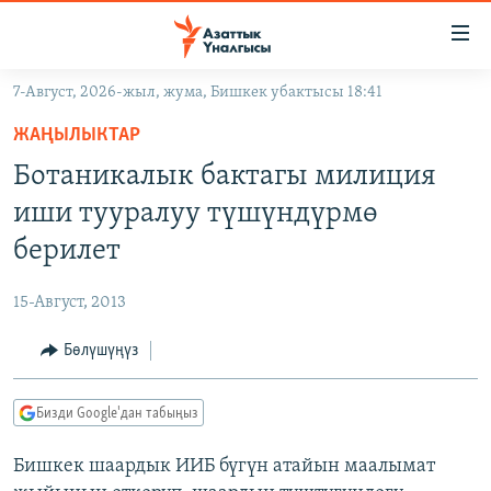
Линктер
Мазмунга
өтүңүз
7-Август, 2026-жыл, жума, Бишкек убактысы 18:41
Навигацияга
ЖАҢЫЛЫКТАР
өтүңүз
ЖАҢЫЛЫКТАР
КЫРГЫЗСТАН
Издөөгө
Ботаникалык бактагы милиция
салыңыз
ДҮЙНӨ
КЫРГЫЗСТАН
иши тууралуу түшүндүрмө
УКРАИНА
САЯСАТ
ДҮЙНӨ
берилет
АТАЙЫН ИЛИКТӨӨ
ЭКОНОМИКА
БОРБОР АЗИЯ
15-Август, 2013
ТВ ПРОГРАММАЛАР
МАДАНИЯТ
Бөлүшүңүз
ПОДКАСТ
БҮГҮН АЗАТТЫКТА
ӨЗГӨЧӨ ПИКИР
ЭКСПЕРТТЕР ТАЛДАЙТ
Бизди Google'дан табыңыз
БИЗ ЖАНА ДҮЙНӨ
Русский
Бишкек шаардык ИИБ бүгүн атайын маалымат
ДАНИСТЕ