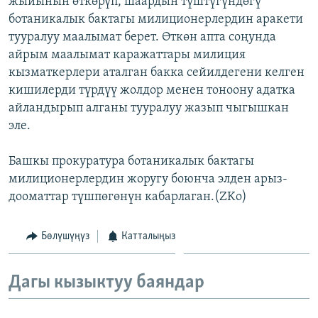
жыйынын өткөрүп, шаардын түштүгүндөгү
ОНЛАЙН ШЕРИНЕ
ЭЖЕ-СИҢДИЛЕР
ботаникалык бактагы милиционерлердин аракети
тууралуу маалымат берет. Өткөн апта соңунда
АЗАТТЫК+
айрым маалымат каражаттары милиция
ЫҢГАЙСЫЗ СУРООЛОР
кызматкерлери аталган бакка сейилдегени келген
кишилерди түрдүү жолдор менен тоноону адатка
айландырып алганы тууралуу жазып чыгышкан
ЭЕ/АРнун бардык сайттары
эле.
Башкы прокуратура ботаникалык бактагы
милиционерлердин жоругу боюнча элден арыз-
дооматтар түшпөгөнүн кабарлаган.(ZKo)
Бөлүшүңүз
Катталыңыз
Дагы кызыктуу баяндар