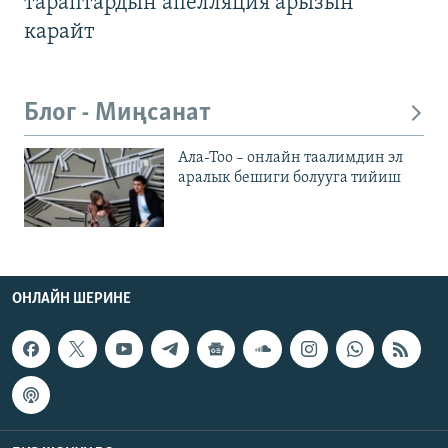
тараптардын апелляция арызын
карайт
Блог - Миңсанат
Ала-Тоо – онлайн таалимдин эл
аралык бешиги болууга тийиш
ОНЛАЙН ШЕРИНЕ