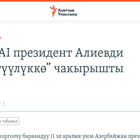
Р
AI президент Алиевди
түүлүккө” чакырышты
з
ан табыңыз
коргоочу бараандуу 11 эл аралык уюм Азербайжан пре