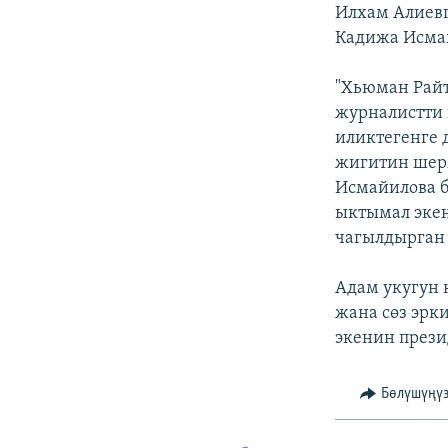
ЭЖЕ-СИҢДИЛЕР
Илхам Алиевг
Кадижа Исмай
АЗАТТЫК+
ЫҢГАЙСЫЗ СУРООЛОР
"Хьюман Райт
журналистти 
иликтегенге 
жигитин шерм
Исмайилова 
ыктымал экен
чагылдырган 
Адам укугун 
жана сөз эрк
экенин прези
Бөлүшүңү