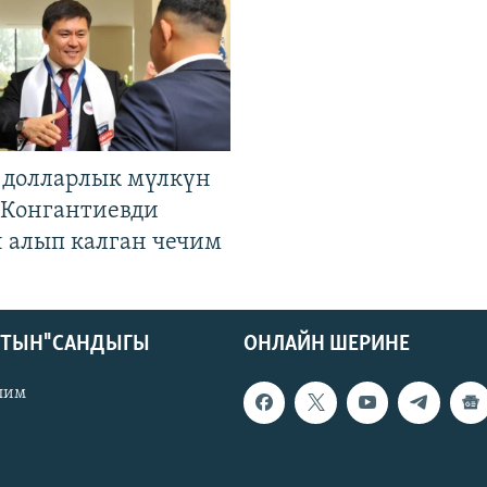
н долларлык мүлкүн
. Конгантиевди
н алып калган чечим
КТЫН" САНДЫГЫ
ОНЛАЙН ШЕРИНЕ
лим