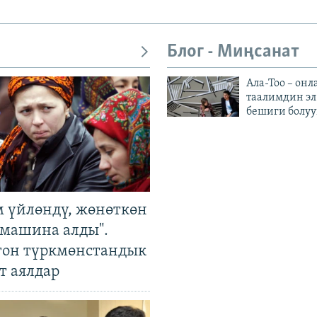
Блог - Миңсанат
Ала-Тоо – онл
таалимдин эл
бешиги болуу
м үйлөндү, жөнөткөн
 машина алды".
гон түркмөнстандык
т аялдар