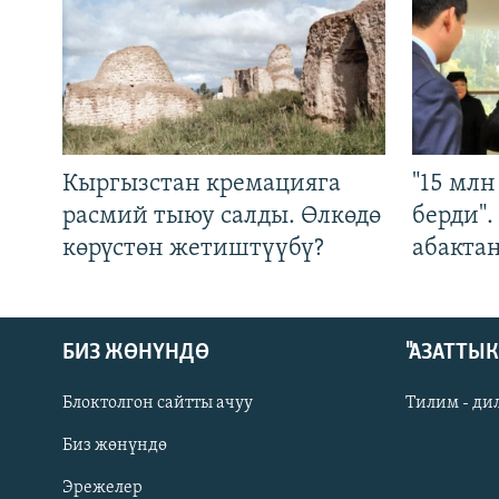
Кыргызстан кремацияга
"15 мл
расмий тыюу салды. Өлкөдө
берди"
көрүстөн жетиштүүбү?
абакта
БИЗ ЖӨНҮНДӨ
"АЗАТТЫ
Блоктолгон сайтты ачуу
Тилим - ди
Биз жөнүндө
Русский
Эрежелер