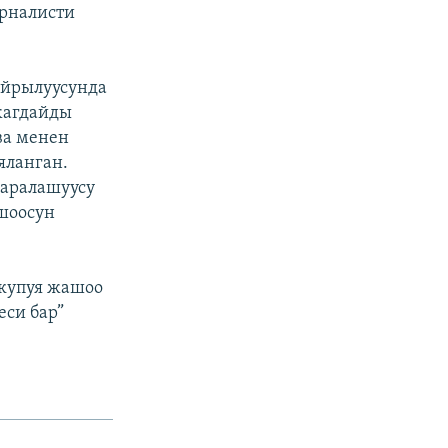
урналисти
айрылуусунда
жагдайды
ва менен
яланган.
 аралашуусу
шоосун
 купуя жашоо
еси бар”