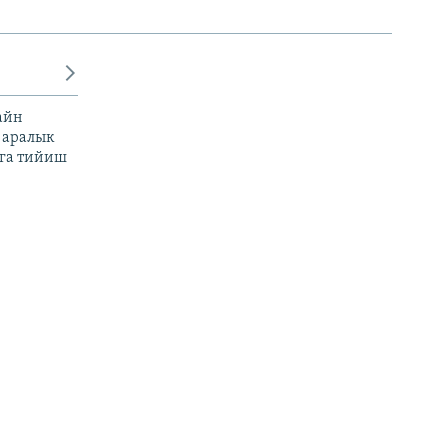
айн
 аралык
га тийиш