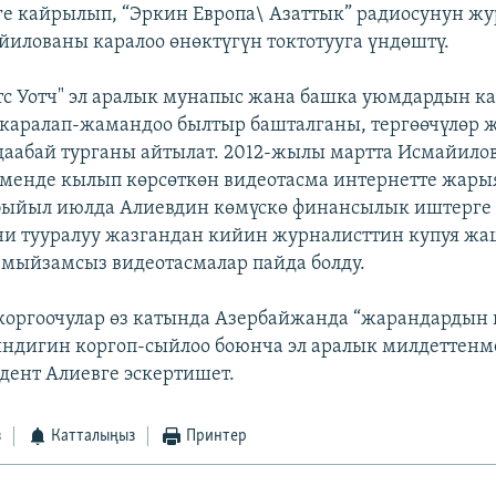
е кайрылып, “Эркин Европа\ Азаттык” радиосунун ж
илованы каралоо өнөктүгүн токтотууга үндөштү.
с Уотч" эл аралык мунапыс жана башка уюмдардын к
каралап-жамандоо былтыр башталганы, тергөөчүлөр 
даабай турганы айтылат. 2012-жылы мартта Исмайило
енде кылып көрсөткөн видеотасма интернетте жары
быйыл июлда Алиевдин көмүскө финансылык иштерге
и тууралуу жазгандан кийин журналисттин купуя жа
мыйзамсыз видеотасмалар пайда болду.
коргоочулар өз катында Азербайжанда “жарандардын
индигин коргоп-сыйлоо боюнча эл аралык милдеттенм
дент Алиевге эскертишет.
з
Катталыңыз
Принтер