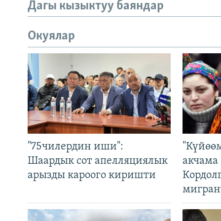
Дагы кызыктуу баяндар
Окуялар
"75чилердин иши":
"Күйөө
Шаардык сот апелляциялык
акчама
арызды кароого киришти
Кордол
мигран