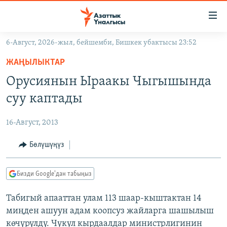
Линктер
Мазмунга
өтүңүз
6-Август, 2026-жыл, бейшемби, Бишкек убактысы 23:52
Навигацияга
ЖАҢЫЛЫКТАР
өтүңүз
ЖАҢЫЛЫКТАР
КЫРГЫЗСТАН
Издөөгө
Орусиянын Ыраакы Чыгышында
салыңыз
ДҮЙНӨ
КЫРГЫЗСТАН
суу каптады
УКРАИНА
САЯСАТ
ДҮЙНӨ
16-Август, 2013
АТАЙЫН ИЛИКТӨӨ
ЭКОНОМИКА
БОРБОР АЗИЯ
ТВ ПРОГРАММАЛАР
Бөлүшүңүз
МАДАНИЯТ
ПОДКАСТ
БҮГҮН АЗАТТЫКТА
Бизди Google'дан табыңыз
ӨЗГӨЧӨ ПИКИР
ЭКСПЕРТТЕР ТАЛДАЙТ
Табигый апааттан улам 113 шаар-кыштактан 14
БИЗ ЖАНА ДҮЙНӨ
Русский
миңден ашуун адам коопсуз жайларга шашылыш
ДАНИСТЕ
көчүрүлдү. Чукул кырдаалдар министрлигинин