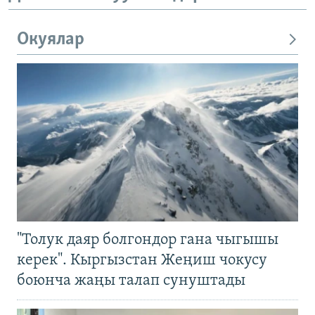
Окуялар
"Толук даяр болгондор гана чыгышы
керек". Кыргызстан Жеңиш чокусу
боюнча жаңы талап сунуштады