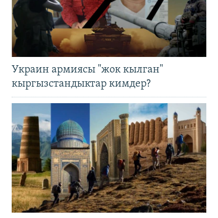
Украин армиясы "жок кылган"
кыргызстандыктар кимдер?