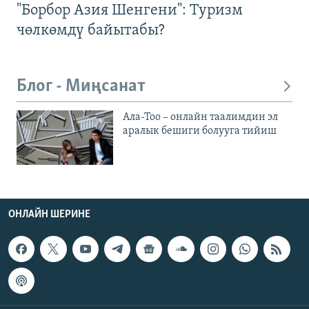
"Борбор Азия Шенгени": Туризм
чөлкөмдү байытабы?
Блог - Миңсанат
Ала-Тоо – онлайн таалимдин эл
аралык бешиги болууга тийиш
ОНЛАЙН ШЕРИНЕ