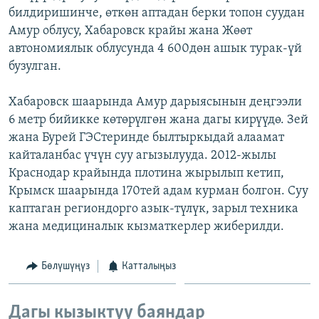
билдиришинче, өткөн аптадан берки топон суудан
ОНЛАЙН ШЕРИНЕ
ЭЖЕ-СИҢДИЛЕР
Амур облусу, Хабаровск крайы жана Жөөт
АЗАТТЫК+
автономиялык облусунда 4 600дөн ашык турак-үй
ЫҢГАЙСЫЗ СУРООЛОР
бузулган.
Хабаровск шаарында Амур дарыясынын деңгээли
ЭЕ/АРнун бардык сайттары
6 метр бийикке көтөрүлгөн жана дагы кирүүдө. Зей
жана Бурей ГЭСтеринде былтыркыдай алаамат
кайталанбас үчүн суу агызылууда. 2012-жылы
Краснодар крайында плотина жырылып кетип,
Крымск шаарында 170тей адам курман болгон. Суу
каптаган региондорго азык-түлүк, зарыл техника
жана медициналык кызматкерлер жиберилди.
Бөлүшүңүз
Катталыңыз
Дагы кызыктуу баяндар