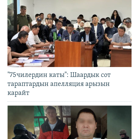
"75чилердин каты": Шаардык сот
тараптардын апелляция арызын
карайт