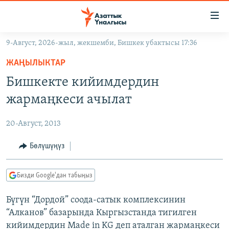
Линктер
Мазмунга
өтүңүз
9-Август, 2026-жыл, жекшемби, Бишкек убактысы 17:36
Навигацияга
ЖАҢЫЛЫКТАР
өтүңүз
ЖАҢЫЛЫКТАР
КЫРГЫЗСТАН
Издөөгө
Бишкекте кийимдердин
салыңыз
ДҮЙНӨ
КЫРГЫЗСТАН
жармаңкеси ачылат
УКРАИНА
САЯСАТ
ДҮЙНӨ
20-Август, 2013
АТАЙЫН ИЛИКТӨӨ
ЭКОНОМИКА
БОРБОР АЗИЯ
ТВ ПРОГРАММАЛАР
Бөлүшүңүз
МАДАНИЯТ
ПОДКАСТ
БҮГҮН АЗАТТЫКТА
Бизди Google'дан табыңыз
ӨЗГӨЧӨ ПИКИР
ЭКСПЕРТТЕР ТАЛДАЙТ
Бүгүн “Дордой” соода-сатык комплексинин
БИЗ ЖАНА ДҮЙНӨ
Русский
“Алканов” базарында Кыргызстанда тигилген
ДАНИСТЕ
кийимдердин Made in KG деп аталган жармаңкеси