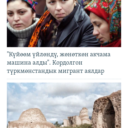
"Күйөөм үйлөндү, жөнөткөн акчама
машина алды". Кордолгон
түркмөнстандык мигрант аялдар