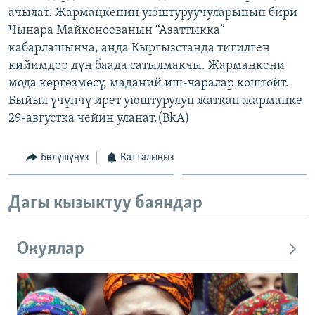
ачылат. Жармаңкенин уюштуруучуларынын бири
ОНЛАЙН ШЕРИНЕ
ЭЖЕ-СИҢДИЛЕР
Чынара Майконоеванын “Азаттыкка”
АЗАТТЫК+
кабарлашынча, анда Кыргызстанда тигилген
ЫҢГАЙСЫЗ СУРООЛОР
кийимдер дүң баада сатылмакчы. Жармаңкени
мода көргөзмөсү, маданий иш-чаралар коштойт.
Быйыл үчүнчү ирет уюштурулуп жаткан жармаңке
ЭЕ/АРнун бардык сайттары
29-августка чейин уланат.(BkA)
Бөлүшүңүз
Катталыңыз
Дагы кызыктуу баяндар
Окуялар