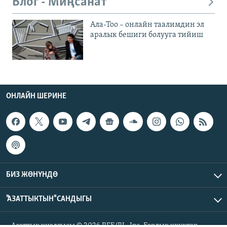
Блог - Миңсанат
Ала-Тоо – онлайн таалимдин эл
аралык бешиги болууга тийиш
ОНЛАЙН ШЕРИНЕ
БИЗ ЖӨНҮНДӨ
"АЗАТТЫКТЫН" САНДЫГЫ
Азаттык үналгысы © 2026 RFE/RL, Inc. Бардык укуктар