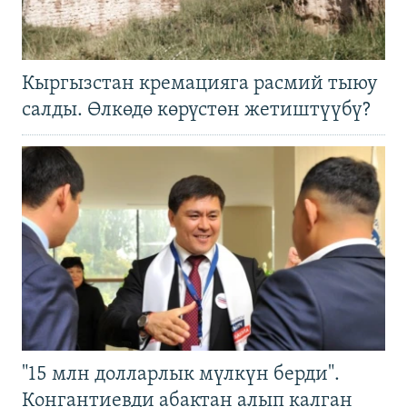
Кыргызстан кремацияга расмий тыюу
салды. Өлкөдө көрүстөн жетиштүүбү?
"15 млн долларлык мүлкүн берди".
Конгантиевди абактан алып калган