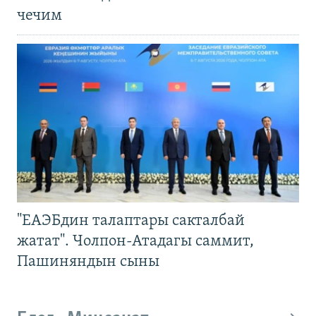
чечим
"ЕАЭБдин талаптары сакталбай
жатат". Чолпон-Атадагы саммит,
Пашиняндын сыны