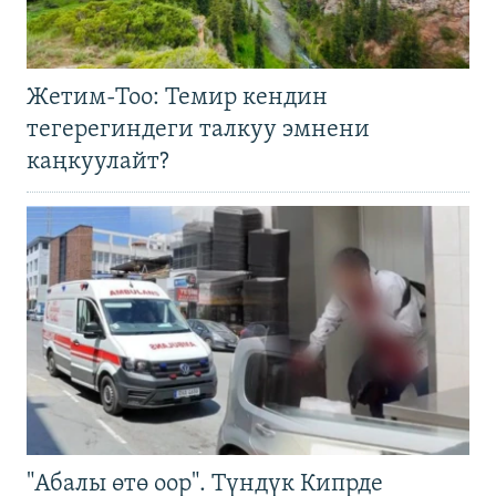
Жетим-Тоо: Темир кендин
тегерегиндеги талкуу эмнени
каңкуулайт?
"Абалы өтө оор". Түндүк Кипрде