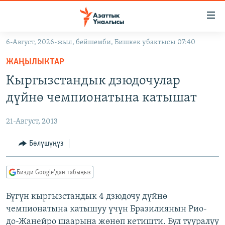
Линктер
Мазмунга
өтүңүз
6-Август, 2026-жыл, бейшемби, Бишкек убактысы 07:40
Навигацияга
ЖАҢЫЛЫКТАР
өтүңүз
ЖАҢЫЛЫКТАР
КЫРГЫЗСТАН
Издөөгө
Кыргызстандык дзюдочулар
салыңыз
ДҮЙНӨ
КЫРГЫЗСТАН
дүйнө чемпионатына катышат
УКРАИНА
САЯСАТ
ДҮЙНӨ
21-Август, 2013
АТАЙЫН ИЛИКТӨӨ
ЭКОНОМИКА
БОРБОР АЗИЯ
ТВ ПРОГРАММАЛАР
Бөлүшүңүз
МАДАНИЯТ
ПОДКАСТ
БҮГҮН АЗАТТЫКТА
Бизди Google'дан табыңыз
ӨЗГӨЧӨ ПИКИР
ЭКСПЕРТТЕР ТАЛДАЙТ
Бүгүн кыргызстандык 4 дзюдочу дүйнө
БИЗ ЖАНА ДҮЙНӨ
Русский
чемпионатына катышуу үчүн Бразилиянын Рио-
ДАНИСТЕ
до-Жанейро шаарына жөнөп кетишти. Бул тууралуу