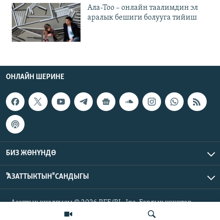
Ала-Тоо – онлайн таалимдин эл
аралык бешиги болууга тийиш
ОНЛАЙН ШЕРИНЕ
БИЗ ЖӨНҮНДӨ
"АЗАТТЫКТЫН" САНДЫГЫ
Азаттык үналгысы © 2026 RFE/RL, Inc. Бардык укуктар
корголгон.