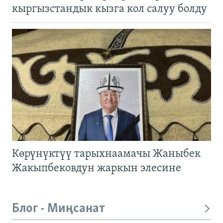
кыргызстандык кызга кол салуу болду
Көрүнүктүү тарыхнаамачы Жаныбек
Жакыпбековдун жаркын элесине
Блог - Миңсанат