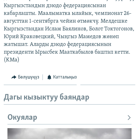
Кыргызстандын дзюдо федерациясынан
ОНЛАЙН ШЕРИНЕ
ЭЖЕ-СИҢДИЛЕР
кабарлашты. Маалыматка ылайык, чемпионат 26-
АЗАТТЫК+
августтан 1-сентябрга чейин өтмөкчү. Мелдешке
ЫҢГАЙСЫЗ СУРООЛОР
Кыргызстандан Ислам Баялинов, Болот Токтогонов,
Юрий Краковецкий, Чыңгыз Мамедов жөнөп
жатышат. Аларды дзюдо федерациясынын
ЭЕ/АРнун бардык сайттары
президенти Ырысбек Мааткабылов баштап кетти.
(KMa)
Бөлүшүңүз
Катталыңыз
Дагы кызыктуу баяндар
Окуялар