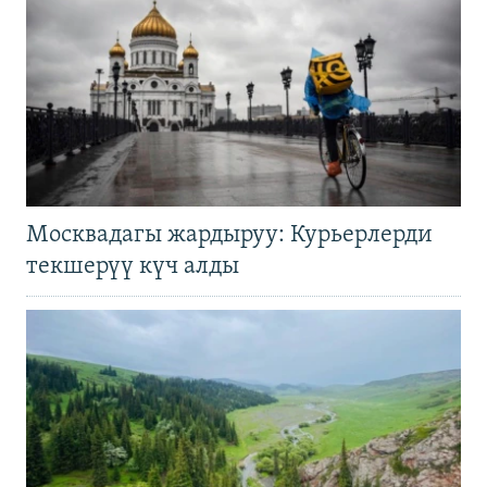
Москвадагы жардыруу: Курьерлерди
текшерүү күч алды