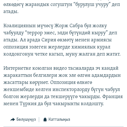
өлкөдөгү жарандык согуштун “бурулуш учуру” деп
атады.
Коалициянын мүчөсү Жорж Сабра бул жолку
чабуулду “террор эмес, элди бүтүндөй кыруу” деп
атады. Ал арада Сирия өкмөтү менен армиясы
оппозиция ээлеген жерлерде химиялык курал
колдонгонун четке кагып, муну жалган деп жатат.
Интернетке коюлган видео тасмаларда эч кандай
жаракаттын белгилери жок эле өлгөн адамдардын
жасаттары көрүнөт. Оппозиция өлкөгө
жекшембиде келген инспекторлорду бүгүн чабуул
болгон жерлерди да текшерүүгө чакырды. Франция
менен Түркия да бул чакырыкты колдошту.
Бөлүшүңүз
Катталыңыз