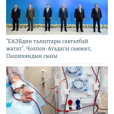
"ЕАЭБдин талаптары сакталбай
жатат". Чолпон-Атадагы саммит,
Пашиняндын сыны