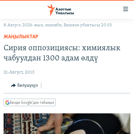
Линктер
Мазмунга
өтүңүз
8-Август, 2026-жыл, ишемби, Бишкек убактысы 20:55
Навигацияга
ЖАҢЫЛЫКТАР
өтүңүз
ЖАҢЫЛЫКТАР
КЫРГЫЗСТАН
Издөөгө
Сирия оппозициясы: химиялык
салыңыз
ДҮЙНӨ
КЫРГЫЗСТАН
чабуулдан 1300 адам өлдү
УКРАИНА
САЯСАТ
ДҮЙНӨ
21-Август, 2013
АТАЙЫН ИЛИКТӨӨ
ЭКОНОМИКА
БОРБОР АЗИЯ
ТВ ПРОГРАММАЛАР
Бөлүшүңүз
МАДАНИЯТ
ПОДКАСТ
БҮГҮН АЗАТТЫКТА
Бизди Google'дан табыңыз
ӨЗГӨЧӨ ПИКИР
ЭКСПЕРТТЕР ТАЛДАЙТ
БИЗ ЖАНА ДҮЙНӨ
Русский
ДАНИСТЕ