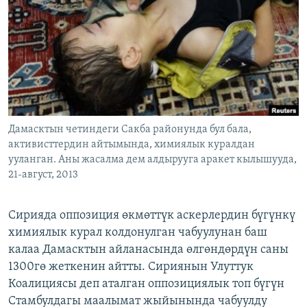
ОНЛАЙН ШЕРИНЕ
ЭЖЕ-СИҢДИЛЕР
АЗАТТЫК+
ЫҢГАЙСЫЗ СУРООЛОР
ЭЕ/АРнун бардык сайттары
Дамасктын четиндеги Сакба районунда бул бала,
активисттердин айтымында, химиялык куралдан
ууланган. Аны жасалма дем алдырууга аракет кылышууда,
21-август, 2013
Сирияда оппозиция өкмөттүк аскерлердин бүгүнкү
химиялык курал колдонулган чабуулунан баш
калаа Дамасктын айланасында өлгөндөрдүн саны
1300гө жеткенин айтты. Сириянын Улуттук
Коалициясы деп аталган оппозициялык топ бүгүн
Стамбулдагы маалымат жыйынында чабуулду