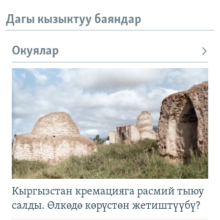
Дагы кызыктуу баяндар
Окуялар
Кыргызстан кремацияга расмий тыюу
салды. Өлкөдө көрүстөн жетиштүүбү?