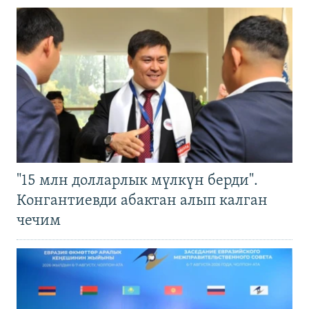
"15 млн долларлык мүлкүн берди".
Конгантиевди абактан алып калган
чечим