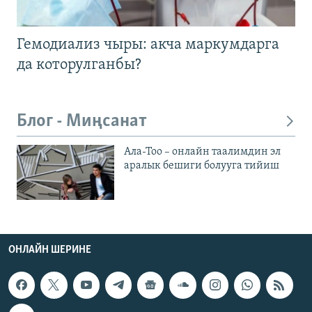
Гемодиализ чыры: акча маркумдарга
да которулганбы?
Блог - Миңсанат
Ала-Тоо – онлайн таалимдин эл
аралык бешиги болууга тийиш
ОНЛАЙН ШЕРИНЕ