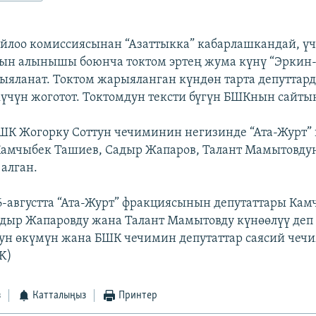
йлоо комиссиясынан “Азаттыкка” кабарлашкандай, үч
ын алынышы боюнча токтом эртең жума күнү “Эркин-
ыяланат. Токтом жарыяланган күндөн тарта депуттар
күчүн жоготот. Токтомдун тексти бүгүн БШКнын сайты
БШК Жогорку Соттун чечиминин негизинде “Ата-Журт
Камчыбек Ташиев, Садыр Жапаров, Талант Мамытовду
алган.
6-августта “Ата-Журт” фракциясынын депутаттары Кам
дыр Жапаровду жана Талант Мамытовду күнөөлүү деп 
ун өкүмүн жана БШК чечимин депутаттар саясий чечи
K)
з
Катталыңыз
Принтер