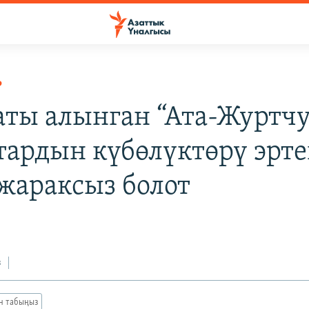
Р
ты алынган “Ата-Журтчу
тардын күбөлүктөрү эрт
 жараксыз болот
з
ан табыңыз