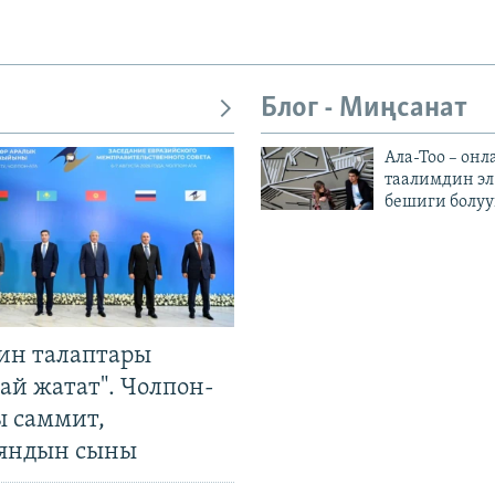
Блог - Миңсанат
Ала-Тоо – онл
таалимдин эл
бешиги болуу
ин талаптары
ай жатат". Чолпон-
ы саммит,
яндын сыны