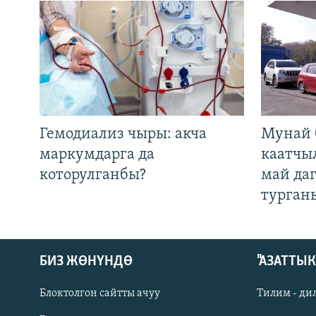
Гемодиализ чыры: акча
Мунай 
маркумдарга да
каатчы
которулганбы?
май да
турган
БИЗ ЖӨНҮНДӨ
"АЗАТТЫ
Блоктолгон сайтты ачуу
Тилим - ди