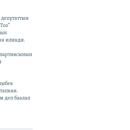
 депутаттын
Тоо”
дын
на илинди.
” партиясынын
н
чыбек
тапкан.
м деп баалап