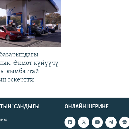
базарындагы
лык: Өкмөт күйүүчү
гы кымбаттай
ын эскертти
КТЫН" САНДЫГЫ
ОНЛАЙН ШЕРИНЕ
лим