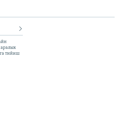
айн
 аралык
га тийиш