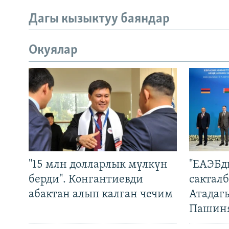
Дагы кызыктуу баяндар
Окуялар
"15 млн долларлык мүлкүн
"ЕАЭБд
берди". Конгантиевди
сакталб
абактан алып калган чечим
Атадаг
Пашин