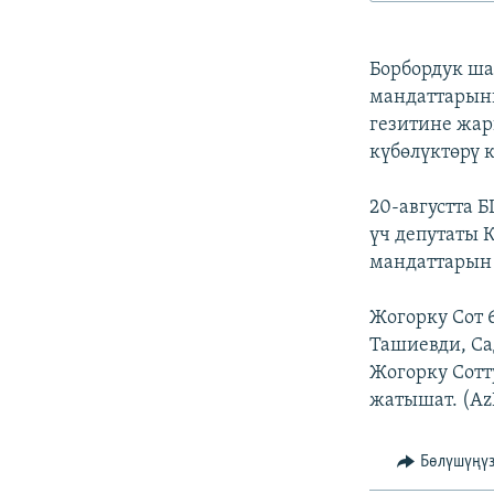
ЭЖЕ-СИҢДИЛЕР
АЗАТТЫК+
Борбордук ша
ЫҢГАЙСЫЗ СУРООЛОР
мандаттарын
гезитине жар
күбөлүктөрү 
20-августта 
үч депутаты 
мандаттарын 
Жогорку Сот 
Ташиевди, Са
Жогорку Сотт
жатышат. (Az
Бөлүшүңү