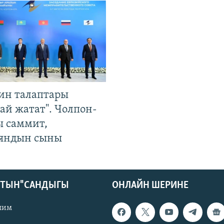
ин талаптары
ай жатат". Чолпон-
ы саммит,
яндын сыны
КТЫН" САНДЫГЫ
ОНЛАЙН ШЕРИНЕ
лим