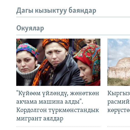
Дагы кызыктуу баяндар
Окуялар
"Күйөөм үйлөндү, жөнөткөн
Кыргыз
акчама машина алды".
расмий
Кордолгон түркмөнстандык
көрүст
мигрант аялдар