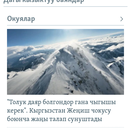
Дагы кызыктуу баяндар
Окуялар
"Толук даяр болгондор гана чыгышы
керек". Кыргызстан Жеңиш чокусу
боюнча жаңы талап сунуштады