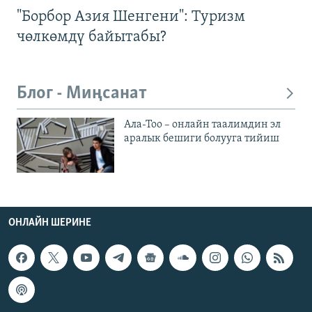
"Борбор Азия Шенгени": Туризм
чөлкөмдү байытабы?
Блог - Миңсанат
Ала-Тоо – онлайн таалимдин эл
аралык бешиги болууга тийиш
ОНЛАЙН ШЕРИНЕ