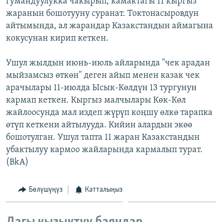
гумандуулукка чакырып, камактагы 11 кыргыз
ОНЛАЙН ШЕРИНЕ
ЭЖЕ-СИҢДИЛЕР
жаранын бошотууну суранат. Токтонасыровдун
айтымында, ал жарандар Казакстандын аймагына
АЗАТТЫК+
кокусунан кирип кеткен.
ЫҢГАЙСЫЗ СУРООЛОР
Ушул жылдын июнь-июль айларында "чек арадан
мыйзамсыз өткөн" деген айып менен казак чек
ЭЕ/АРнун бардык сайттары
арачылары 11-июлда Ысык-Көлдүн 13 тургунун
кармап кеткен. Кыргыз малчылары Көк-Көл
жайлоосунда мал издеп жүрүп коңшу өлкө тарапка
өтүп кеткени айтылууда. Кийин алардын экөө
бошотулган. Ушул тапта 11 жаран Казакстандын
убактылуу кармоо жайларында кармалып турат.
(BkA)
Бөлүшүңүз
Катталыңыз