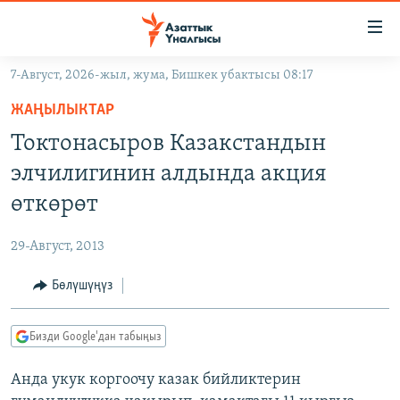
Линктер
Мазмунга
өтүңүз
7-Август, 2026-жыл, жума, Бишкек убактысы 08:17
Навигацияга
ЖАҢЫЛЫКТАР
өтүңүз
ЖАҢЫЛЫКТАР
КЫРГЫЗСТАН
Издөөгө
Токтонасыров Казакстандын
салыңыз
ДҮЙНӨ
КЫРГЫЗСТАН
элчилигинин алдында акция
УКРАИНА
САЯСАТ
ДҮЙНӨ
өткөрөт
АТАЙЫН ИЛИКТӨӨ
ЭКОНОМИКА
БОРБОР АЗИЯ
29-Август, 2013
ТВ ПРОГРАММАЛАР
МАДАНИЯТ
Бөлүшүңүз
ПОДКАСТ
БҮГҮН АЗАТТЫКТА
ӨЗГӨЧӨ ПИКИР
ЭКСПЕРТТЕР ТАЛДАЙТ
Бизди Google'дан табыңыз
БИЗ ЖАНА ДҮЙНӨ
Русский
Анда укук коргоочу казак бийликтерин
ДАНИСТЕ