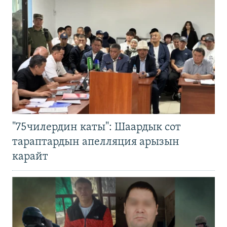
"75чилердин каты": Шаардык сот
тараптардын апелляция арызын
карайт