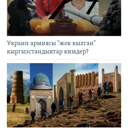
Украин армиясы "жок кылган"
кыргызстандыктар кимдер?