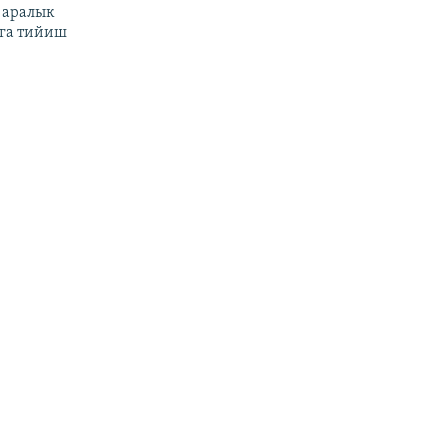
 аралык
га тийиш