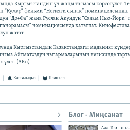
ында Кыргызстандын үч жаңы тасмасы көрсөтүлөт. Т
н “Кумар” фильми “Негизги сынак” номинациясында,
ун “До+Фа” жана Руслан Акундун “Салам Нью-Йорк” 
 панорамасы” номинациясында катышат. Кинофестива
луп жатат.
рунда Кыргызстандын Казакстандагы маданият күндөр
ыңгыз Айтматовдун чыгармаларынын негизинде тарт
түлөт. (AKu)
з
Катталыңыз
Принтер
Блог - Миңсанат
Ала-Тоо – онл