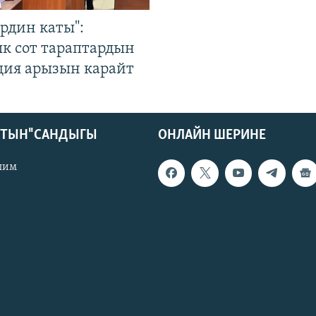
рдин каты":
к сот тараптардын
ция арызын карайт
КТЫН" САНДЫГЫ
ОНЛАЙН ШЕРИНЕ
лим