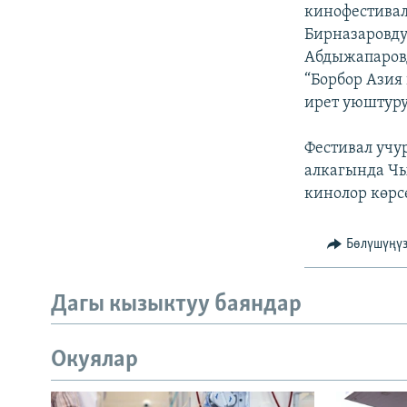
ЭЖЕ-СИҢДИЛЕР
кинофестивал
Бирназаровду
АЗАТТЫК+
Абдыжапаровд
ЫҢГАЙСЫЗ СУРООЛОР
“Борбор Азия
ирет уюштуру
Фестивал учу
алкагында Ч
кинолор көрсө
Бөлүшүңү
Дагы кызыктуу баяндар
Окуялар