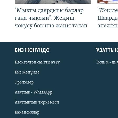
"Мыкты даярдыгы барлар
"75чиле
гана чыксын". Жеңиш
Шаарды
чокусу боюнча жаңы талап
апелля
БИЗ ЖӨНҮНДӨ
"АЗАТТЫ
Блоктолгон сайтты ачуу
Тилим - ди
Биз жөнүндө
Русский
Эрежелер
Азаттык - WhatsApp
ОНЛАЙН ШЕРИНЕ
Азаттыктын тиркемеси
Вакансиялар