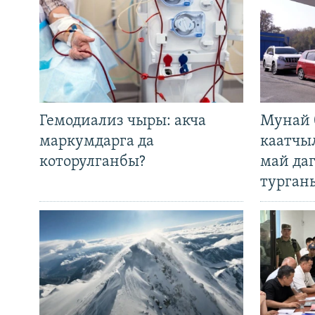
Гемодиализ чыры: акча
Мунай 
маркумдарга да
каатчы
которулганбы?
май да
турган