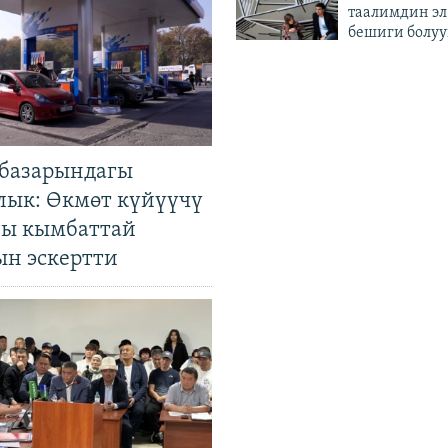
таалимдин эл
бешиги болуу
базарындагы
лык: Өкмөт күйүүчү
гы кымбаттай
ын эскертти