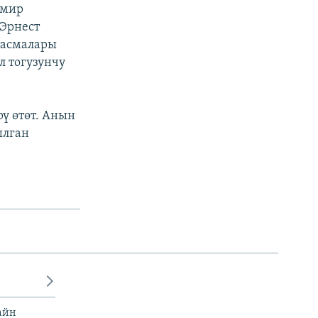
емир
 Эрнест
тасмалары
л тогузунчу
ү өтөт. Анын
ылган
айн