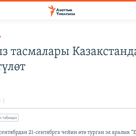
Р
з тасмалары Казакстанд
түлөт
з
ан табыңыз
ентябрдан 21-сентябрга чейин өтө турган эл аралык “