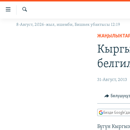
Линктер
Мазмунга
өтүңүз
Издөө
8-Август, 2026-жыл, ишемби, Бишкек убактысы 12:19
ЖАҢЫЛЫКТАР
Навигацияга
өтүңүз
ЖАҢЫЛЫКТА
КЫРГЫЗСТАН
Издөөгө
Кыргы
ДҮЙНӨ
КЫРГЫЗСТАН
салыңыз
УКРАИНА
САЯСАТ
ДҮЙНӨ
белги
АТАЙЫН ИЛИКТӨӨ
ЭКОНОМИКА
БОРБОР АЗИЯ
ТВ ПРОГРАММАЛАР
МАДАНИЯТ
31-Август, 2013
ПОДКАСТ
БҮГҮН АЗАТТЫКТА
Бөлүшүңү
ӨЗГӨЧӨ ПИКИР
ЭКСПЕРТТЕР ТАЛДАЙТ
БИЗ ЖАНА ДҮЙНӨ
Бизди Google'д
ДАНИСТЕ
Бүгүн Кыргыз