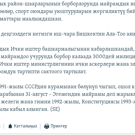
дык район-шаарларынын борборлорунда майрамдык и
өөлөр, спорт оюндары уюштуруларын жергиликтүү би
ызматтары маалымдашкан.
деңгээлдеги негизги иш-чара Бишкектин Ала-Тоо аян
дык Ички иштер башкармалыгынан кабарлашкандай,
майрамдоо учурунда борбор калаада 3000дей милиц
 Ички иштер министрлигинин ички аскерлери жана э
омдук тартипти сактоого тартылат.
991-жылы СССРдин курамынан бөлүнүп чыгып, ошол к
арабынан 31-август – Эгемендик майрамы деп жарыял
желеги жана гимни 1992-жылы, Конституциясы 1993-
ылы кабыл алынган. (SE)
з
Катталыңыз
Принтер