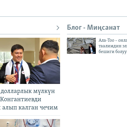
Блог - Миңсанат
Ала-Тоо – онл
таалимдин эл
бешиги болуу
н долларлык мүлкүн
. Конгантиевди
н алып калган чечим