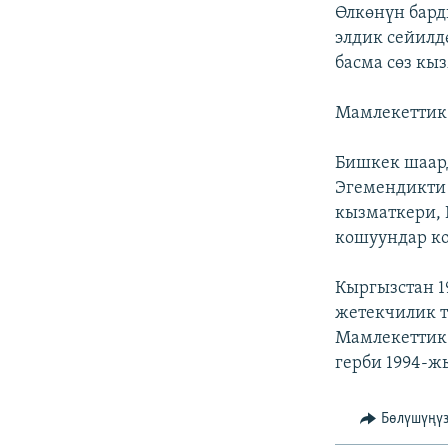
ЭЖЕ-СИҢДИЛЕР
Өлкөнүн бар
элдик сейилд
АЗАТТЫК+
басма сөз к
ЫҢГАЙСЫЗ СУРООЛОР
Мамлекеттик 
Бишкек шаар
Эгемендикти 
кызматкери,
кошуундар ко
Кыргызстан 1
жетекчилик т
Мамлекеттик 
герби 1994-ж
Бөлүшүңү