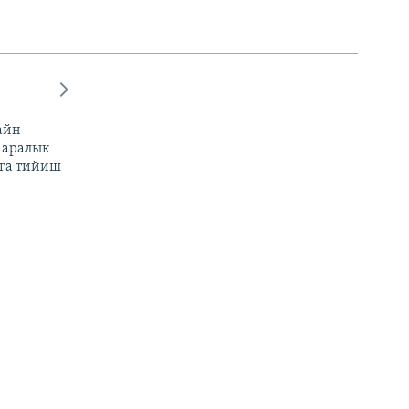
айн
 аралык
га тийиш