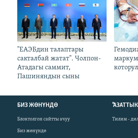
"ЕАЭБдин талаптары
Гемоди
сакталбай жатат". Чолпон-
маркум
Атадагы саммит,
котору
Пашиняндын сыны
БИЗ ЖӨНҮНДӨ
"АЗАТТЫ
Блоктолгон сайтты ачуу
Тилим - ди
Биз жөнүндө