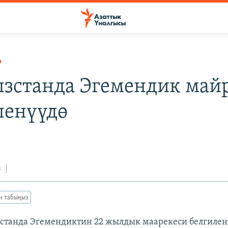
Р
зстанда Эгемендик май
ленүүдө
з
ан табыңыз
станда Эгемендиктин 22 жылдык маарекеси белгилен