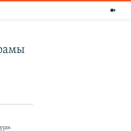
рамы
үүдө.