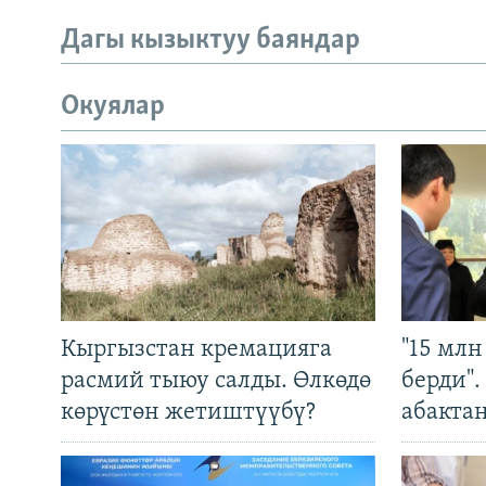
Дагы кызыктуу баяндар
Окуялар
Кыргызстан кремацияга
"15 мл
расмий тыюу салды. Өлкөдө
берди"
көрүстөн жетиштүүбү?
абакта