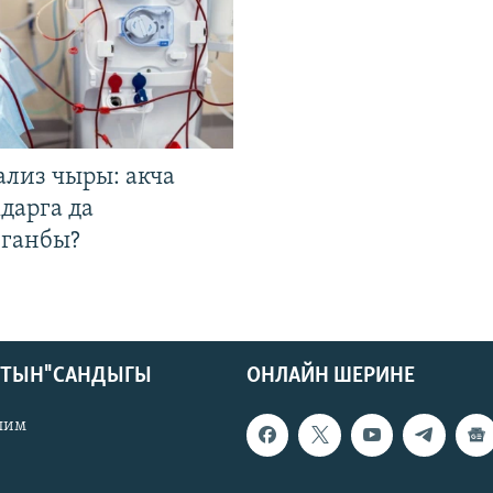
ализ чыры: акча
дарга да
лганбы?
КТЫН" САНДЫГЫ
ОНЛАЙН ШЕРИНЕ
лим