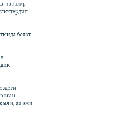
ш-чаралар
йликтердин
тында болот.
ия
лдик
ездеги
анган.
жылы, ал эми