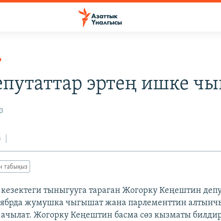
Р
епутаттар эртең ишке чы
3
з
ан табыңыз
 кезектеги тыныгууга тараган Жогорку Кеңештин деп
нтябрда жумушка чыгышат жана парлементтин алтынч
 ачылат. Жогорку Кеңештин басма сөз кызматы билди