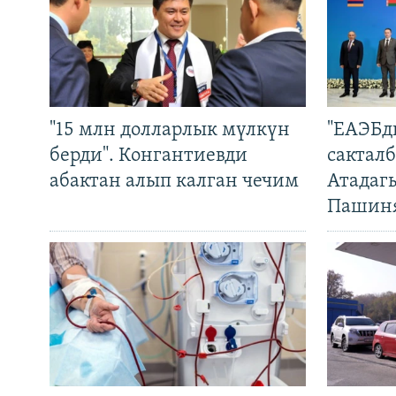
"15 млн долларлык мүлкүн
"ЕАЭБд
берди". Конгантиевди
сакталб
абактан алып калган чечим
Атадаг
Пашин