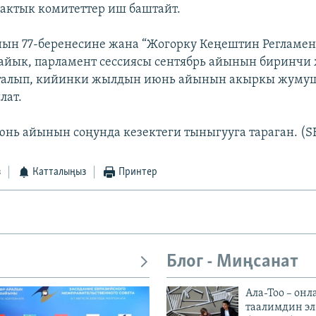
мактык комитеттер иш баштайт.
ын 77-беренесине жана “Жогорку Кеңештин Регламен
айык, парламент сессиясы сентябрь айынын биринч
талып, кийинки жылдын июнь айынын акыркы жумуш
лат.
юнь айынын соңунда кезектеги тыныгууга тараган. (S
з
Катталыңыз
Принтер
Блог - Миңсанат
Ала-Тоо – онл
таалимдин эл