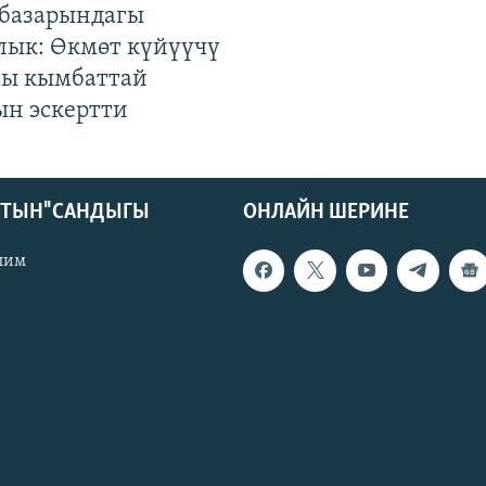
базарындагы
лык: Өкмөт күйүүчү
гы кымбаттай
ын эскертти
КТЫН" САНДЫГЫ
ОНЛАЙН ШЕРИНЕ
лим