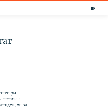
гат
утаттары
ы сессиясы
ргендей, ошол