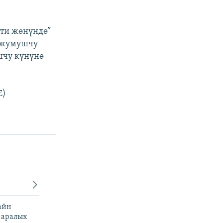
ти жөнүндө”
и жумушчу
чу күнүнө
E)
айн
 аралык