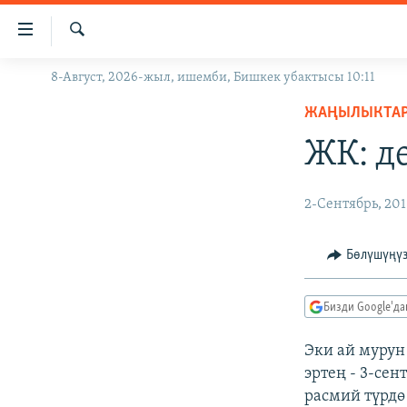
Линктер
Мазмунга
өтүңүз
Издөө
8-Август, 2026-жыл, ишемби, Бишкек убактысы 10:11
ЖАҢЫЛЫКТАР
Навигацияга
өтүңүз
ЖАҢЫЛЫКТА
КЫРГЫЗСТАН
Издөөгө
ЖК: д
ДҮЙНӨ
КЫРГЫЗСТАН
салыңыз
УКРАИНА
САЯСАТ
ДҮЙНӨ
2-Сентябрь, 201
АТАЙЫН ИЛИКТӨӨ
ЭКОНОМИКА
БОРБОР АЗИЯ
ТВ ПРОГРАММАЛАР
МАДАНИЯТ
Бөлүшүңү
ПОДКАСТ
БҮГҮН АЗАТТЫКТА
Бизди Google'д
ӨЗГӨЧӨ ПИКИР
ЭКСПЕРТТЕР ТАЛДАЙТ
БИЗ ЖАНА ДҮЙНӨ
Эки ай мурун
эртең - 3-се
ДАНИСТЕ
расмий түрдө