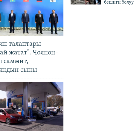
бешиги болуу
ин талаптары
ай жатат". Чолпон-
ы саммит,
яндын сыны