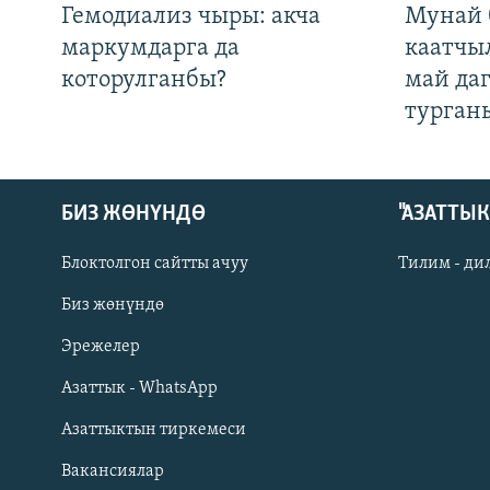
Гемодиализ чыры: акча
Мунай 
маркумдарга да
каатчы
которулганбы?
май да
турган
БИЗ ЖӨНҮНДӨ
"АЗАТТЫ
Блоктолгон сайтты ачуу
Тилим - ди
Биз жөнүндө
Русский
Эрежелер
Азаттык - WhatsApp
ОНЛАЙН ШЕРИНЕ
Азаттыктын тиркемеси
Вакансиялар