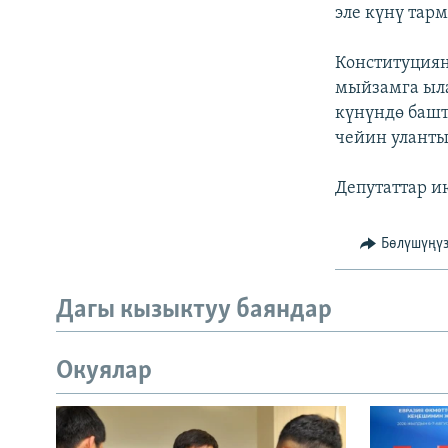
ЭЖЕ-СИҢДИЛЕР
эле күнү тар
АЗАТТЫК+
Конституциян
ЫҢГАЙСЫЗ СУРООЛОР
мыйзамга ыл
күнүндө баш
чейин уланты
Депутаттар и
Бөлүшүңү
Дагы кызыктуу баяндар
Окуялар