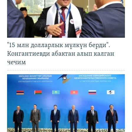
"15 млн долларлык мүлкүн берди".
Конгантиевди абактан алып калган
чечим