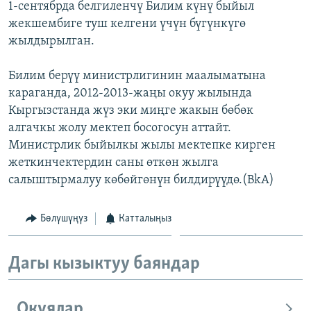
1-сентябрда белгиленчү Билим күнү быйыл
ОНЛАЙН ШЕРИНЕ
ЭЖЕ-СИҢДИЛЕР
жекшембиге туш келгени үчүн бүгүнкүгө
АЗАТТЫК+
жылдырылган.
ЫҢГАЙСЫЗ СУРООЛОР
Билим берүү министрлигинин маалыматына
караганда, 2012-2013-жаңы окуу жылында
ЭЕ/АРнун бардык сайттары
Кыргызстанда жүз эки миңге жакын бөбөк
алгачкы жолу мектеп босогосун аттайт.
Министрлик быйылкы жылы мектепке кирген
жеткинчектердин саны өткөн жылга
салыштырмалуу көбөйгөнүн билдирүүдө.(BkA)
Бөлүшүңүз
Катталыңыз
Дагы кызыктуу баяндар
Окуялар