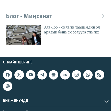
Блог - Миңсанат
Ала-Тоо – онлайн таалимдин эл
аралык бешиги болууга тийиш
ОНЛАЙН ШЕРИНЕ
БИЗ ЖӨНҮНДӨ