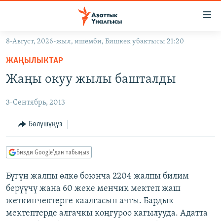
Линктер
Мазмунга
өтүңүз
8-Август, 2026-жыл, ишемби, Бишкек убактысы 21:20
Навигацияга
ЖАҢЫЛЫКТАР
өтүңүз
ЖАҢЫЛЫКТАР
КЫРГЫЗСТАН
Издөөгө
Жаңы окуу жылы башталды
салыңыз
ДҮЙНӨ
КЫРГЫЗСТАН
3-Сентябрь, 2013
УКРАИНА
САЯСАТ
ДҮЙНӨ
АТАЙЫН ИЛИКТӨӨ
ЭКОНОМИКА
БОРБОР АЗИЯ
Бөлүшүңүз
ТВ ПРОГРАММАЛАР
МАДАНИЯТ
Бизди Google'дан табыңыз
ПОДКАСТ
БҮГҮН АЗАТТЫКТА
Бүгүн жалпы өлкө боюнча 2204 жалпы билим
ӨЗГӨЧӨ ПИКИР
ЭКСПЕРТТЕР ТАЛДАЙТ
берүүчү жана 60 жеке менчик мектеп жаш
БИЗ ЖАНА ДҮЙНӨ
жеткинчектерге каалгасын ачты. Бардык
Русский
мектептерде алгачкы коңгуроо кагылууда. Адатта
ДАНИСТЕ