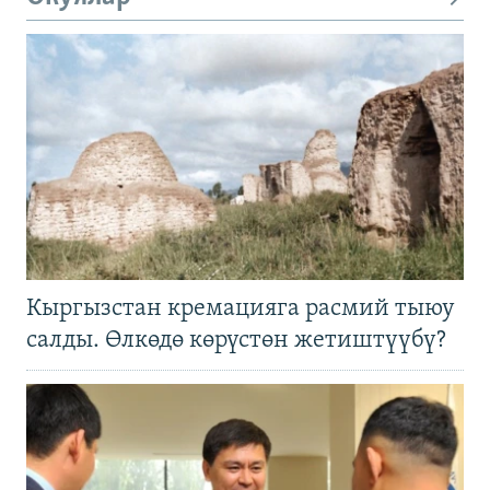
Кыргызстан кремацияга расмий тыюу
салды. Өлкөдө көрүстөн жетиштүүбү?