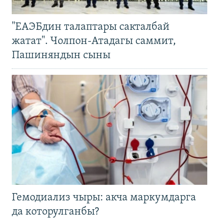
"ЕАЭБдин талаптары сакталбай
жатат". Чолпон-Атадагы саммит,
Пашиняндын сыны
Гемодиализ чыры: акча маркумдарга
да которулганбы?