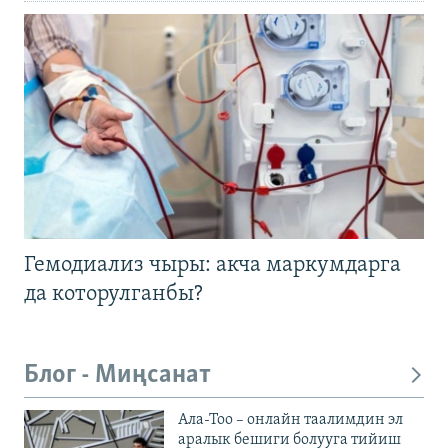
Гемодиализ чыры: акча маркумдарга
да которулганбы?
Блог - Миңсанат
Ала-Тоо – онлайн таалимдин эл
аралык бешиги болууга тийиш