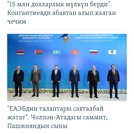
"15 млн долларлык мүлкүн берди".
Конгантиевди абактан алып калган
чечим
"ЕАЭБдин талаптары сакталбай
жатат". Чолпон-Атадагы саммит,
Пашиняндын сыны