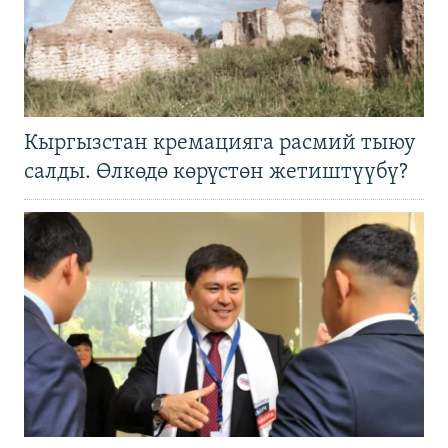
Кыргызстан кремацияга расмий тыюу
салды. Өлкөдө көрүстөн жетиштүүбү?