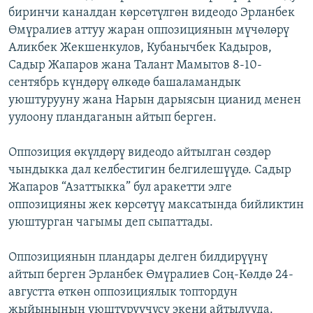
биринчи каналдан көрсөтүлгөн видеодо Эрланбек
ОНЛАЙН ШЕРИНЕ
ЭЖЕ-СИҢДИЛЕР
Өмүралиев аттуу жаран оппозициянын мүчөлөрү
АЗАТТЫК+
Аликбек Жекшенкулов, Кубанычбек Кадыров,
ЫҢГАЙСЫЗ СУРООЛОР
Садыр Жапаров жана Талант Мамытов 8-10-
сентябрь күндөрү өлкөдө башаламандык
уюштурууну жана Нарын дарыясын цианид менен
ЭЕ/АРнун бардык сайттары
уулоону пландаганын айтып берген.
Оппозиция өкүлдөрү видеодо айтылган сөздөр
чындыкка дал келбестигин белгилешүүдө. Садыр
Жапаров “Азаттыкка” бул аракетти элге
оппозицияны жек көрсөтүү максатында бийликтин
уюштурган чагымы деп сыпаттады.
Оппозициянын пландары делген билдирүүнү
айтып берген Эрланбек Өмүралиев Соң-Көлдө 24-
августта өткөн оппозициялык топтордун
жыйынынын уюштуруучусу экени айтылууда.