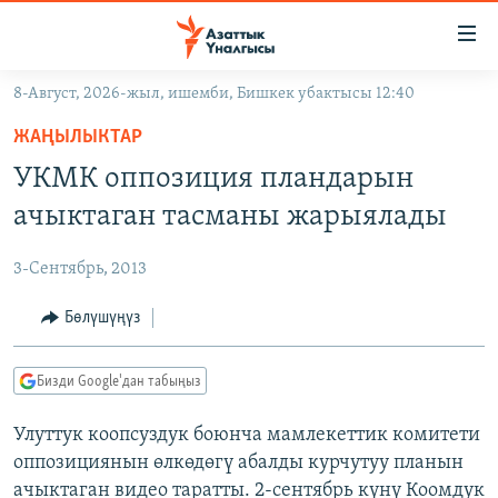
Линктер
Мазмунга
өтүңүз
8-Август, 2026-жыл, ишемби, Бишкек убактысы 12:40
Навигацияга
ЖАҢЫЛЫКТАР
өтүңүз
ЖАҢЫЛЫКТАР
КЫРГЫЗСТАН
Издөөгө
УКМК оппозиция пландарын
салыңыз
ДҮЙНӨ
КЫРГЫЗСТАН
ачыктаган тасманы жарыялады
УКРАИНА
САЯСАТ
ДҮЙНӨ
3-Сентябрь, 2013
АТАЙЫН ИЛИКТӨӨ
ЭКОНОМИКА
БОРБОР АЗИЯ
ТВ ПРОГРАММАЛАР
Бөлүшүңүз
МАДАНИЯТ
ПОДКАСТ
БҮГҮН АЗАТТЫКТА
Бизди Google'дан табыңыз
ӨЗГӨЧӨ ПИКИР
ЭКСПЕРТТЕР ТАЛДАЙТ
Улуттук коопсуздук боюнча мамлекеттик комитети
БИЗ ЖАНА ДҮЙНӨ
Русский
оппозициянын өлкөдөгү абалды курчутуу планын
ДАНИСТЕ
ачыктаган видео таратты. 2-сентябрь күнү Коомдук