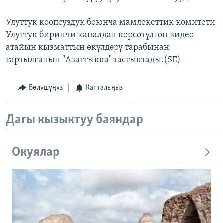
Улуттук коопсуздук боюнча мамлекеттик комитети
Улуттук биринчи каналдан көрсөтүлгөн видео
атайын кызматтын өкүлдөрү тарабынан
тартылганын "Азаттыкка" тастыктады.(SE)
Бөлүшүңүз
Катталыңыз
Дагы кызыктуу баяндар
Окуялар