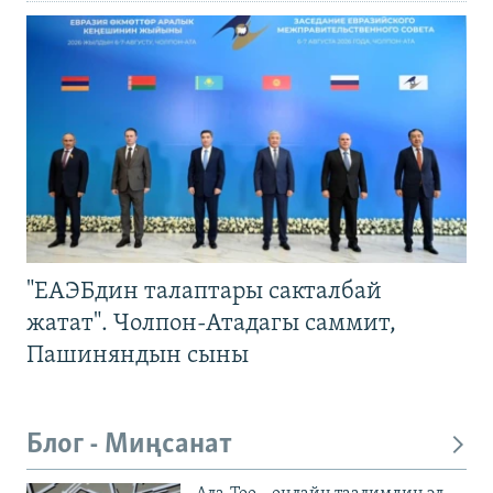
"ЕАЭБдин талаптары сакталбай
жатат". Чолпон-Атадагы саммит,
Пашиняндын сыны
Блог - Миңсанат