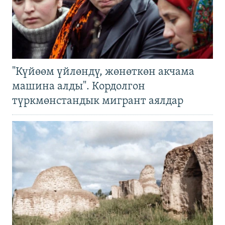
"Күйөөм үйлөндү, жөнөткөн акчама
машина алды". Кордолгон
түркмөнстандык мигрант аялдар