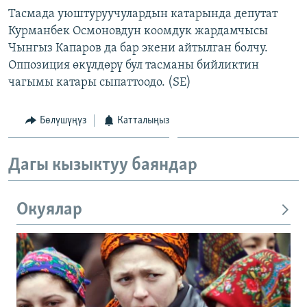
Тасмада уюштуруучулардын катарында депутат
Курманбек Осмоновдун коомдук жардамчысы
Чынгыз Капаров да бар экени айтылган болчу.
Оппозиция өкүлдөрү бул тасманы бийликтин
чагымы катары сыпаттоодо. (SE)
Бөлүшүңүз
Катталыңыз
Дагы кызыктуу баяндар
Окуялар