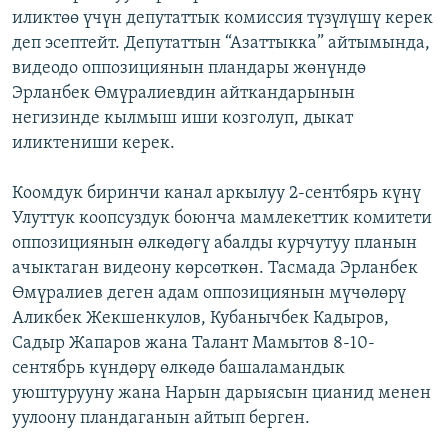
иликтөө үчүн депутаттык комиссия түзүлүшү керек
ОНЛАЙН ШЕРИНЕ
ЭЖЕ-СИҢДИЛЕР
деп эсептейт. Депутаттын “Азаттыкка” айтымында,
АЗАТТЫК+
видеодо оппозициянын пландары жөнүндө
ЫҢГАЙСЫЗ СУРООЛОР
Эрланбек Өмүралиевдин айткандарынын
негизинде кылмыш иши козголуп, дыкат
иликтениши керек.
ЭЕ/АРнун бардык сайттары
Коомдук биринчи канал аркылуу 2-сентбярь күнү
Улуттук коопсуздук боюнча мамлекеттик комитети
оппозициянын өлкөдөгү абалды курчутуу планын
ачыктаган видеону көрсөткөн. Тасмада Эрланбек
Өмүралиев деген адам оппозициянын мүчөлөрү
Аликбек Жекшенкулов, Кубанычбек Кадыров,
Садыр Жапаров жана Талант Мамытов 8-10-
сентябрь күндөрү өлкөдө башаламандык
уюштурууну жана Нарын дарыясын цианид менен
уулоону пландаганын айтып берген.