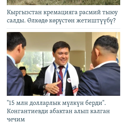
Кыргызстан кремацияга расмий тыюу
салды. Өлкөдө көрүстөн жетиштүүбү?
"15 млн долларлык мүлкүн берди".
Конгантиевди абактан алып калган
чечим