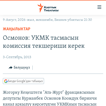
Линктер
Мазмунга
өтүңүз
9-Август, 2026-жыл, жекшемби, Бишкек убактысы 21:30
Навигацияга
ЖАҢЫЛЫКТАР
өтүңүз
ЖАҢЫЛЫКТАР
КЫРГЫЗСТАН
Издөөгө
Осмонов: УКМК тасмасын
салыңыз
ДҮЙНӨ
КЫРГЫЗСТАН
комиссия текшериши керек
УКРАИНА
САЯСАТ
ДҮЙНӨ
3-Сентябрь, 2013
АТАЙЫН ИЛИКТӨӨ
ЭКОНОМИКА
БОРБОР АЗИЯ
ТВ ПРОГРАММАЛАР
Бөлүшүңүз
МАДАНИЯТ
ПОДКАСТ
БҮГҮН АЗАТТЫКТА
Бизди Google'дан табыңыз
ӨЗГӨЧӨ ПИКИР
ЭКСПЕРТТЕР ТАЛДАЙТ
Жогорку Кеңештеги "Ата-Журт" фракциясынын
БИЗ ЖАНА ДҮЙНӨ
Русский
депутаты Курманбек Осмонов Коомдук биринчи
ДАНИСТЕ
канал аркылуу көрсөтүлгөн УКМКнын тасмасын