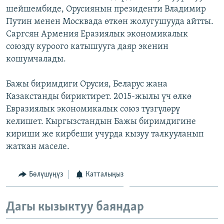
шейшембиде, Орусиянын президенти Владимир
ОНЛАЙН ШЕРИНЕ
ЭЖЕ-СИҢДИЛЕР
Путин менен Москвада өткөн жолугушууда айтты.
АЗАТТЫК+
Саргсян Армения Еразиялык экономикалык
ЫҢГАЙСЫЗ СУРООЛОР
союзду куроого катышууга даяр экенин
кошумчалады.
ЭЕ/АРнун бардык сайттары
Бажы биримдиги Орусия, Беларус жана
Казакстанды бириктирет. 2015-жылы үч өлкө
Евразиялык экономикалык союз түзгүлөрү
келишет. Кыргызстандын Бажы биримдигине
кириши же кирбеши учурда кызуу талкууланып
жаткан маселе.
Бөлүшүңүз
Катталыңыз
Дагы кызыктуу баяндар