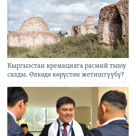
Кыргызстан кремацияга расмий тыюу
салды. Өлкөдө көрүстөн жетиштүүбү?