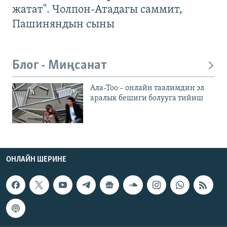
жатат". Чолпон-Атадагы саммит,
Пашиняндын сыны
Блог - Миңсанат
Ала-Тоо – онлайн таалимдин эл
аралык бешиги болууга тийиш
ОНЛАЙН ШЕРИНЕ