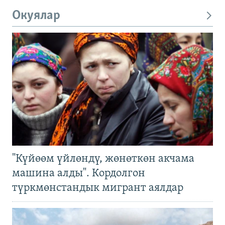
Окуялар
"Күйөөм үйлөндү, жөнөткөн акчама
машина алды". Кордолгон
түркмөнстандык мигрант аялдар