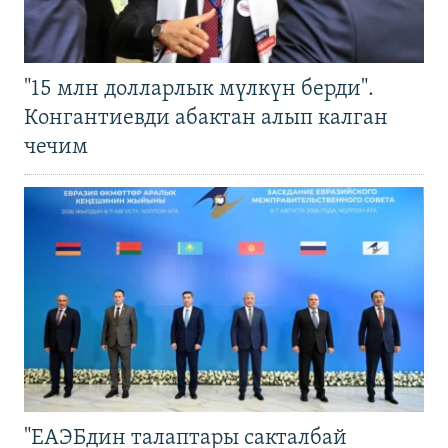
"15 млн долларлык мүлкүн берди".
Конгантиевди абактан алып калган
чечим
"ЕАЭБдин талаптары сакталбай