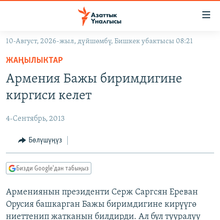
Линктер
Мазмунга
өтүңүз
10-Август, 2026-жыл, дүйшөмбү, Бишкек убактысы 08:21
Навигацияга
ЖАҢЫЛЫКТАР
өтүңүз
ЖАҢЫЛЫКТАР
КЫРГЫЗСТАН
Издөөгө
Армения Бажы биримдигине
салыңыз
ДҮЙНӨ
КЫРГЫЗСТАН
киргиси келет
УКРАИНА
САЯСАТ
ДҮЙНӨ
4-Сентябрь, 2013
АТАЙЫН ИЛИКТӨӨ
ЭКОНОМИКА
БОРБОР АЗИЯ
ТВ ПРОГРАММАЛАР
Бөлүшүңүз
МАДАНИЯТ
ПОДКАСТ
БҮГҮН АЗАТТЫКТА
Бизди Google'дан табыңыз
ӨЗГӨЧӨ ПИКИР
ЭКСПЕРТТЕР ТАЛДАЙТ
Армениянын президенти Серж Саргсян Ереван
БИЗ ЖАНА ДҮЙНӨ
Русский
Орусия башкарган Бажы биримдигине кирүүгө
ДАНИСТЕ
ниеттенип жатканын билдирди. Ал бул тууралуу