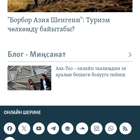
"Борбор Азия Шенгени": Туризм
чөлкөмдү байытабы?
Блог - Миңсанат
Ала-Тоо – онлайн таалимдин эл
аралык бешиги болууга тийиш
ОНЛАЙН ШЕРИНЕ