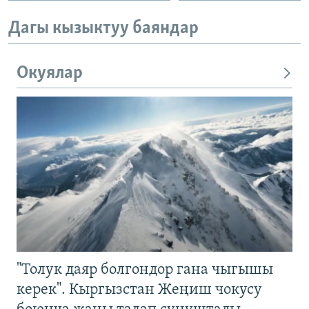
Дагы кызыктуу баяндар
Окуялар
"Толук даяр болгондор гана чыгышы
керек". Кыргызстан Жеңиш чокусу