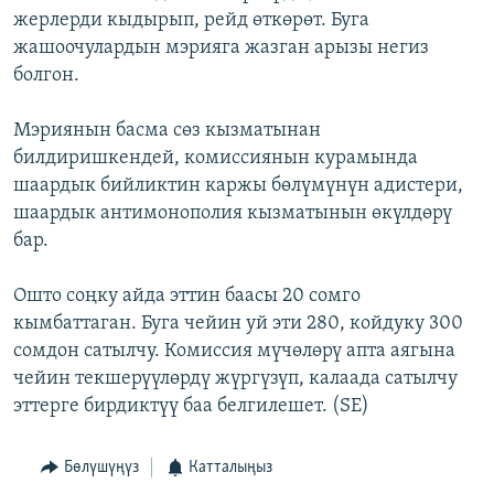
жерлерди кыдырып, рейд өткөрөт. Буга
ОНЛАЙН ШЕРИНЕ
ЭЖЕ-СИҢДИЛЕР
жашоочулардын мэрияга жазган арызы негиз
АЗАТТЫК+
болгон.
ЫҢГАЙСЫЗ СУРООЛОР
Мэриянын басма сөз кызматынан
билдиришкендей, комиссиянын курамында
ЭЕ/АРнун бардык сайттары
шаардык бийликтин каржы бөлүмүнүн адистери,
шаардык антимонополия кызматынын өкүлдөрү
бар.
Ошто соңку айда эттин баасы 20 сомго
кымбаттаган. Буга чейин уй эти 280, койдуку 300
сомдон сатылчу. Комиссия мүчөлөрү апта аягына
чейин текшерүүлөрдү жүргүзүп, калаада сатылчу
эттерге бирдиктүү баа белгилешет. (SE)
Бөлүшүңүз
Катталыңыз