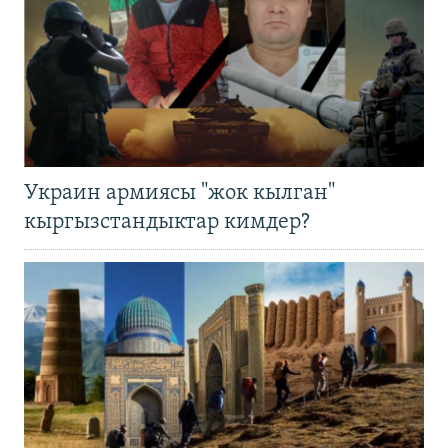
Украин армиясы "жок кылган"
кыргызстандыктар кимдер?