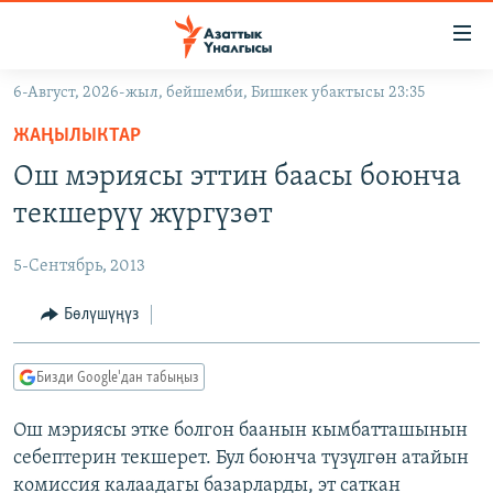
Линктер
Мазмунга
өтүңүз
6-Август, 2026-жыл, бейшемби, Бишкек убактысы 23:35
Навигацияга
ЖАҢЫЛЫКТАР
өтүңүз
ЖАҢЫЛЫКТАР
КЫРГЫЗСТАН
Издөөгө
Ош мэриясы эттин баасы боюнча
салыңыз
ДҮЙНӨ
КЫРГЫЗСТАН
текшерүү жүргүзөт
УКРАИНА
САЯСАТ
ДҮЙНӨ
5-Сентябрь, 2013
АТАЙЫН ИЛИКТӨӨ
ЭКОНОМИКА
БОРБОР АЗИЯ
ТВ ПРОГРАММАЛАР
Бөлүшүңүз
МАДАНИЯТ
ПОДКАСТ
БҮГҮН АЗАТТЫКТА
Бизди Google'дан табыңыз
ӨЗГӨЧӨ ПИКИР
ЭКСПЕРТТЕР ТАЛДАЙТ
Ош мэриясы этке болгон баанын кымбатташынын
БИЗ ЖАНА ДҮЙНӨ
Русский
себептерин текшерет. Бул боюнча түзүлгөн атайын
ДАНИСТЕ
комиссия калаадагы базарларды, эт саткан