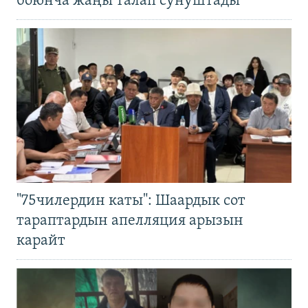
боюнча жаңы талап сунуштады
"75чилердин каты": Шаардык сот
тараптардын апелляция арызын
карайт